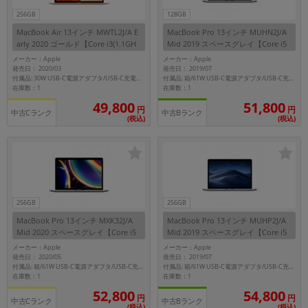
256GB
128GB
MacBook Air 13インチ MWTL2J/A E
MacBook Pro 13インチ MUHN2J/A
arly 2020 ゴールド【Core i3(1.1GH
Mid 2019 スペースグレイ【Core i5
z)/8GB/256GB SSD】
(1.4GHz)/8GB/128GB SSD】
メーカー：Apple
メーカー：Apple
発売日： 2020/03
発売日： 2019/07
付属品: 30W USB-C電源アダプタ/USB-C充電ケーブル(2m)/インターネットリカバリ
付属品: 箱/61W USB-C電源アダプタ/USB-C充電ケーブル/インターネットリカバリ
在庫数：1
在庫数：1
49,800
51,800
円
円
中古Cランク
中古Bランク
(税込)
(税込)
256GB
256GB
MacBook Pro 13インチ MXK32J/A
MacBook Pro 13インチ MUHP2J/A
Mid 2020 スペースグレイ【Core i5
Mid 2019 スペースグレイ【Core i5
(1.4GHz)/8GB/256GB SSD】
(1.4GHz)/8GB/256GB SSD】
メーカー：Apple
メーカー：Apple
発売日： 2020/05
発売日： 2019/07
付属品: 箱/61W USB-C電源アダプタ/USB-C充電ケーブル/マニュアル/インターネットリカバリ
付属品: 箱/61W USB-C電源アダプタ/USB-C充電ケーブル/マニュアル/インターネットリカバリ
在庫数：1
在庫数：1
52,800
54,800
円
円
中古Cランク
中古Bランク
(税込)
(税込)