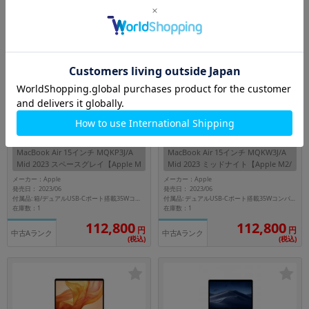
付属品: 箱/ACアダプタ/マニュアル
付属品: 箱/96W USB-C電源アダプタ/USB-C - MagSafe3ケーブル/マニュアル
在庫数：1
在庫数：1
104,800
106,800
円
円
未使用品
中古Bランク
(税込)
(税込)
256GB
256GB
MacBook Air 15インチ MQKP3J/A
MacBook Air 15インチ MQKW3J/A
Mid 2023 スペースグレイ【Apple M
Mid 2023 ミッドナイト【Apple M2/
2/8GB/256GB SSD】
8GB/256GB SSD】
メーカー：Apple
メーカー：Apple
発売日： 2023/06
発売日： 2023/06
付属品: 箱/デュアルUSB-Cポート搭載35Wコンパクト電源アダプタ/USB-C - MagSafe3ケーブル(2m)/マニュアル
付属品: デュアルUSB-Cポート搭載35Wコンパクト電源アダプタ/USB-C - MagSafe3ケーブル(2m)
在庫数：1
在庫数：1
112,800
112,800
円
円
中古Aランク
中古Aランク
(税込)
(税込)