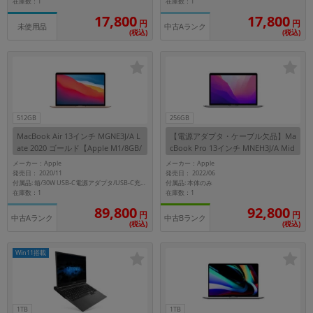
在庫数：1
在庫数：1
17,800
17,800
円
円
中古Aランク
未使用品
(税込)
(税込)
512GB
256GB
MacBook Air 13インチ MGNE3J/A L
【電源アダプタ・ケーブル欠品】Ma
ate 2020 ゴールド【Apple M1/8GB/
cBook Pro 13インチ MNEH3J/A Mid
512GB SSD】
2022 スペースグレイ【Apple M2/8
メーカー：Apple
メーカー：Apple
GB/256GB SSD】
発売日： 2020/11
発売日： 2022/06
付属品: 本体のみ
付属品: 箱/30W USB-C電源アダプタ/USB-C充電ケーブル(2m)/マニュアル
在庫数：1
在庫数：1
89,800
92,800
円
円
中古Aランク
中古Bランク
(税込)
(税込)
Win11搭載
1TB
1TB