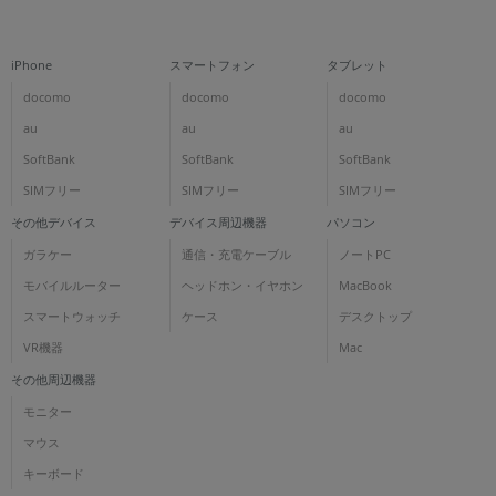
iPhone
スマートフォン
タブレット
docomo
docomo
docomo
au
au
au
SoftBank
SoftBank
SoftBank
SIMフリー
SIMフリー
SIMフリー
その他デバイス
デバイス周辺機器
パソコン
ガラケー
通信・充電ケーブル
ノートPC
モバイルルーター
ヘッドホン・イヤホン
MacBook
スマートウォッチ
ケース
デスクトップ
VR機器
Mac
その他周辺機器
モニター
マウス
キーボード