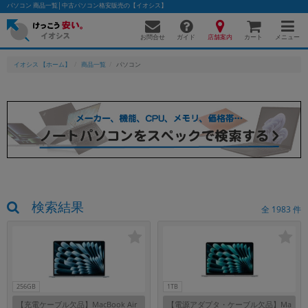
パソコン 商品一覧│中古パソコン格安販売の【イオシス】
お問合せ
店舗案内
メニュー
ガイド
カート
イオシス 【ホーム】
商品一覧
パソコン
検索結果
全
1983
件
256GB
1TB
【充電ケーブル欠品】MacBook Air
【電源アダプタ・ケーブル欠品】Ma