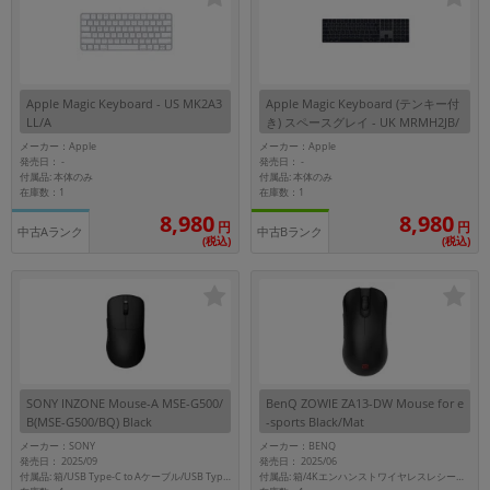
Apple Magic Keyboard - US MK2A3
Apple Magic Keyboard (テンキー付
LL/A
き) スペースグレイ - UK MRMH2JB/
A
メーカー：Apple
メーカー：Apple
発売日：
発売日：
-
-
付属品: 本体のみ
付属品: 本体のみ
在庫数：1
在庫数：1
8,980
8,980
円
円
中古Aランク
中古Bランク
(税込)
(税込)
SONY INZONE Mouse-A MSE-G500/
BenQ ZOWIE ZA13-DW Mouse for e
B(MSE-G500/BQ) Black
-sports Black/Mat
メーカー：SONY
メーカー：BENQ
発売日： 2025/09
発売日： 2025/06
付属品: 箱/4Kエンハンストワイヤレスレシーバー/USBワイヤレスレシーバー/USBアダプター/USBケーブル/ユーザーガイド
付属品: 箱/USB Type-C to Aケーブル/USB Type-A ドングル/マウスソール(1set)/マニュアル