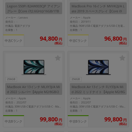
Legion 550Pi 82AW003CJP アイアン
MacBook Pro 16インチ MVVK2J/A L
グレー【Core i7(2.6GHz)/16GB/1TB
ate 2019 スペースグレイ【Core i9
SSD/Win11Home】
(2.3GHz)/64GB/1TB SSD】
メーカー：Lenovo
メーカー：Apple
発売日：
発売日： 2019/11
-
付属品: 電源アダプタ
付属品: 96W USB-C電源アダプタ/USB-C充電ケーブル
在庫数：1
在庫数：1
94,800
96,800
円
円
中古Cランク
中古Cランク
(税込)
(税込)
256GB
256GB
MacBook Air 13インチ MLXY3J/A Mi
MacBook Air 13インチ FLY33J/A Mi
d 2022 シルバー【Apple M2/8GB/2
d 2022 ミッドナイト【Apple M2/8G
56GB SSD】
B/256GB SSD】
メーカー：Apple
メーカー：Apple
発売日： 2022/07
発売日： 2022/07
付属品: 30W USB-C電源アダプタ/USB-C - MagSafe3ケーブル
付属品: 30W USB-C電源アダプタ/USB-C - MagSafe3ケーブル
在庫数：1
在庫数：1
99,800
99,800
円
円
中古Bランク
中古Bランク
(税込)
(税込)