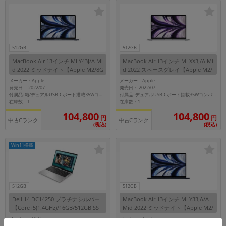
512GB
512GB
MacBook Air 13インチ MLY43J/A Mi
MacBook Air 13インチ MLXX3J/A Mi
d 2022 ミッドナイト【Apple M2/8G
d 2022 スペースグレイ【Apple M2/
B/512GB SSD】
8GB/512GB SSD】
メーカー：Apple
メーカー：Apple
発売日： 2022/07
発売日： 2022/07
付属品: 箱/デュアルUSB-Cポート搭載35Wコンパクト電源アダプタ/USB-C - MagSafe3ケーブル/マニュアル
付属品: デュアルUSB-Cポート搭載35Wコンパクト電源アダプタ/USB-C - MagSafe3ケーブル
在庫数：1
在庫数：1
104,800
104,800
円
円
中古Cランク
中古Cランク
(税込)
(税込)
Win11搭載
512GB
512GB
Dell 14 DC14250 プラチナシルバー
MacBook Air 13インチ MLY33JA/A
【Core i5(1.4GHz)/16GB/512GB SS
Mid 2022 ミッドナイト【Apple M2/
D/Win11Home】
8GB/512GB SSD】
メーカー：DELL
メーカー：Apple
発売日：
発売日： 2022/07
-