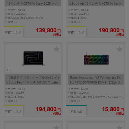
13インチ MC6T4J/A Early 2025 スカ
cBook Air 13インチ MXCT3J/A Early
イブルー【Apple M4/16GB/256GB S
2024 シルバー【Apple M3/24GB/1T
メーカー：Apple
メーカー：Apple
SD】
B SSD】
発売日： 2025/03
発売日： 2024/03
付属品: 30W USB-C電源アダプタ
付属品: 本体のみ
在庫数：1
在庫数：1
139,800
190,800
円
円
中古Cランク
中古Cランク
(税込)
(税込)
1TB
【電源アダプタ・ケーブル欠品】Ma
Razer Huntsman V3 Tenkeyless 8K
cBook Pro 14インチ MTL83J/A Late
Hz RZ03-05750100-R3M1 【英語(U
2023 スペースグレイ【Apple M3(8
S)配列】
メーカー：Apple
メーカー：Razer
コア)/24GB/1TB SSD】
発売日： 2023/11
発売日： 2026/05
付属品: 本体のみ
付属品: 箱/USB TYPE-C to Aケーブル/マニュアル
在庫数：1
在庫数：1
194,800
15,800
円
円
中古Cランク
未使用品
(税込)
(税込)