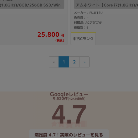
5(1.6GHz)/8GB/256GB SSD/Win
アムホワイト【Core i7(1.8GHz)/
D/Win11Home】
メーカー：FUJITSU
発売日：
-
付属品: ACアダプタ
在庫数：1
25,800
円
中古Cランク
(税込)
«
1
2
»
Google
レビュー
4.7
9,520件
(12/24時点)
満足度 4.7！実際のレビューを見る