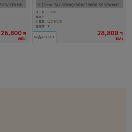
8GB/1TB HD
9【Core i3(2.1GHz)/8GB/256GB SSD/Win11
Pro】
メーカー：NEC
発売日：
-
付属品: ACアダプタ
在庫数：1
26,800
28,800
円
円
中古Aランク
(税込)
(税込)