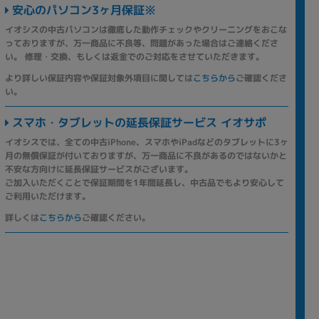
安心のパソコン3ヶ月保証※
イオシスの中古パソコンは徹底した動作チェックやクリーニングをおこな
っておりますが、万一商品に不良等、問題があった場合はご連絡くださ
い。 修理・交換、もしくは返金でのご対応をさせていただきます。
より詳しい保証内容や保証対象外項目に関しては
こちらから
ご確認くださ
い。
スマホ・タブレットの延長保証サービス イオサポ
イオシスでは、全ての中古iPhone、スマホやiPadなどのタブレットに3ヶ
月の無償保証が付いておりますが、万一商品に不良があるのではないかと
不安な方向けに延長保証サービスがございます。
ご加入いただくことで保証期間を1年間延長し、中古品でもより安心して
ご利用いただけます。
詳しくは
こちらから
ご確認ください。