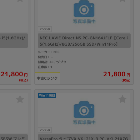
256GB
i5(1.6GHz)/
NEC LAVIE Direct NS PC-GN164JFLF【Core i
5(1.6GHz)/8GB/256GB SSD/Win11Pro】
メーカー：NEC
発売日：
-
付属品: ACアダプタ
在庫数：1
21,800
21,800
円
円
中古Cランク
(税込)
(税込)
Win11搭載
256GB
A53B3W プレミ
VersaPro タイプVX VKL21X-9 PC-VKL21XZG