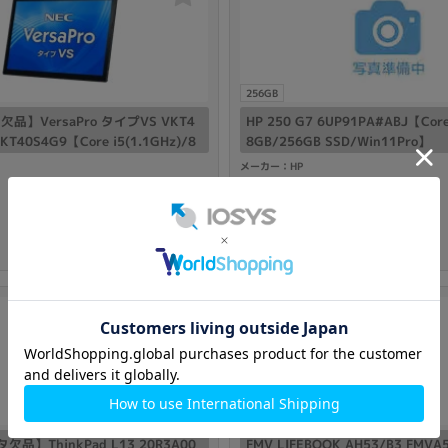
256GB
品】VersaPro タイプVS VKT4
HP 250 G7 6UP91PA#ABJ【Core 
VKT40S4G9【Core i5(1.1GHz)/8
8GB/256GB SSD/Win11Pro】
SD/Win11Pro】
メーカー：HP
発売日：
-
付属品: ACアダプタ
在庫数：1
29,800
円
中古Cランク
(税込)
Win11搭載
1TB
品】ThinkPad L13 20R3A00
FMV LIFEBOOK AH53/B3 FMV