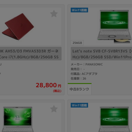
Win11搭載
256GB
OOK AH53/D3 FMVA53D3R ガーネ
Let's note SV8 CF-SV8R13VS【C
e i7(1.8GHz)/8GB/256GB SS
Hz)/8GB/256GB SSD/Win11Pr
me】
U
メーカー：PANASONIC
発売日：
-
タ
付属品: ACアダプタ
在庫数：26
28,800
円
中古Bランク
(税込)
Win11搭載