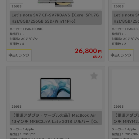
256GB
256GB
Let's note SV7 CF-SV7RDAVS【Core i5(1.7G
Let's note 
Hz)/8GB/256GB SSD/Win11Pro】
Hz)/8GB/25
メーカー：PANASONIC
メーカー：PANASO
発売日：
発売日：
-
-
付属品: ACアダプタ
付属品: ACアダプ
在庫数：4
在庫数：2
26,800
円
中古Cランク
中古Cランク
(税込)
256GB
256GB
【電源アダプタ・ケーブル欠品】MacBook Air
【電源アダプタ
13インチ MREC2J/A Late 2018 シルバー【Co
ンチ MNYM2
re i5(1.6GHz)/8GB/256GB SSD】
ore m3(1.2
メーカー：Apple
メーカー：Apple
発売日： 2018/11
発売日： 2017/06
付属品: 本体のみ/インターネットリカバリ
付属品: 本体のみ