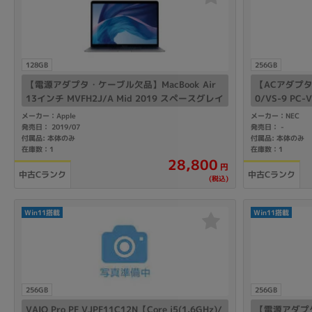
128GB
256GB
【電源アダプタ・ケーブル欠品】MacBook Air
【ACアダプタ欠
13インチ MVFH2J/A Mid 2019 スペースグレイ
0/VS-9 PC-
【Core i5(1.6GHz)/8GB/128GB SSD】
GB/256GB S
メーカー：Apple
メーカー：NEC
発売日： 2019/07
発売日：
-
付属品: 本体のみ
付属品: 本体のみ
在庫数：1
在庫数：1
28,800
円
中古Cランク
中古Cランク
(税込)
Win11搭載
Win11搭載
256GB
256GB
VAIO Pro PF VJPF11C12N【Core i5(1.6GHz)/
【電源アダプタ欠