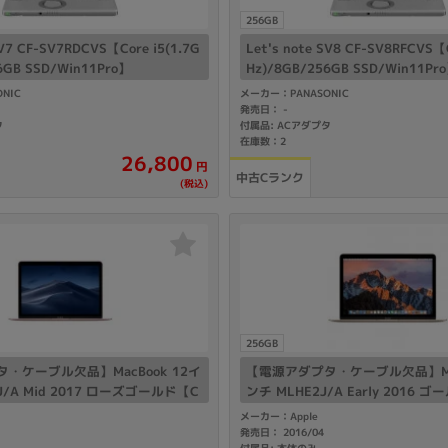
256GB
SV7 CF-SV7RDCVS【Core i5(1.7G
Let's note SV8 CF-SV8RFCVS【C
6GB SSD/Win11Pro】
Hz)/8GB/256GB SSD/Win11Pr
NIC
メーカー：PANASONIC
発売日：
-
タ
付属品: ACアダプタ
在庫数：2
26,800
円
中古Cランク
(税込)
256GB
・ケーブル欠品】MacBook 12イ
【電源アダプタ・ケーブル欠品】Mac
J/A Mid 2017 ローズゴールド【C
ンチ MLHE2J/A Early 2016 ゴ
GHz)/8GB/256GB SSD】
3(1.1GHz)/8GB/256GB SSD】
メーカー：Apple
発売日： 2016/04
付属品: 本体のみ