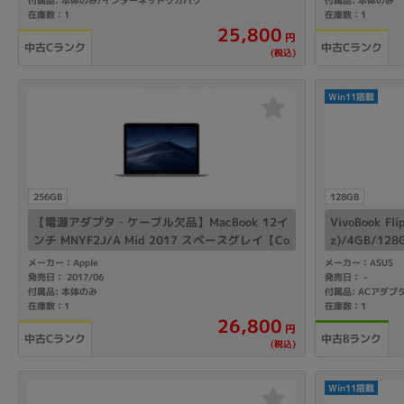
在庫数：1
在庫数：1
25,800
円
中古Cランク
中古Cランク
(税込)
Win11搭載
256GB
128GB
【電源アダプタ・ケーブル欠品】MacBook 12イ
VivoBook Fl
ンチ MNYF2J/A Mid 2017 スペースグレイ【Co
z)/4GB/128
re m3(1.2GHz)/8GB/256GB SSD】
メーカー：Apple
メーカー：ASUS
発売日： 2017/06
発売日：
-
付属品: 本体のみ
付属品: ACアダプ
在庫数：1
在庫数：1
26,800
円
中古Cランク
中古Bランク
(税込)
Win11搭載