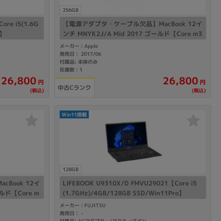
256GB
ore i5(1.6G
【電源アダプタ・ケーブル欠品】MacBook 12イ
o】
ンチ MNYK2J/A Mid 2017 ゴールド【Core m3
(1.2GHz)/8GB/256GB SSD】
メーカー：Apple
発売日： 2017/06
付属品: 本体のみ
在庫数：1
26,800
26,800
円
円
中古Cランク
(税込)
(税込)
Win11搭載
128GB
Book 12イ
LIFEBOOK U9310X/D FMVU29021【Core i5
ールド【Core m
(1.7GHz)/4GB/128GB SSD/Win11Pro】
メーカー：FUJITSU
発売日：
-
付属品: ACアダプター/アクティブペン