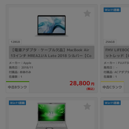
Win11搭載
128GB
256GB
【電源アダプタ・ケーブル欠品】MacBook Air
FMV LIFEB
13インチ MREA2J/A Late 2018 シルバー【Co
ットレッド【Cor
re i5(1.6GHz)/8GB/128GB SSD】
D/Win11Ho
メーカー：Apple
メーカー：FUJITS
発売日： 2018/11
発売日：
-
付属品: 本体のみ
付属品: ACアダプ
在庫数：1
在庫数：1
28,800
円
中古Bランク
中古Cランク
(税込)
Win11搭載
Win11搭載