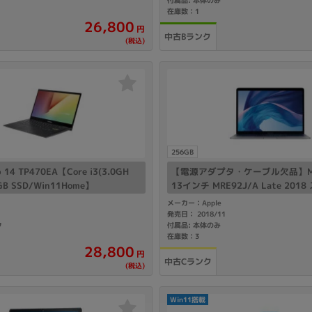
在庫数：1
26,800
円
中古Bランク
(税込)
256GB
ip 14 TP470EA【Core i3(3.0GH
【電源アダプタ・ケーブル欠品】MacB
GB SSD/Win11Home】
13インチ MRE92J/A Late 20
イ【Core i5(1.6GHz)/8GB/256
メーカー：Apple
発売日： 2018/11
タ
付属品: 本体のみ
在庫数：3
28,800
円
中古Cランク
(税込)
Win11搭載