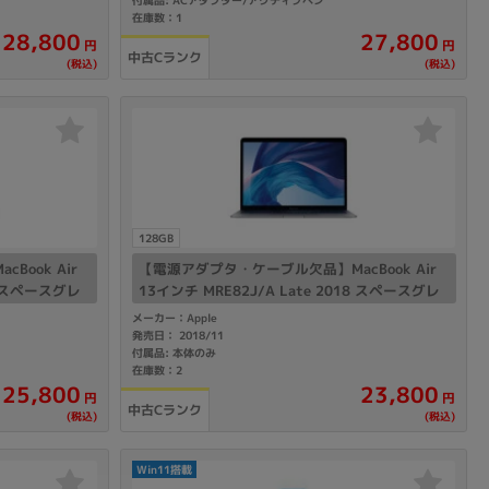
在庫数：1
28,800
27,800
円
円
中古Cランク
(税込)
(税込)
128GB
ook Air
【電源アダプタ・ケーブル欠品】MacBook Air
18 スペースグレ
13インチ MRE82J/A Late 2018 スペースグレ
GB SSD】
イ【Core i5(1.6GHz)/8GB/128GB SSD】
メーカー：Apple
発売日： 2018/11
付属品: 本体のみ
在庫数：2
25,800
23,800
円
円
中古Cランク
(税込)
(税込)
Win11搭載