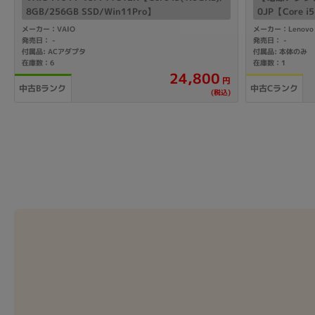
8GB/256GB SSD/Win11Pro】
0JP【Core i
11Pro】
メーカー：VAIO
メーカー：Lenovo
発売日：
発売日：
-
-
付属品: ACアダプタ
付属品: 本体のみ
在庫数：6
在庫数：1
24,800
円
中古Bランク
中古Cランク
(税込)