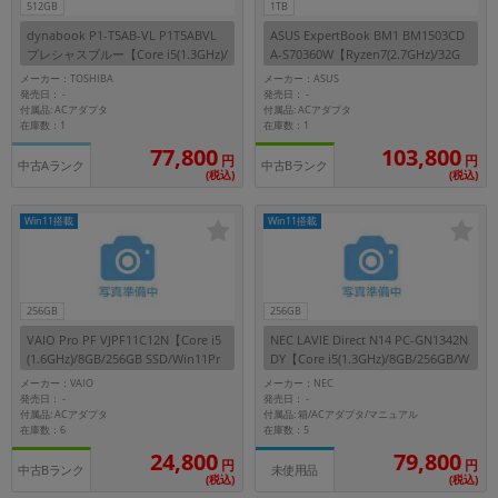
512GB
1TB
dynabook P1-T5AB-VL P1T5ABVL
ASUS ExpertBook BM1 BM1503CD
プレシャスブルー【Core i5(1.3GHz)/
A-S70360W【Ryzen7(2.7GHz)/32G
16GB/512GB SSD/Win11Home】
B/1TB SSD/Win11Home】
メーカー：TOSHIBA
メーカー：ASUS
発売日：
発売日：
-
-
付属品: ACアダプタ
付属品: ACアダプタ
在庫数：1
在庫数：1
103,800
77,800
円
円
中古Aランク
中古Bランク
(税込)
(税込)
Win11搭載
Win11搭載
256GB
256GB
VAIO Pro PF VJPF11C12N【Core i5
NEC LAVIE Direct N14 PC-GN1342N
(1.6GHz)/8GB/256GB SSD/Win11Pr
DY【Core i5(1.3GHz)/8GB/256GB/W
o】
in11Home】
メーカー：VAIO
メーカー：NEC
発売日：
発売日：
-
-
付属品: ACアダプタ
付属品: 箱/ACアダプタ/マニュアル
在庫数：6
在庫数：5
24,800
79,800
円
円
中古Bランク
未使用品
(税込)
(税込)