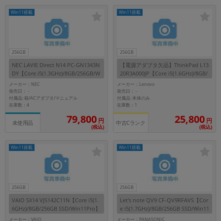
Win11搭載
Win11搭載
256GB
256GB
NEC LAVIE Direct N14 PC-GN1343N
【電源アダプタ欠品】ThinkPad L13
DY【Core i5(1.3GHz)/8GB/256GB/W
20R3A000JP【Core i5(1.6GHz)/8GB/
in11Home】
256GB SSD/Win11Pro】
メーカー：NEC
メーカー：Lenovo
発売日：
発売日：
-
-
付属品: 箱/ACアダプタ/マニュアル
付属品: 本体のみ
在庫数：4
在庫数：1
79,800
25,800
円
円
未使用品
中古Cランク
(税込)
(税込)
Win11搭載
Win11搭載
256GB
256GB
VAIO SX14 VJS142C11N【Core i5(1.
Let's note QV9 CF-QV9RFAVS【Cor
6GHz)/8GB/256GB SSD/Win11Pro】
e i5(1.7GHz)/8GB/256GB SSD/Win11
Pro】
メーカー：VAIO
メーカー：PANASONIC