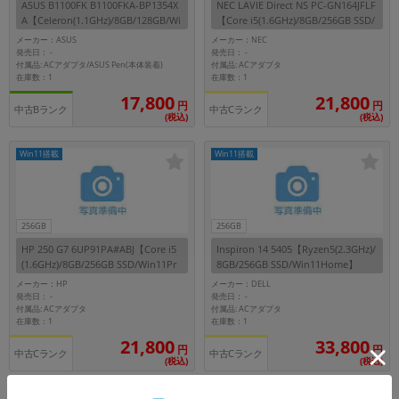
ASUS B1100FK B1100FKA-BP1354X
NEC LAVIE Direct NS PC-GN164JFLF
A【Celeron(1.1GHz)/8GB/128GB/Wi
【Core i5(1.6GHz)/8GB/256GB SSD/
n11Pro】
Win11Pro】
メーカー：ASUS
メーカー：NEC
発売日：
発売日：
-
-
付属品: ACアダプタ/ASUS Pen(本体装着)
付属品: ACアダプタ
在庫数：1
在庫数：1
17,800
21,800
円
円
中古Bランク
中古Cランク
(税込)
(税込)
Win11搭載
Win11搭載
256GB
256GB
HP 250 G7 6UP91PA#ABJ【Core i5
Inspiron 14 5405【Ryzen5(2.3GHz)/
(1.6GHz)/8GB/256GB SSD/Win11Pr
8GB/256GB SSD/Win11Home】
o】
メーカー：HP
メーカー：DELL
発売日：
発売日：
-
-
付属品: ACアダプタ
付属品: ACアダプタ
在庫数：1
在庫数：1
21,800
33,800
円
円
中古Cランク
中古Cランク
(税込)
(税込)
Win11搭載
Win11搭載