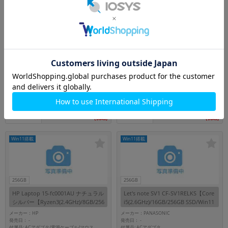
256GB
256GB
dynabook P55/FR A6P1FRF84N42
FMV LIFEBOOK AH53/E2 FMVA53E
【Core i5(1.6GHz)/16GB/256GB SS
2BZ ブライトブラック【Core i7(1.8
D/Win11Pro】
GHz)/8GB/256GB SSD/Win11Hom
メーカー：TOSHIBA
メーカー：FUJITSU
e】
発売日：
発売日：
-
-
付属品: ACアダプタ
付属品: ACアダプタ
在庫数：1
在庫数：1
33,800
36,800
円
円
中古Cランク
中古Cランク
(税込)
(税込)
Win11搭載
Win11搭載
256GB
256GB
HP Laptop 15-fc0001AU ナチュラル
Let's note SV1 CF-SV1RELKS【Core
シルバー【Ryzen3(2.4GHz)/8GB/256
i5(2.6GHz)/16GB/256GB SSD/Win11
GB SSD/Win11Home】
Pro】
メーカー：HP
メーカー：PANASONIC
発売日：
発売日：
-
-
付属品: ACアダプタ/電源ケーブル/マウス
付属品: ACアダプタ