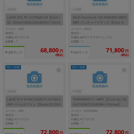
256GB
512GB
LAVIE SOL PC-S1355JAS-E4【Core i
ASUS Vivobook 16X K3604ZA-MB03
5(1.3GHz)/16GB/256GB/Win11Hom
4WS インディーブラック【Core i5
e】
(1.3GHz)/16GB/512GB/Win11Hom
メーカー：NEC
メーカー：ASUS
e】
発売日：
発売日：
-
-
付属品: ACアダプタ
付属品: 箱/ACアダプタ/マニュアル
在庫数：1
在庫数：1
68,800
71,800
円
円
中古Bランク
中古Aランク
(税込)
(税込)
Win11搭載
Win11搭載
256GB
512GB
LAVIE N15 N156C/GAW PC-N156CG
THIRDWAVE F-14RPL【Core i5(1.3G
AW パールホワイト【Ryzen7(2.0GH
Hz)/16GB/512GB/Win11Home】
z)/8GB/256GB/Win11Home】
メーカー：NEC
メーカー：DOS/PARA
発売日：
発売日：
-
-
付属品: ACアダプタ
付属品: ACアダプタ
在庫数：1
在庫数：1
72,800
72,800
円
円