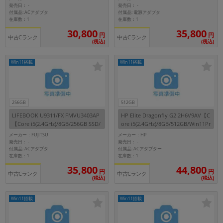
発売日：
発売日：
-
-
付属品: ACアダプタ
付属品: 電源アダプタ
在庫数：1
在庫数：1
30,800
35,800
円
円
中古Cランク
中古Cランク
(税込)
(税込)
Win11搭載
Win11搭載
256GB
512GB
LIFEBOOK U9311/FX FMVU3403AP
HP Elite Dragonfly G2 2H6V9AV【C
【Core i5(2.4GHz)/8GB/256GB SSD/
ore i5(2.4GHz)/8GB/512GB/Win11Pr
Win11Pro】
o】
メーカー：FUJITSU
メーカー：HP
発売日：
発売日：
-
-
付属品: ACアダプタ
付属品: ACアダプター
在庫数：1
在庫数：1
35,800
44,800
円
円
中古Cランク
中古Cランク
(税込)
(税込)
Win11搭載
Win11搭載