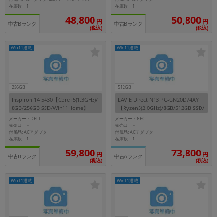
在庫数：1
在庫数：1
48,800
50,800
円
円
中古Bランク
中古Bランク
(税込)
(税込)
Win11搭載
Win11搭載
256GB
512GB
Inspiron 14 5430【Core i5(1.3GHz)/
LAVIE Direct N13 PC-GN20D74AY
8GB/256GB SSD/Win11Home】
【Ryzen5(2.0GHz)/8GB/512GB SSD/
Win11Home】
メーカー：DELL
メーカー：NEC
発売日：
発売日：
-
-
付属品: ACアダプタ
付属品: ACアダプタ
在庫数：1
在庫数：1
59,800
73,800
円
円
中古Bランク
中古Aランク
(税込)
(税込)
Win11搭載
Win11搭載