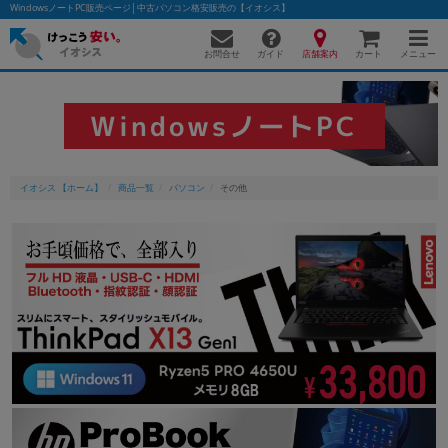
WindowsノートPC販売ページ│中古パソコン格安販売の【イオシス】
お問合せ
店舗案内
メニュー
ガイド
カート
WindowsノートPC
イオシス 【ホーム】
商品一覧
パソコン
その他