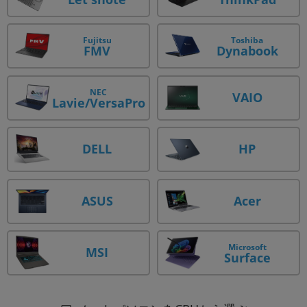
Fujitsu
Toshiba
Dynabook
FMV
NEC
VAIO
Lavie/VersaPro
DELL
HP
ASUS
Acer
Microsoft
MSI
Surface