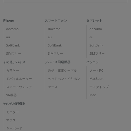
iPhone
スマートフォン
タブレット
docomo
docomo
docomo
au
au
au
SoftBank
SoftBank
SoftBank
SIMフリー
SIMフリー
SIMフリー
その他デバイス
デバイス周辺機器
パソコン
ガラケー
通信・充電ケーブル
ノートPC
モバイルルーター
ヘッドホン・イヤホン
MacBook
スマートウォッチ
ケース
デスクトップ
VR機器
Mac
その他周辺機器
モニター
マウス
キーボード