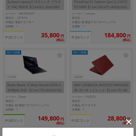
Surface Laptop3 13.5インチ プラチ
ThinkPad X1 Carbon Gen12 21KCC
ナ V4C-00018【Corei5(1.2GHz)/8G
TO1WW【Core Ultra7(1.4GHz)/32G
B/256GB SSD/Win11Home】
B/512GB SSD/Win11Pro】
メーカー：MICROSOFT
メーカー：Lenovo
発売日： 2019/10
発売日：
-
付属品: 電源アダプター
付属品: 箱/電源アダプタ/マニュアル
在庫数：1
在庫数：1
184,800
35,800
円
円
中古Cランク
中古Aランク
(税込)
(税込)
Win11搭載
Win11搭載
512GB
256GB
Razer Blade 15 Base Model RZ09-0
FMV LIFEBOOK AH53/D3 FMVA53D
369BJA2-R3J1【Core i7(2.6GHz)/16G
3R ガーネットレッド【Core i7(1.8G
B/512GB SSD/Win11Home】
Hz)/8GB/256GB SSD/Win11Home】
メーカー：Razer
メーカー：FUJITSU
発売日：
発売日：
-
-
付属品: 箱/電源アダプタ/マニュアル
付属品: ACアダプタ
在庫数：1
在庫数：1
149,800
28,800
円
円
中古Bランク
中古Cランク
(税込)
(税込)
Win11搭載
Win11搭載