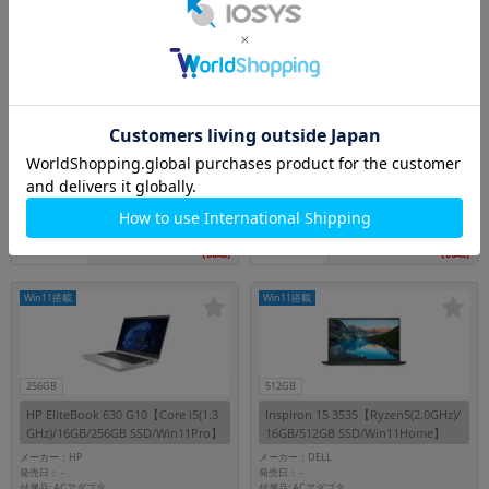
256GB
256GB
ThinkPad X1 Carbon 7th 20QES1M
Latitude 5330【Core i5(1.3GHz)/16
D00【Core i5(1.6GHz)/8GB/256GB S
GB/256GB SSD/Win11Pro】
SD/Win11Pro】
メーカー：Lenovo
メーカー：DELL
発売日：
発売日：
-
-
付属品: ACアダプタ
付属品: ACアダプタ
在庫数：1
在庫数：1
30,800
57,800
円
円
中古Cランク
中古Cランク
(税込)
(税込)
Win11搭載
Win11搭載
256GB
512GB
HP EliteBook 630 G10【Core i5(1.3
Inspiron 15 3535【Ryzen5(2.0GHz)/
GHz)/16GB/256GB SSD/Win11Pro】
16GB/512GB SSD/Win11Home】
メーカー：HP
メーカー：DELL
発売日：
発売日：
-
-
付属品: ACアダプタ
付属品: ACアダプタ