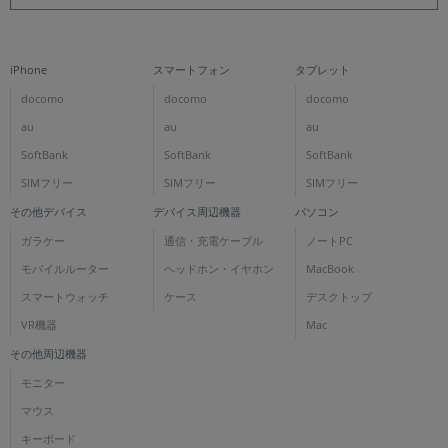
iPhone
スマートフォン
タブレット
docomo
docomo
docomo
au
au
au
SoftBank
SoftBank
SoftBank
SIMフリー
SIMフリー
SIMフリー
その他デバイス
デバイス周辺機器
パソコン
ガラケー
通信・充電ケーブル
ノートPC
モバイルルーター
ヘッドホン・イヤホン
MacBook
スマートウォッチ
ケース
デスクトップ
VR機器
Mac
その他周辺機器
モニター
マウス
キーボード