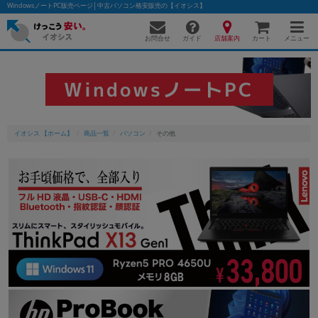
WindowsノートPC販売ページ│中古パソコン格安販売の【イオシス】
お問合せ
店舗案内
メニュー
ガイド
カート
WindowsノートPC
イオシス 【ホーム】
商品一覧
パソコン
その他