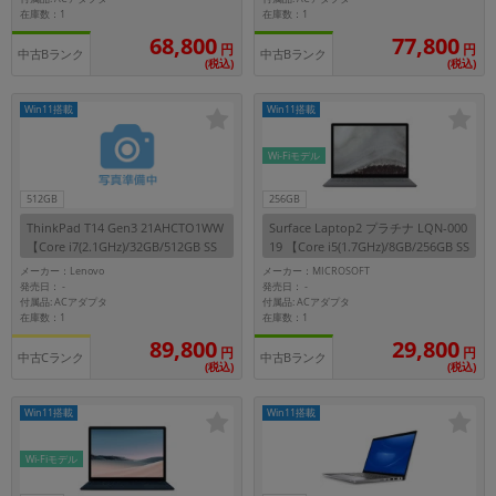
在庫数：1
在庫数：1
68,800
77,800
円
円
中古Bランク
中古Bランク
(税込)
(税込)
Win11搭載
Win11搭載
Wi-Fiモデル
512GB
256GB
ThinkPad T14 Gen3 21AHCTO1WW
Surface Laptop2 プラチナ LQN-000
【Core i7(2.1GHz)/32GB/512GB SS
19 【Core i5(1.7GHz)/8GB/256GB SS
D/Win11Pro】
D/Win11Pro】
メーカー：Lenovo
メーカー：MICROSOFT
発売日：
発売日：
-
-
付属品: ACアダプタ
付属品: ACアダプタ
在庫数：1
在庫数：1
89,800
29,800
円
円
中古Cランク
中古Bランク
(税込)
(税込)
Win11搭載
Win11搭載
Wi-Fiモデル