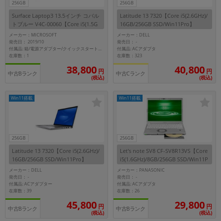
256GB
256GB
Surface Laptop3 13.5インチ コバル
Latitude 13 7320【Core i5(2.6GHz)/
トブルー V4C-00060【Core i5(1.5G
16GB/256GB SSD/Win11Pro】
Hz)/8GB/256GB SSD/Win11Home】
メーカー：MICROSOFT
メーカー：DELL
発売日： 2019/10
発売日：
-
付属品: ACアダプタ
付属品: 箱/電源アダプター/クイックスタートガイド
在庫数：1
在庫数：323
38,800
40,800
円
円
中古Bランク
中古Cランク
(税込)
(税込)
Win11搭載
Win11搭載
256GB
256GB
Latitude 13 7320【Core i5(2.6GHz)/
Let's note SV8 CF-SV8R13VS【Core
16GB/256GB SSD/Win11Pro】
i5(1.6GHz)/8GB/256GB SSD/Win11P
ro】
メーカー：DELL
メーカー：PANASONIC
発売日：
発売日：
-
-
付属品: ACアダプター
付属品: ACアダプタ
在庫数：39
在庫数：26
45,800
29,800
円
円
中古Bランク
中古Bランク
(税込)
(税込)