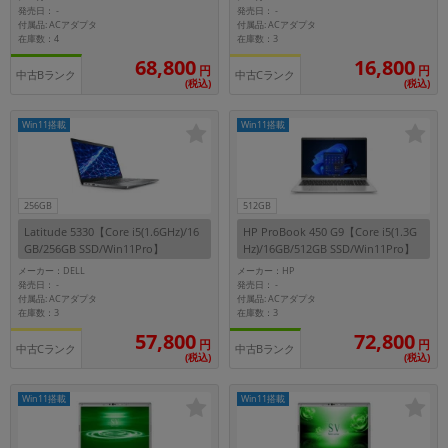
発売日：
発売日：
-
-
付属品: ACアダプタ
付属品: ACアダプタ
在庫数：4
在庫数：3
68,800
16,800
円
円
中古Bランク
中古Cランク
(税込)
(税込)
Win11搭載
Win11搭載
256GB
512GB
Latitude 5330【Core i5(1.6GHz)/16
HP ProBook 450 G9【Core i5(1.3G
GB/256GB SSD/Win11Pro】
Hz)/16GB/512GB SSD/Win11Pro】
メーカー：DELL
メーカー：HP
発売日：
発売日：
-
-
付属品: ACアダプタ
付属品: ACアダプタ
在庫数：3
在庫数：3
57,800
72,800
円
円
中古Cランク
中古Bランク
(税込)
(税込)
Win11搭載
Win11搭載