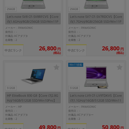
256GB
256GB
Let's note SV8 CF-SV8RFCVS【Core
Let's note SV7 CF-SV7RDCVS【Core
i5(1.6GHz)/8GB/256GB SSD/Win11P
i5(1.7GHz)/8GB/256GB SSD/Win11P
ro】
ro】
メーカー：PANASONIC
メーカー：PANASONIC
発売日：
発売日：
-
-
付属品: ACアダプタ
付属品: ACアダプタ
在庫数：2
在庫数：2
26,800
26,800
円
円
中古Cランク
中古Cランク
(税込)
(税込)
Win11搭載
512GB
512GB
HP EliteBook 830 G8【Core i7(2.8G
Let's note LV9 CF-LV9TDKVS【Core
Hz)/16GB/512GB SSD/Win10Pro】
i7(1.1GHz)/16GB/512GB SSD/Win11
Pro】
メーカー：HP
メーカー：PANASONIC
発売日：
発売日：
-
-
付属品: ACアダプタ
付属品: ACアダプター
在庫数：2
在庫数：2
49,800
50,800
円
円