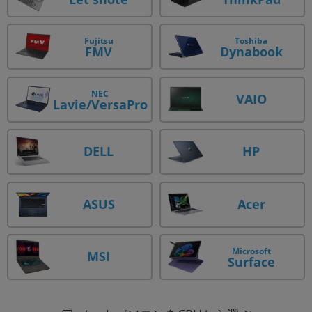
Fujitsu
Toshiba
Dynabook
FMV
NEC
VAIO
Lavie/VersaPro
DELL
HP
ASUS
Acer
Microsoft
MSI
Surface