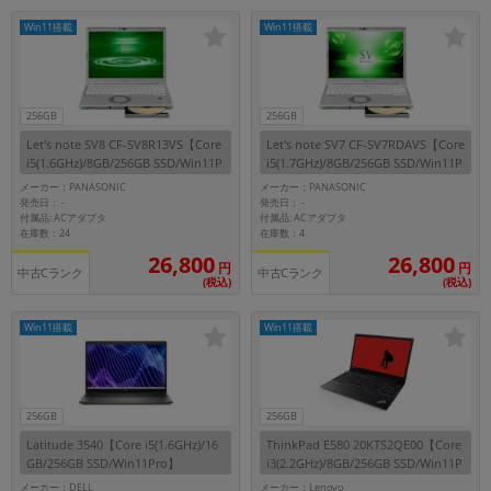
Win11搭載
Win11搭載
256GB
256GB
Let's note SV8 CF-SV8R13VS【Core
Let's note SV7 CF-SV7RDAVS【Core
i5(1.6GHz)/8GB/256GB SSD/Win11P
i5(1.7GHz)/8GB/256GB SSD/Win11P
ro】
ro】
メーカー：PANASONIC
メーカー：PANASONIC
発売日：
発売日：
-
-
付属品: ACアダプタ
付属品: ACアダプタ
在庫数：24
在庫数：4
26,800
26,800
円
円
中古Cランク
中古Cランク
(税込)
(税込)
Win11搭載
Win11搭載
256GB
256GB
Latitude 3540【Core i5(1.6GHz)/16
ThinkPad E580 20KTS2QE00【Core
GB/256GB SSD/Win11Pro】
i3(2.2GHz)/8GB/256GB SSD/Win11P
ro】
メーカー：DELL
メーカー：Lenovo