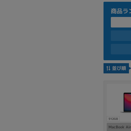
商品ラ
並び順
512GB
MacBook A