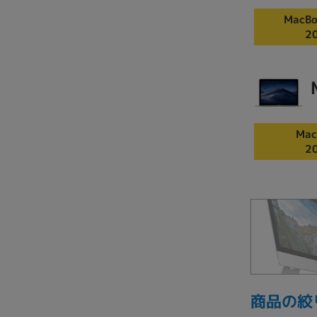
MacBo
2
Mac
2
商品の絞