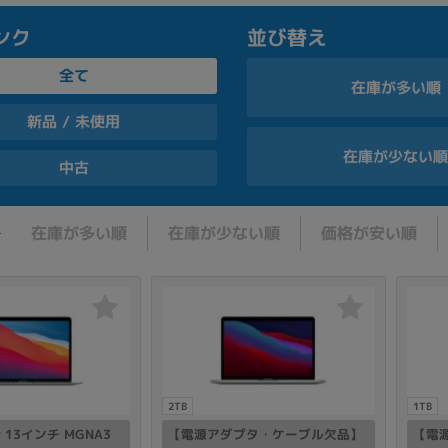
並び替え
ンク
全て
在庫が多い順
新品 / 未使用
在庫が少ない
中古
在庫が多い順
在庫が少ない順
価格が安い順
2TB
1TB
ir 13インチ MGNA3
【電源アダプタ・ケーブル欠品】
【電