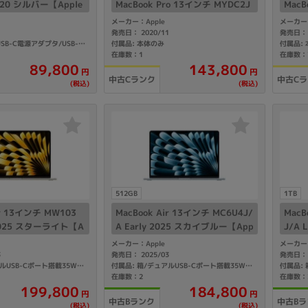
2020 シルバー【Apple
MacBook Pro 13インチ MYDC2J
MacB
2GB SSD】
A/A Late 2020 シルバー【Apple
J/A
メーカー：Apple
メーカー：
M1/16GB/2TB SSD】
【Cor
1
発売日： 2020/11
発売日： 
付属品: 本体のみ
付属品:
付属品: 箱/30W USB-C電源アダプタ/USB-C充電ケーブル(2m)/マニュアル
SD】
在庫数：1
在庫数：
143,800
89,800
円
円
中古Cランク
中古C
(税込)
(税込)
512GB
1TB
ir 13インチ MW103
MacBook Air 13インチ MC6U4J/
MacB
y 2025 スターライト【A
A Early 2025 スカイブルー【App
J/A 
6GB/512GB SSD】
le M4/16GB/512GB SSD】
9(2.
メーカー：Apple
メーカー：
3
発売日： 2025/03
発売日： 
付属品: 箱/デュアルUSB-Cポート搭載35Wコンパクト電源アダプタ/USB-C - MagSafe3ケーブル(2m)/マニュアル
付属品: 箱/デュアルUSB-Cポート搭載35Wコンパクト電源アダプタ/USB-C - MagSafe3ケーブル(2m)/マニュアル
在庫数：2
在庫数：
199,800
184,800
円
円
中古Bランク
中古Bラ
(税込)
(税込)