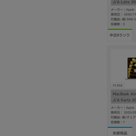
J/A Late 
M1/8GB/51
メーカー：Apple
発売日： 2020/1
在庫数：3
中古Bランク
512GB
MacBook A
J/A Earl
pple M4/1
メーカー：Apple
発売日： 2025/0
在庫数：1
未使用品