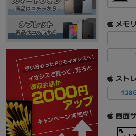
メモリ
ストレ
128
画面サ