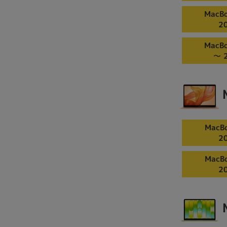
MacBo
2
MacBo
〜 
MacBo
2
MacBo
2