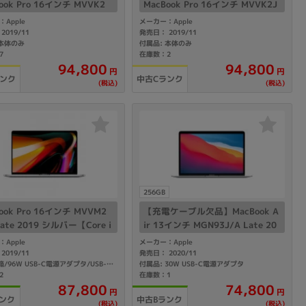
ook Pro 16インチ MVVK2
MacBook Pro 16インチ MVVK2J
 Late 2019 スペースグレイ
A/A Late 2019 スペースグレイ
Apple
メーカー：Apple
e i9(2.4GHz)/64GB/1TB S
【Core i9(2.4GHz)/64GB/1TB S
2019/11
発売日： 2019/11
 本体のみ
付属品: 本体のみ
SD】
7
在庫数：2
94,800
94,800
円
円
ランク
中古Cランク
(税込)
(税込)
256GB
ook Pro 16インチ MVVM2
【充電ケーブル欠品】MacBook A
Late 2019 シルバー【Core i
ir 13インチ MGN93J/A Late 20
3GHz)/16GB/1TB SSD】
20 シルバー【Apple M1/8GB/25
Apple
メーカー：Apple
6GB SSD】
2019/11
発売日： 2020/11
付属品: 30W USB-C電源アダプタ
付属品: 箱/96W USB-C電源アダプタ/USB-C充電ケーブル/マニュアル/インターネットリカバリ
2
在庫数：1
87,800
74,800
円
円
ンク
中古Bランク
(税込)
(税込)