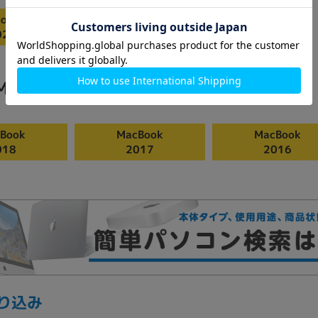
ok Neo
026
MacBook
Book
MacBook
MacBook
018
2017
2016
り込み