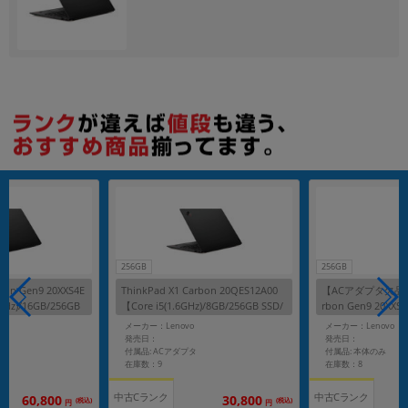
256GB
256GB
rbon Gen9 20XXS4E
ThinkPad X1 Carbon 20QES12A00
【ACアダプタ欠品】Th
6GHz)/16GB/256GB
【Core i5(1.6GHz)/8GB/256GB SSD/
rbon Gen9 20XXS4
Win11Pro】
6GHz)/16GB/256G
メーカー：Lenovo
メーカー：Lenovo
o】
発売日：
発売日：
付属品: ACアダプタ
付属品: 本体のみ
在庫数：9
在庫数：8
中古Cランク
中古Cランク
60,800
30,800
(税込)
(税込)
円
円