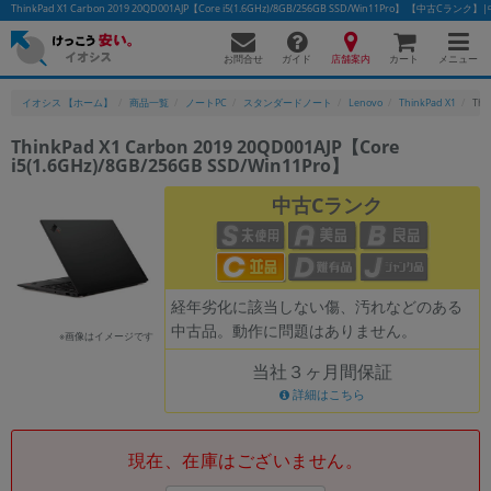
ThinkPad X1 Carbon 2019 20QD001AJP【Core i5(1.6GHz)/8GB/256GB SSD/Win11Pro】 【中
お問合せ
店舗案内
メニュー
ガイド
カート
イオシス 【ホーム】
商品一覧
ノートPC
スタンダードノート
Lenovo
ThinkPad X1
Thi
ThinkPad X1 Carbon 2019 20QD001AJP【Core
i5(1.6GHz)/8GB/256GB SSD/Win11Pro】
中古Cランク
経年劣化に該当しない傷、汚れなどのある
中古品。動作に問題はありません。
※画像はイメージです
当社３ヶ月間保証
詳細はこちら
現在、在庫はございません。