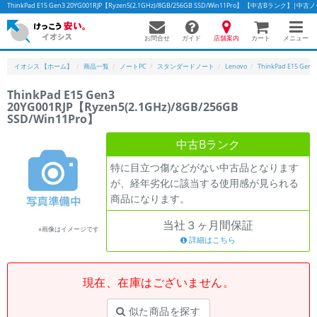
ThinkPad E15 Gen3 20YG001RJP【Ryzen5(2.1GHz)/8GB/256GB SSD/Win11Pro】 【中古Bランク
お問合せ
店舗案内
メニュー
ガイド
カート
イオシス 【ホーム】
商品一覧
ノートPC
スタンダードノート
Lenovo
ThinkPad E15 Gen3
ThinkPad E15 Gen3
20YG001RJP【Ryzen5(2.1GHz)/8GB/256GB
SSD/Win11Pro】
中古Bランク
特に目立つ傷などがない中古品となります
が、経年劣化に該当する使用感が見られる
商品になります。
当社３ヶ月間保証
※画像はイメージです
詳細はこちら
現在、在庫はございません。
似た商品を探す