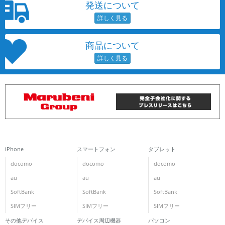
発送について
商品について
iPhone
スマートフォン
タブレット
docomo
docomo
docomo
au
au
au
SoftBank
SoftBank
SoftBank
SIMフリー
SIMフリー
SIMフリー
その他デバイス
デバイス周辺機器
パソコン