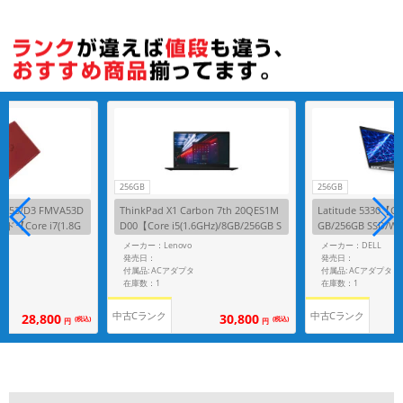
256GB
256GB
AH53/D3 FMVA53D
ThinkPad X1 Carbon 7th 20QES1M
Latitude 5330【Cor
【Core i7(1.8G
D00【Core i5(1.6GHz)/8GB/256GB S
GB/256GB SSD/W
 SSD/Win11Home】
SD/Win11Pro】
メーカー：Lenovo
メーカー：DELL
発売日：
発売日：
付属品: ACアダプタ
付属品: ACアダプタ
在庫数：1
在庫数：1
中古Cランク
中古Cランク
28,800
30,800
(税込)
(税込)
円
円