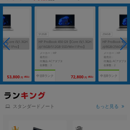
512GB
256GB
 G9【Core i5(1.3GH
HP ProBook 450 G9【Core i5(1.3GH
HP ProBook 450 G
SD/Win11Pro】
z)/16GB/512GB SSD/Win11Pro】
z)/8GB/256GB SS
メーカー：HP
メーカー：HP
発売日：
発売日：
付属品: ACアダプタ
付属品: ACアダプタ
在庫数：3
在庫数：2
中古Bランク
中古Bランク
53,800
72,800
(税込)
(税込)
円
円
スタンダードノート
もっと見る