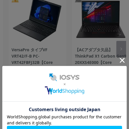
VersaPro タイプVF
【ACアダプタ欠品】
VRT42/F-B PC-
ThinkPad X1 Carbon Gen9
VRT42FBFJ32B【Core
20XXS4E000【Core
i5(2.4GHz)/8GB/256GB
i5(2.6GHz)/16GB/256GB
HDD/Win11Pro】
SSD/Win11Pro】
256GB
中古Bランク
256GB
中古Cランク
40,800
55,800
円
円
HP ProBook 450 G9【Core i5(1.3GHz)/8GB/256GB
SSD/Win11Pro】