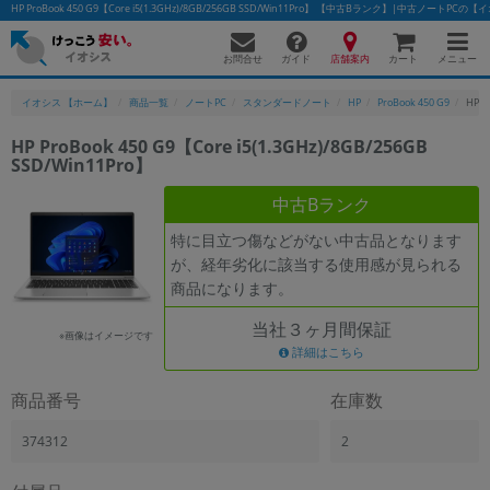
HP ProBook 450 G9【Core i5(1.3GHz)/8GB/256GB SSD/Win11Pro】 【中古Bランク】|中古ノートPCの
お問合せ
店舗案内
メニュー
ガイド
カート
イオシス 【ホーム】
商品一覧
ノートPC
スタンダードノート
HP
ProBook 450 G9
HP P
HP ProBook 450 G9【Core i5(1.3GHz)/8GB/256GB
SSD/Win11Pro】
中古Bランク
特に目立つ傷などがない中古品となります
が、経年劣化に該当する使用感が見られる
商品になります。
当社３ヶ月間保証
※画像はイメージです
詳細はこちら
商品番号
在庫数
374312
2