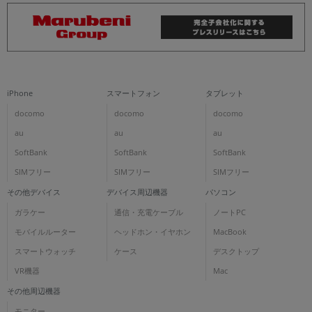
iPhone
スマートフォン
タブレット
docomo
docomo
docomo
au
au
au
SoftBank
SoftBank
SoftBank
SIMフリー
SIMフリー
SIMフリー
その他デバイス
デバイス周辺機器
パソコン
ガラケー
通信・充電ケーブル
ノートPC
モバイルルーター
ヘッドホン・イヤホン
MacBook
スマートウォッチ
ケース
デスクトップ
VR機器
Mac
その他周辺機器
モニター