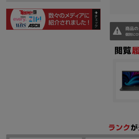
商品の
個別にO