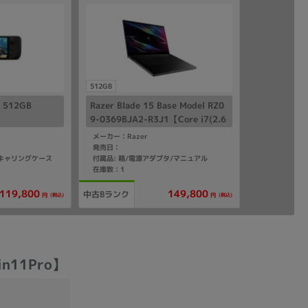
512GB
D 512GB
Razer Blade 15 Base Model RZ0
9-0369BJA2-R3J1【Core i7(2.6
GHz)/16GB/512GB SSD/Win11
メーカー：Razer
Home】
発売日：
/キャリングケース
付属品: 箱/電源アダプタ/マニュアル
在庫数：1
119,800
149,800
中古Bランク
(税込)
(税込)
円
円
Win11Pro】