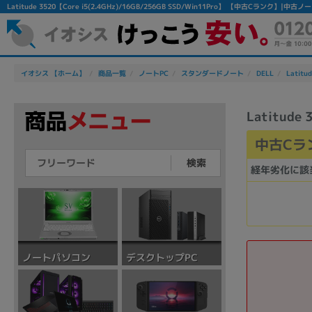
Latitude 3520【Core i5(2.4GHz)/16GB/256GB SSD/Win11Pro】 【中古Cランク】|
イオシス 【ホーム】
商品一覧
ノートPC
スタンダードノート
DELL
Latitu
Latitude
中古Cラ
検索
経年劣化に該
デスクトップPC
ノートパソコン