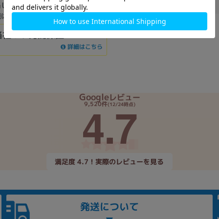
在庫数
：0
当しない傷、汚れなどのある中古
題はありません。
当社３ヶ月間保証
詳細はこちら
Google
レビュー
4.7
9,520件
(12/24時点)
満足度 4.7！実際のレビューを見る
発送について