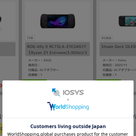
1TB
512GB
ROG Ally X RC72LA-Z1E24G1T
Steam Deck OLE
【Ryzen Z1 Extreme(3.3GHz)/2
4GB/1TB SSD/Win11Home】
メーカー：ASUS
メーカー：Valve
発売日：
発売日：2023/11
付属品: ACアダプター
付属品: ACアダプター
在庫数：1
在庫数：1
109,800
00
中古Bランク
中古Bランク
(税込)
(税込)
円
円
 3520【Core i5(2.4GHz)/16GB/256GB SSD/
中古Cランク
商品番号
：407838