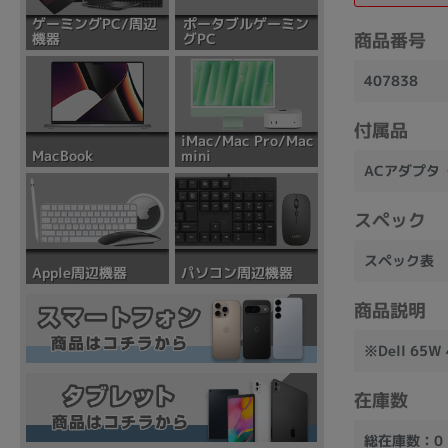
ポータブルゲーミン
ゲーミングPC/周辺
商品番号
グPC
機器
407838
付属品
iMac/Mac Pro/Mac
mini
MacBook
ACアダプタ（
スペック
スペック表
パソコン周辺機器
Apple周辺機器
商品説明
※Dell 65
在庫数
総在庫数：0