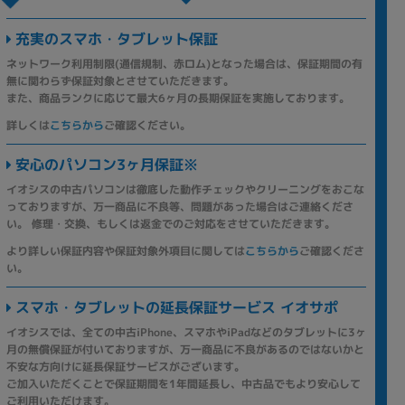
充実のスマホ・タブレット保証
ネットワーク利用制限(通信規制、赤ロム)となった場合は、保証期間の有
無に関わらず保証対象とさせていただきます。
また、商品ランクに応じて最大6ヶ月の長期保証を実施しております。
詳しくは
こちらから
ご確認ください。
安心のパソコン3ヶ月保証※
イオシスの中古パソコンは徹底した動作チェックやクリーニングをおこな
っておりますが、万一商品に不良等、問題があった場合はご連絡くださ
い。 修理・交換、もしくは返金でのご対応をさせていただきます。
より詳しい保証内容や保証対象外項目に関しては
こちらから
ご確認くださ
い。
スマホ・タブレットの延長保証サービス イオサポ
イオシスでは、全ての中古iPhone、スマホやiPadなどのタブレットに3ヶ
月の無償保証が付いておりますが、万一商品に不良があるのではないかと
不安な方向けに延長保証サービスがございます。
ご加入いただくことで保証期間を1年間延長し、中古品でもより安心して
ご利用いただけます。