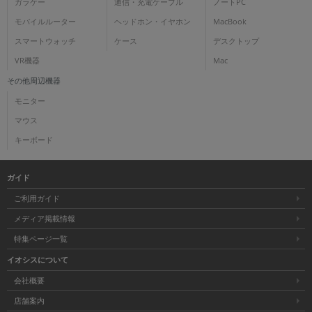
ガラケー
通信・充電ケーブル
ノートPC
モバイルルーター
ヘッドホン・イヤホン
MacBook
スマートウォッチ
ケース
デスクトップ
VR機器
Mac
その他周辺機器
モニター
マウス
キーボード
ガイド
ご利用ガイド
メディア掲載情報
特集ページ一覧
イオシスについて
会社概要
店舗案内