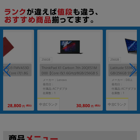
256GB
256GB
AH53/D3 FMVA53D
ThinkPad X1 Carbon 7th 20QES1M
Latitude 5330【Cor
【Core i7(1.8G
D00【Core i5(1.6GHz)/8GB/256GB S
GB/256GB SSD/W
 SSD/Win11Home】
SD/Win11Pro】
メーカー：Lenovo
メーカー：DELL
発売日：
発売日：
付属品: ACアダプタ
付属品: ACアダプタ
在庫数：1
在庫数：1
中古Cランク
中古Cランク
28,800
30,800
(税込)
(税込)
円
円