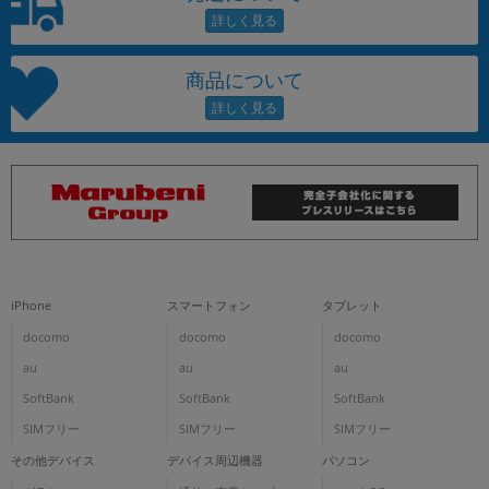
商品について
iPhone
スマートフォン
タブレット
docomo
docomo
docomo
au
au
au
SoftBank
SoftBank
SoftBank
SIMフリー
SIMフリー
SIMフリー
その他デバイス
デバイス周辺機器
パソコン