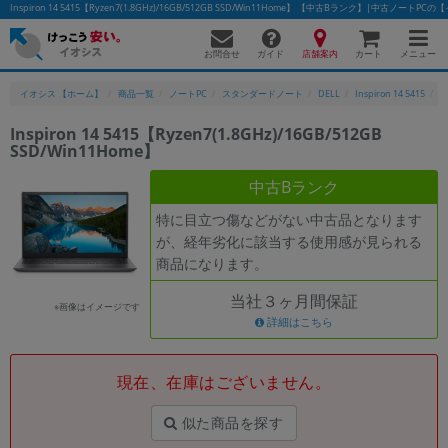
Inspiron 14 5415【Ryzen7(1.8GHz)/16GB/512GB SSD/Win11Home】 【中古Bランク】|中古ノートP
お問合せ
店舗案内
メニュー
ガイド
カート
イオシス 【ホーム】
商品一覧
ノートPC
スタンダードノート
DELL
Inspiron 14 5415
I
Inspiron 14 5415【Ryzen7(1.8GHz)/16GB/512GB
SSD/Win11Home】
中古Bランク
特に目立つ傷などがない中古品となります
が、経年劣化に該当する使用感が見られる
商品になります。
当社３ヶ月間保証
※画像はイメージです
詳細はこちら
現在、在庫はございません。
似た商品を探す