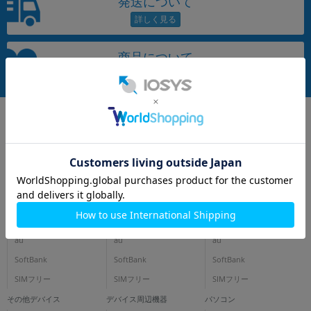
発送について
商品について
iPhone
スマートフォン
タブレット
docomo
docomo
docomo
au
au
au
SoftBank
SoftBank
SoftBank
SIMフリー
SIMフリー
SIMフリー
その他デバイス
デバイス周辺機器
パソコン