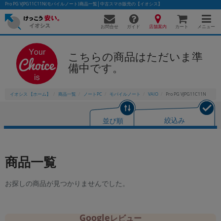
Pro PG VJPG11C11N(モバイルノート)商品一覧│中古スマホ販売の【イオシス】
お問合せ
店舗案内
メニュー
ガイド
カート
こちらの商品はただいま準
備中です。
イオシス 【ホーム】
商品一覧
ノートPC
モバイルノート
VAIO
Pro PG VJPG11C11N
並び順
絞込み
商品一覧
お探しの商品が見つかりませんでした。
Google
レビュー