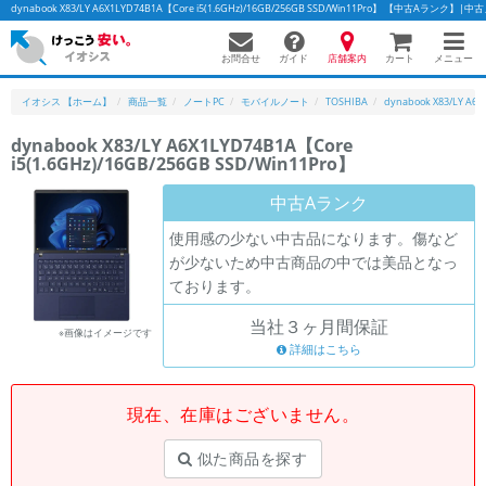
dynabook X83/LY A6X1LYD74B1A【Core i5(1.6GHz)/16GB/256GB SSD/Win11Pro】 【中古Aラ
お問合せ
店舗案内
メニュー
ガイド
カート
イオシス 【ホーム】
商品一覧
ノートPC
モバイルノート
TOSHIBA
dynabook X83/LY A6
dynabook X83/LY A6X1LYD74B1A【Core
i5(1.6GHz)/16GB/256GB SSD/Win11Pro】
中古Aランク
使用感の少ない中古品になります。傷など
が少ないため中古商品の中では美品となっ
ております。
当社３ヶ月間保証
※画像はイメージです
詳細はこちら
現在、在庫はございません。
似た商品を探す