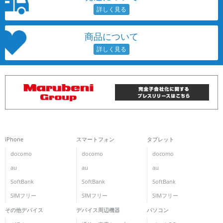
商品について
iPhone
スマートフォン
タブレット
docomo
docomo
docomo
au
au
au
SoftBank
SoftBank
SoftBank
SIMフリー
SIMフリー
SIMフリー
その他デバイス
デバイス周辺機器
パソコン