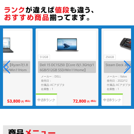
512GB
256GB
259JP【Ryzen7(1.8
Dell 15 DC15250【Core i5(1.3GHz)/1
Steam Deck 256G
GB SSD/Win11Hom
6GB/512GB SSD/Win11Home】
メーカー：DELL
メーカー：Valve
発売日：
発売日：2022/12
付属品: ACアダプタ
付属品: ACアダプター
在庫数：1
在庫数：1
中古Bランク
中古Bランク
53,800
72,800
(税込)
(税込)
円
円