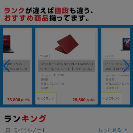
256GB
256GB
S A6SBHSF5D511
FMV LIFEBOOK AH53/D3 FMVA53D
ThinkPad X1 Carb
)/8GB/256GB SSD/
3R ガーネットレッド【Core i7(1.8G
D00【Core i5(1.6G
Hz)/8GB/256GB SSD/Win11Home】
SD/Win11Pro】
A
メーカー：FUJITSU
メーカー：Lenovo
発売日：
発売日：
付属品: ACアダプタ
付属品: ACアダプタ
在庫数：1
在庫数：1
中古Cランク
中古Cランク
35,800
28,800
(税込)
(税込)
円
円
もっと見る
モバイルノート