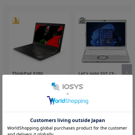
ThinkPad X280
Let's note SV1 CF-
20KFS1L100【Core
SV1S14KS【Core
i7(3.0GHz)/32GB/256GB
i3(2.2GHz)/4GB/256GB/Win11Home】
SSD/Win11Pro】
256GB
中古Bランク
256GB
中古Bランク
16,800
84,800
円
円