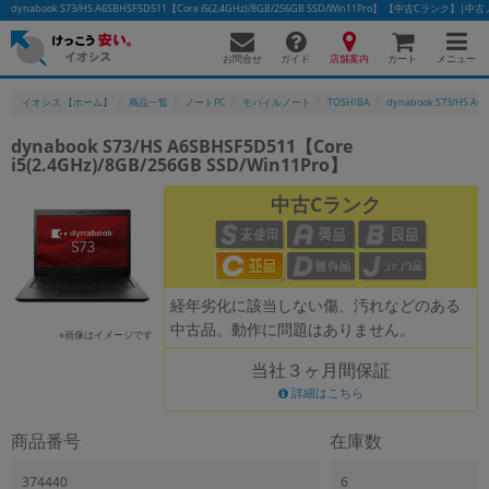
dynabook S73/HS A6SBHSF5D511【Core i5(2.4GHz)/8GB/256GB SSD/Win11Pro】 【中古Cラン
お問合せ
店舗案内
メニュー
ガイド
カート
イオシス 【ホーム】
商品一覧
ノートPC
モバイルノート
TOSHIBA
dynabook S73/HS A6
dynabook S73/HS A6SBHSF5D511【Core
i5(2.4GHz)/8GB/256GB SSD/Win11Pro】
中古Cランク
経年劣化に該当しない傷、汚れなどのある
中古品。動作に問題はありません。
※画像はイメージです
当社３ヶ月間保証
詳細はこちら
商品番号
在庫数
374440
6