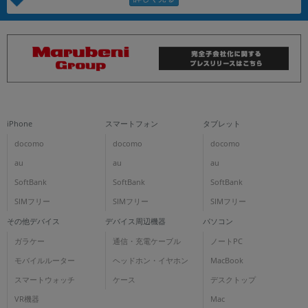
iPhone
スマートフォン
タブレット
docomo
docomo
docomo
au
au
au
SoftBank
SoftBank
SoftBank
SIMフリー
SIMフリー
SIMフリー
その他デバイス
デバイス周辺機器
パソコン
ガラケー
通信・充電ケーブル
ノートPC
モバイルルーター
ヘッドホン・イヤホン
MacBook
スマートウォッチ
ケース
デスクトップ
VR機器
Mac