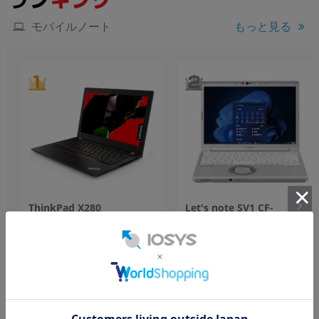
もっと見る
モバイルノート
ThinkPad X280
Let's note SV1 CF-
20KFS1L100【Core
SV1S14KS【Core
i7(3.0GHz)/32GB/256GB
i3(2.2GHz)/4GB/256GB/Win11Home】
SSD/Win11Pro】
256GB
中古Bランク
256GB
中古Bランク
16,800
84,800
円
円