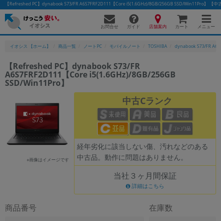
【Refreshed PC】dynabook S73/FR A6S7FRF2D111【Core i5(1.6GHz)/8GB/256GB SSD/Win
お問合せ
店舗案内
メニュー
ガイド
カート
イオシス 【ホーム】
商品一覧
ノートPC
モバイルノート
TOSHIBA
dynabook S73/FR A6
【Refreshed PC】dynabook S73/FR
A6S7FRF2D111【Core i5(1.6GHz)/8GB/256GB
SSD/Win11Pro】
中古Cランク
経年劣化に該当しない傷、汚れなどのある
中古品。動作に問題はありません。
※画像はイメージです
当社３ヶ月間保証
詳細はこちら
商品番号
在庫数