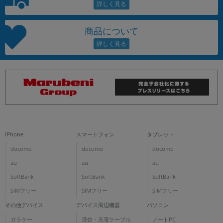
商品について
iPhone
スマートフォン
タブレット
docomo
docomo
docomo
au
au
au
SoftBank
SoftBank
SoftBank
SIMフリー
SIMフリー
SIMフリー
その他デバイス
デバイス周辺機器
パソコン
ガラケー
通信・充電ケーブル
ノートPC