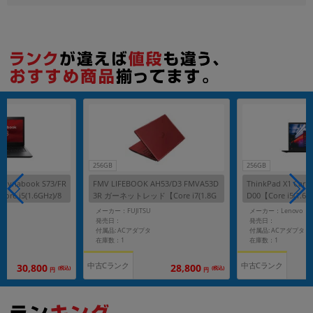
256GB
256GB
】dynabook S73/FR
FMV LIFEBOOK AH53/D3 FMVA53D
ThinkPad X1 Carb
ore i5(1.6GHz)/8
3R ガーネットレッド【Core i7(1.8G
D00【Core i5(1.6G
Win11Pro】
Hz)/8GB/256GB SSD/Win11Home】
SD/Win11Pro】
A
メーカー：FUJITSU
メーカー：Lenovo
発売日：
発売日：
付属品: ACアダプタ
付属品: ACアダプタ
在庫数：1
在庫数：1
中古Cランク
中古Cランク
30,800
28,800
(税込)
(税込)
円
円