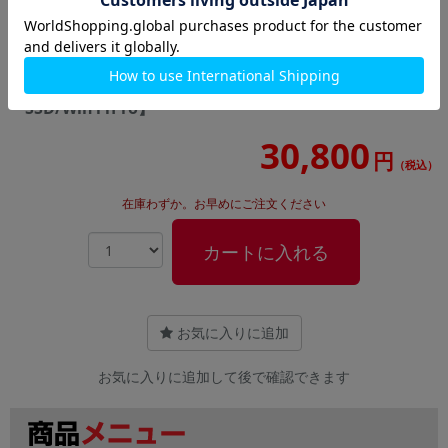
【Refreshed PC】dynabook S73/FR
A6S7FRF2D111【Core i5(1.6GHz)/8GB/256GB
SSD/Win11Pro】
30,800
円
（税込）
在庫わずか。お早めにご注文ください
カートに入れる
お気に入りに追加
お気に入りに追加して後で確認できます