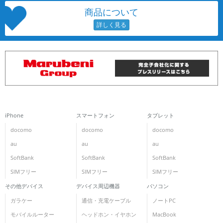
商品について
iPhone
スマートフォン
タブレット
docomo
docomo
docomo
au
au
au
SoftBank
SoftBank
SoftBank
SIMフリー
SIMフリー
SIMフリー
その他デバイス
デバイス周辺機器
パソコン
ガラケー
通信・充電ケーブル
ノートPC
モバイルルーター
ヘッドホン・イヤホン
MacBook