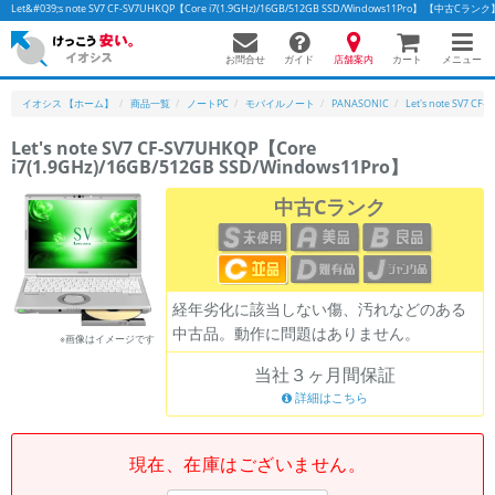
Let&#039;s note SV7 CF-SV7UHKQP【Core i7(1.9GHz)/16GB/512GB SSD/Windows11Pro】 
お問合せ
店舗案内
メニュー
ガイド
カート
イオシス 【ホーム】
商品一覧
ノートPC
モバイルノート
PANASONIC
Let's note SV7 CF
Let's note SV7 CF-SV7UHKQP【Core
i7(1.9GHz)/16GB/512GB SSD/Windows11Pro】
中古Cランク
経年劣化に該当しない傷、汚れなどのある
中古品。動作に問題はありません。
※画像はイメージです
当社３ヶ月間保証
詳細はこちら
現在、在庫はございません。