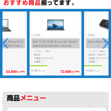
512GB
256GB
259JP【Ryzen7(1.8
Dell 15 DC15250【Core i5(1.3GHz)/1
Steam Deck 256G
GB SSD/Win11Hom
6GB/512GB SSD/Win11Home】
メーカー：DELL
メーカー：Valve
発売日：
発売日：2022/12
付属品: ACアダプタ
付属品: ACアダプター
在庫数：1
在庫数：1
中古Bランク
中古Bランク
53,800
72,800
(税込)
(税込)
円
円