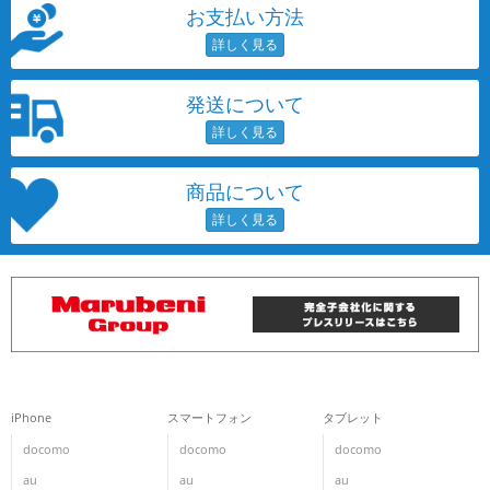
お支払い方法
発送について
商品について
iPhone
スマートフォン
タブレット
docomo
docomo
docomo
au
au
au