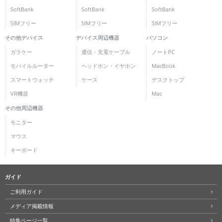
SoftBank
SoftBank
SoftBank
SIMフリー
SIMフリー
SIMフリー
その他デバイス
デバイス周辺機器
パソコン
ガラケー
通信・充電ケーブル
ノートPC
モバイルルーター
ヘッドホン・イヤホン
MacBook
スマートウォッチ
ケース
デスクトップ
VR機器
Mac
その他周辺機器
モニター
マウス
キーボード
ガイド
ご利用ガイド
メディア掲載情報
特集ページ一覧