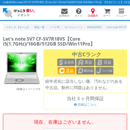
Let&#039;s note SV7 CF-SV7R18VS【Core i5(1.7GHz)/16GB/512GB SSD/Win11Pro】 【中古Cラ
お問合せ
店舗案内
メニュー
ガイド
カート
イオシス 【ホーム】
商品一覧
ノートPC
モバイルノート
PANASONIC
Let's note SV7 CF-
Let's note SV7 CF-SV7R18VS【Core
i5(1.7GHz)/16GB/512GB SSD/Win11Pro】
中古Cランク
経年劣化に該当しない傷、汚れなどのある
中古品。動作に問題はありません。
※画像はイメージです
当社３ヶ月間保証
詳細はこちら
現在、在庫はございません。