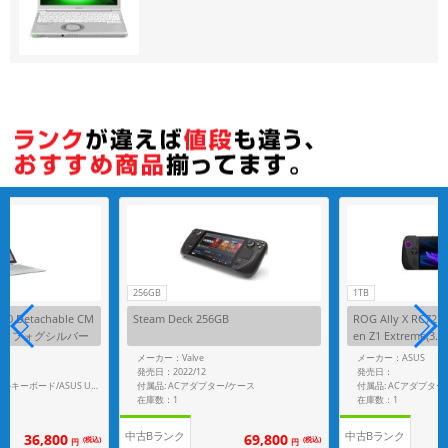
256GB
1TB
30 Detachable CM
Steam Deck 256GB
ROG Ally X RC72
0171 フォグシルバー
en Z1 Extreme(3.3
GHz)/8GB/64GB eM
SD/Win11Home】
メーカー：Valve
メーカー：ASUS
】【docomo版 SIM
発売日：2022/12
発売日：
付属品: ACアダプター/ケース
付属品: ACアダプター
付属品: デタッチャブルキーボード/ASUS USI Pen/スタンドカバー
在庫数：1
在庫数：1
中古Bランク
中古Bランク
36,800
69,800
(税込)
(税込)
円
円