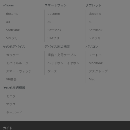
iPhone
スマートフォン
タブレット
docomo
docomo
docomo
au
au
au
SoftBank
SoftBank
SoftBank
SIMフリー
SIMフリー
SIMフリー
その他デバイス
デバイス周辺機器
パソコン
ガラケー
通信・充電ケーブル
ノートPC
モバイルルーター
ヘッドホン・イヤホン
MacBook
スマートウォッチ
ケース
デスクトップ
VR機器
Mac
その他周辺機器
モニター
マウス
キーボード
ガイド