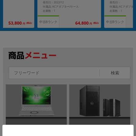
発売日：2022/12
発売日：
付属品: ACアダプター/ケース
付属品: ACアダプタ
在庫数：1
在庫数：1
中古Bランク
中古Bランク
53,800
64,800
(税込)
(税込)
円
円
検索
ノートパソコン
デスクトップPC