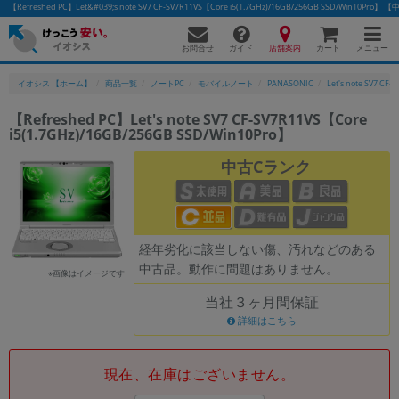
【Refreshed PC】Let&#039;s note SV7 CF-SV7R11VS【Core i5(1.7GHz)/16GB/256GB SSD/W
お問合せ
店舗案内
メニュー
ガイド
カート
イオシス 【ホーム】
商品一覧
ノートPC
モバイルノート
PANASONIC
Let's note SV7 CF-
【Refreshed PC】Let's note SV7 CF-SV7R11VS【Core
i5(1.7GHz)/16GB/256GB SSD/Win10Pro】
中古Cランク
経年劣化に該当しない傷、汚れなどのある
中古品。動作に問題はありません。
※画像はイメージです
当社３ヶ月間保証
詳細はこちら
現在、在庫はございません。