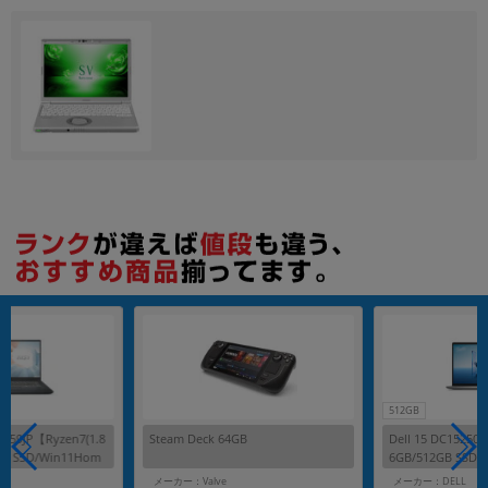
512GB
259JP【Ryzen7(1.8
Steam Deck 64GB
Dell 15 DC15250【C
GB SSD/Win11Hom
6GB/512GB SSD/
メーカー：Valve
メーカー：DELL