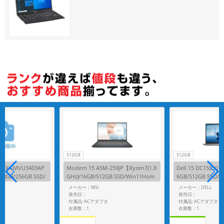
512GB
512GB
1/FX FMVU3403AP
Modern 15 A5M-259JP【Ryzen7(1.8
Dell 15 DC15250【C
)/8GB/256GB SSD/
GHz)/16GB/512GB SSD/Win11Hom
6GB/512GB SSD/
e】
メーカー：MSI
メーカー：DELL
発売日：
発売日：
付属品: ACアダプタ
付属品: ACアダプタ
在庫数：1
在庫数：1