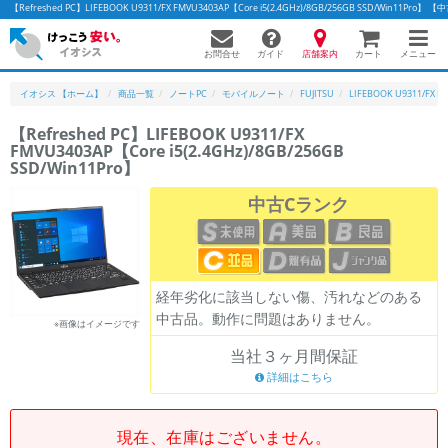
【Refreshed PC】LIFEBOOK U9311/FX FMVU3403AP【Core i5(2.4GHz)/8GB/256GB SSD/Wi
お問合せ
店舗案内
メニュー
ガイド
カート
イオシス 【ホーム】
商品一覧
ノートPC
モバイルノート
FUJITSU
LIFEBOOK U9311/FX F
【Refreshed PC】LIFEBOOK U9311/FX
FMVU3403AP【Core i5(2.4GHz)/8GB/256GB
SSD/Win11Pro】
中古Cランク
経年劣化に該当しない傷、汚れなどのある
中古品。動作に問題はありません。
※画像はイメージです
当社３ヶ月間保証
詳細はこちら
現在、在庫はございません。