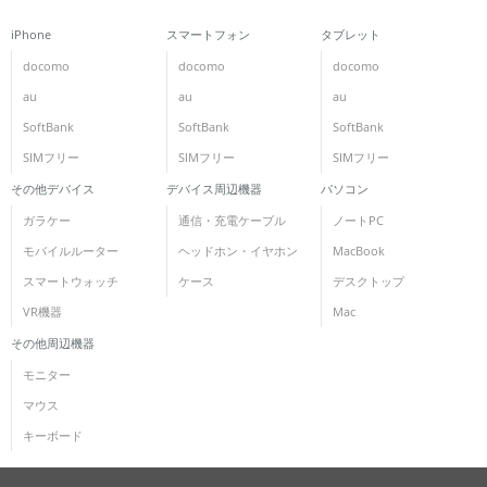
iPhone
スマートフォン
タブレット
docomo
docomo
docomo
au
au
au
SoftBank
SoftBank
SoftBank
SIMフリー
SIMフリー
SIMフリー
その他デバイス
デバイス周辺機器
パソコン
ガラケー
通信・充電ケーブル
ノートPC
モバイルルーター
ヘッドホン・イヤホン
MacBook
スマートウォッチ
ケース
デスクトップ
VR機器
Mac
その他周辺機器
モニター
マウス
キーボード