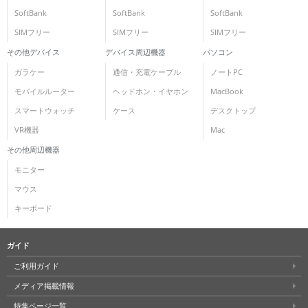
SoftBank
SoftBank
SoftBank
SIMフリー
SIMフリー
SIMフリー
その他デバイス
デバイス周辺機器
パソコン
ガラケー
通信・充電ケーブル
ノートPC
モバイルルーター
ヘッドホン・イヤホン
MacBook
スマートウォッチ
ケース
デスクトップ
VR機器
Mac
その他周辺機器
モニター
マウス
キーボード
ガイド
ご利用ガイド
メディア掲載情報
特集ページ一覧