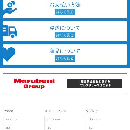
お支払い方法
発送について
商品について
iPhone
スマートフォン
タブレット
docomo
docomo
docomo
au
au
au