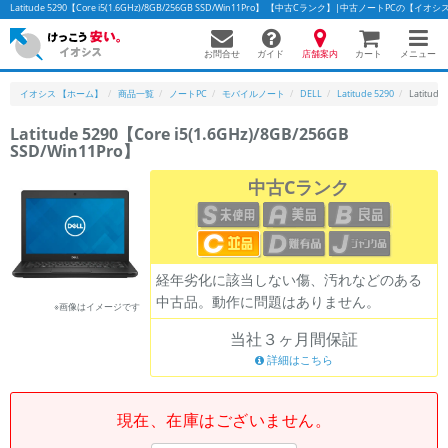
Latitude 5290【Core i5(1.6GHz)/8GB/256GB SSD/Win11Pro】 【中古Cランク】|中古ノートPCの【イオシ
お問合せ
店舗案内
メニュー
ガイド
カート
イオシス 【ホーム】
商品一覧
ノートPC
モバイルノート
DELL
Latitude 5290
Latitud
Latitude 5290【Core i5(1.6GHz)/8GB/256GB
SSD/Win11Pro】
中古Cランク
経年劣化に該当しない傷、汚れなどのある
中古品。動作に問題はありません。
※画像はイメージです
当社３ヶ月間保証
詳細はこちら
現在、在庫はございません。