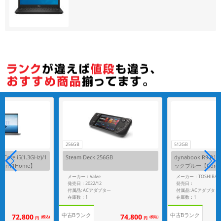
256GB
512GB
【Core i5(1.3GHz)/1
Steam Deck 256GB
dynabook R9 P
/Win11Home】
ックブルー【Core i7(
512GB SSD/Win1
メーカー：Valve
メーカー：TOSHIBA
発売日：2022/12
発売日：
付属品: ACアダプター
付属品: ACアダプタ
在庫数：1
在庫数：1
中古Bランク
中古Bランク
72,800
74,800
(税込)
(税込)
円
円