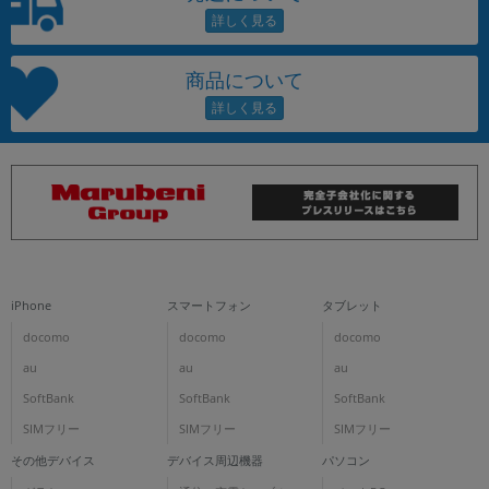
商品について
iPhone
スマートフォン
タブレット
docomo
docomo
docomo
au
au
au
SoftBank
SoftBank
SoftBank
SIMフリー
SIMフリー
SIMフリー
その他デバイス
デバイス周辺機器
パソコン