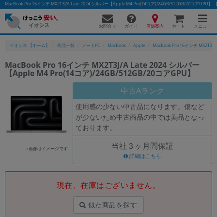
MacBook Pro 16インチ MX2T3J/A Late 2024 シルバー【Apple M4 Pro(14コア)/24GB/512GB/2
お問合せ
店舗案内
メニュー
ガイド
カート
イオシス 【ホーム】
商品一覧
ノートPC
MacBook
Apple
MacBook Pro 16インチ MX2T3J/A 
MacBook Pro 16インチ MX2T3J/A Late 2024 シルバー
【Apple M4 Pro(14コア)/24GB/512GB/20コアGPU】
中古Aランク
使用感の少ない中古品になります。傷など
が少ないため中古商品の中では美品となっ
ております。
当社３ヶ月間保証
※画像はイメージです
詳細はこちら
現在、在庫はございません。
似た商品を探す