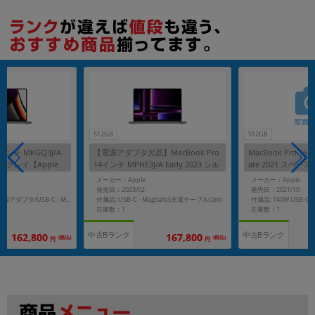
512GB
512GB
14インチ MKGQ3J/A
【電源アダプタ欠品】MacBook Pro
MacBook Pro 16
ペースグレイ【Apple
14インチ MPHE3J/A Early 2023 シル
ate 2021 スペー
16GB/1TB SSD】
バー【Apple M2 Pro(10コア)/16GB/
1 Pro(10コア)/32G
メーカー：Apple
メーカー：Apple
512GB SSD】
発売日：2023/02
発売日：2021/10
付属品: USB-C - MagSafe3充電ケーブル(2m)
付属品: 96W USB-C電源アダプタ/USB-C - MagSafe3充電ケーブル
在庫数：1
在庫数：1
中古Bランク
中古Bランク
162,800
167,800
(税込)
(税込)
円
円