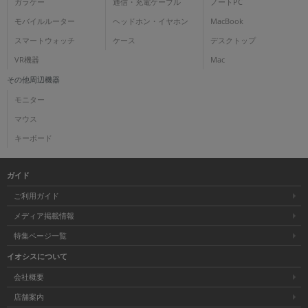
ガラケー
通信・充電ケーブル
ノートPC
モバイルルーター
ヘッドホン・イヤホン
MacBook
スマートウォッチ
ケース
デスクトップ
VR機器
Mac
その他周辺機器
モニター
マウス
キーボード
ガイド
ご利用ガイド
メディア掲載情報
特集ページ一覧
イオシスについて
会社概要
店舗案内