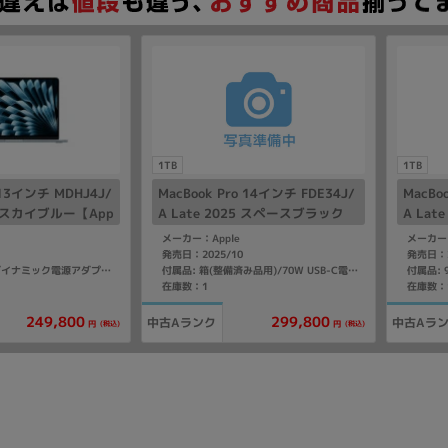
1TB
1TB
r 13インチ MDHJ4J/
MacBook Pro 14インチ FDE34J/
MacBo
026 スカイブルー【App
A Late 2025 スペースブラック
A La
1TB SSD】
【Apple M5(10コア)/24GB/1T
【Appl
メーカー：Apple
メーカー：
B/10コアGPU】
1TB/
発売日：2025/10
発売日：2
付属品: 箱/40Wダイナミック電源アダプタ(最大60W対応)/USB-C - MagSafe3ケーブル(2m)/マニュアル
付属品: 箱(整備済み品用)/70W USB-C電源アダプタ/USB-C - MagSafe3ケーブル(2m)/マニュアル
在庫数：1
在庫数：
249,800
299,800
中古Aランク
中古Aラ
(税込)
(税込)
円
円