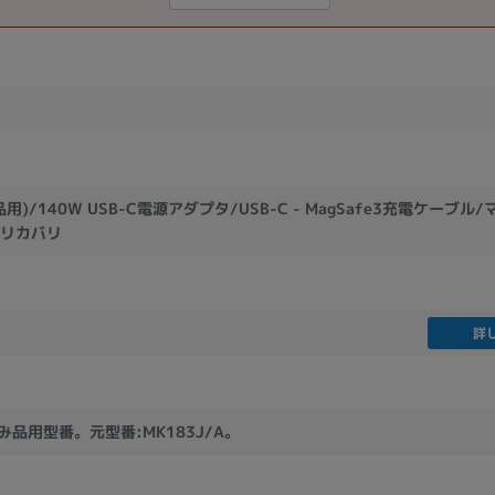
用)/140W USB-C電源アダプタ/USB-C - MagSafe3充電ケーブル
リカバリ
詳
済み品用型番。元型番:MK183J/A。