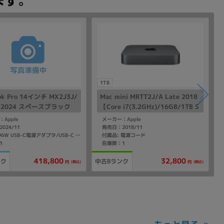
1TB
ok Pro 14インチ MX2J3J/
Mac mini MRTT2J/A Late 2018
te 2024 スペースブラック
【Core i7(3.2GHz)/16GB/1TB S
e M4 Pro(14コア)/48GB/
SD】
Apple
メーカー：Apple
20コアGPU】
024/11
発売日：2018/11
付属品: 電源コード
付属品: 96W USB-C電源アダプタ/USB-C - MagSafe3ケーブル(2m)
1
在庫数：1
418,800
32,800
ンク
中古Bランク
(税込)
(税込)
円
円