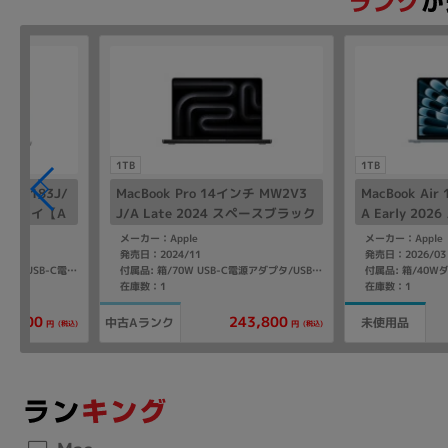
1TB
1TB
チ FK183J/
MacBook Pro 14インチ MW2V3
MacBook Ai
ペースグレイ【A
J/A Late 2024 スペースブラック
A Early 2
)/16GB/512
【Apple M4(10コア)/16GB/1T
le M5/16GB/
メーカー：Apple
メーカー：Apple
B/10コアGPU】
発売日：2024/11
発売日：2026/03
付属品: 箱(整備済み品用)/140W USB-C電源アダプタ/USB-C - MagSafe3充電ケーブル/マニュアル/インターネットリカバリ
付属品: 箱/70W USB-C電源アダプタ/USB-C - MagSafe3ケーブル(2m)/マニュアル
在庫数：1
在庫数：1
49,800
243,800
中古Aランク
未使用品
(税込)
(税込)
円
円