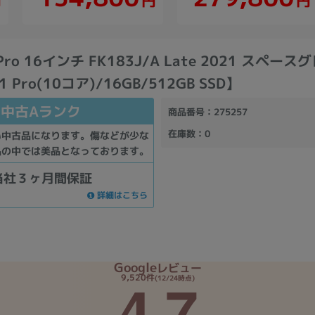
円
円
円
 Pro 16インチ FK183J/A Late 2021 スペース
1 Pro(10コア)/16GB/512GB SSD】
中古Aランク
商品番号
：275257
在庫数
：0
い中古品になります。傷などが少な
品の中では美品となっております。
当社３ヶ月間保証
詳細はこちら
Google
レビュー
4.7
9,520件
(12/24時点)