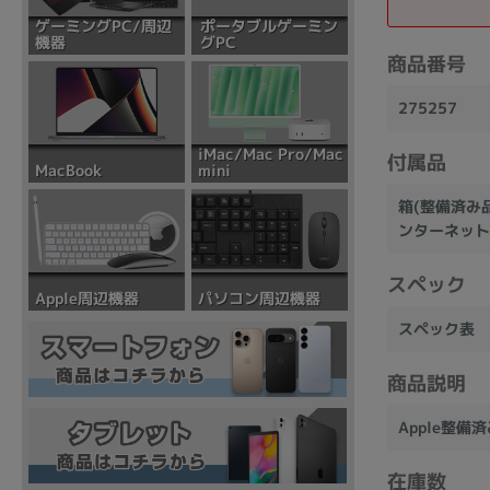
ポータブルゲーミン
ゲーミングPC/周辺
グPC
機器
商品番号
275257
iMac/Mac Pro/Mac
付属品
mini
MacBook
箱(整備済み品
ンターネット
スペック
パソコン周辺機器
Apple周辺機器
スペック表
商品説明
Apple整備
在庫数