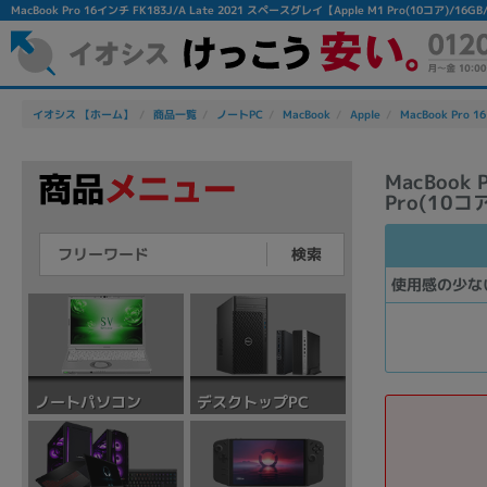
MacBook Pro 16インチ FK183J/A Late 2021 スペースグレイ【Apple M1 Pro(10コア
イオシス 【ホーム】
商品一覧
ノートPC
MacBook
Apple
MacBook Pro 1
MacBook
Pro(10コア
検索
使用感の少な
デスクトップPC
ノートパソコン