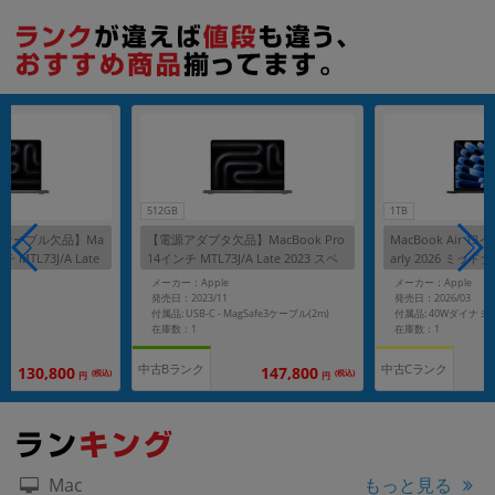
512GB
1TB
ケーブル欠品】Ma
【電源アダプタ欠品】MacBook Pro
MacBook Air 13
チ MTL73J/A Late
14インチ MTL73J/A Late 2023 スペ
arly 2026 ミッド
イ【Apple M3(8
ースグレイ【Apple M3(8コア)/8GB/
24GB/1TB SSD】
メーカー：Apple
メーカー：Apple
B SSD】
512GB SSD】
発売日：2023/11
発売日：2026/03
付属品: USB-C - MagSafe3ケーブル(2m)
在庫数：1
在庫数：1
中古Bランク
中古Cランク
130,800
147,800
(税込)
(税込)
円
円
もっと見る
Mac