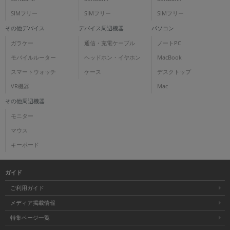
SIMフリー
SIMフリー
SIMフリー
その他デバイス
デバイス周辺機器
パソコン
ガラケー
通信・充電ケーブル
ノートPC
モバイルルーター
ヘッドホン・イヤホン
MacBook
スマートウォッチ
ケース
デスクトップ
VR機器
Mac
その他周辺機器
モニター
マウス
キーボード
ガイド
ご利用ガイド
メディア掲載情報
特集ページ一覧