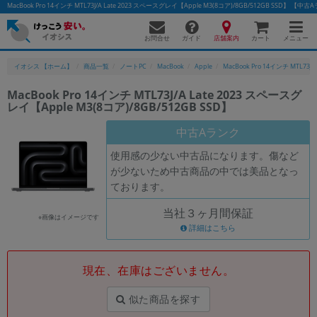
MacBook Pro 14インチ MTL73J/A Late 2023 スペースグレイ【Apple M3(8コア)/8GB/512GB SS
お問合せ
店舗案内
メニュー
ガイド
カート
イオシス 【ホーム】
商品一覧
ノートPC
MacBook
Apple
MacBook Pro 14インチ MTL73J/A 
MacBook Pro 14インチ MTL73J/A Late 2023 スペースグ
レイ【Apple M3(8コア)/8GB/512GB SSD】
中古Aランク
使用感の少ない中古品になります。傷など
が少ないため中古商品の中では美品となっ
ております。
当社３ヶ月間保証
※画像はイメージです
詳細はこちら
現在、在庫はございません。
似た商品を探す