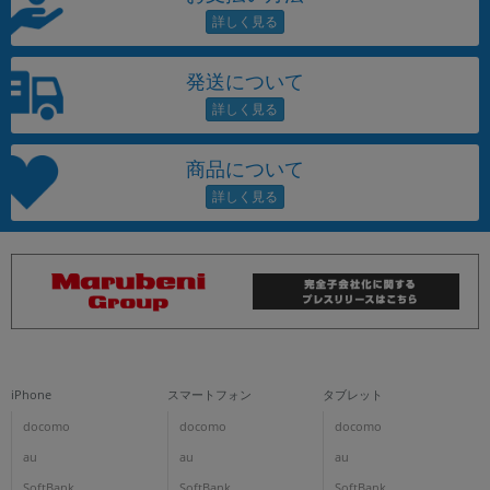
発送について
商品について
iPhone
スマートフォン
タブレット
docomo
docomo
docomo
au
au
au
SoftBank
SoftBank
SoftBank