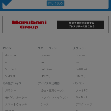
iPhone
スマートフォン
タブレット
docomo
docomo
docomo
au
au
au
SoftBank
SoftBank
SoftBank
SIMフリー
SIMフリー
SIMフリー
その他デバイス
デバイス周辺機器
パソコン
ガラケー
通信・充電ケーブル
ノートPC
モバイルルーター
ヘッドホン・イヤホン
MacBook
スマートウォッチ
ケース
デスクトップ