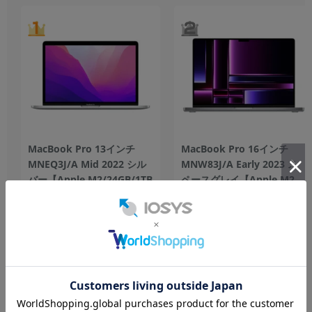
MacBook Pro 13インチ
MacBook Pro 16インチ
MNEQ3J/A Mid 2022 シル
MNW83J/A Early 2023 ス
バー【Apple M2/24GB/1TB
ペースグレイ【Apple M2
SSD】
Pro(12コア)/16GB/512GB
SSD】
1TB
中古Bランク
512GB
中古Aランク
173,800
208,800
円
円