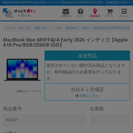
MacBook Neo MHFF4J/A Early 2026 インディゴ【Apple A18 Pro/8GB/256GB SSD】 【未使用品】|
お問合せ
店舗案内
メニュー
ガイド
カート
イオシス 【ホーム】
商品一覧
ノートPC
MacBook
Apple
MacBook Neo MHFF4J/A Early 2
MacBook Neo MHFF4J/A Early 2026 インディゴ【Apple
A18 Pro/8GB/256GB SSD】
未使用品
使用されていない開封済み商品となります
が、動作確認のため通電を行っておりま
す。
当社６ヶ月保証
※画像はイメージです
詳細はこちら
商品番号
在庫数
400221
3