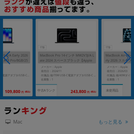
1TB
1TB
FF4J/A Early 2026
MacBook Pro 14インチ MW2V3J/A L
MacBook Air 13イ
A18 Pro/8GB/25
ate 2024 スペースブラック【Apple
rly 2026 スカイブ
M4(10コア)/16GB/1TB/10コアGPU】
6GB/1TB SSD】
メーカー：Apple
メーカー：Apple
発売日：2024/11
発売日：2026/03
付属品: 箱/20W USB-C電源アダプタ/USB-C充電ケーブル(1.5m)/マニュアル
付属品: 箱/70W USB-C電源アダプタ/USB-C - MagSafe3ケーブル(2m)/マニュアル
在庫数：1
在庫数：1
中古Aランク
未使用品
109,800
243,800
(税込)
(税込)
円
円
もっと見る
Mac