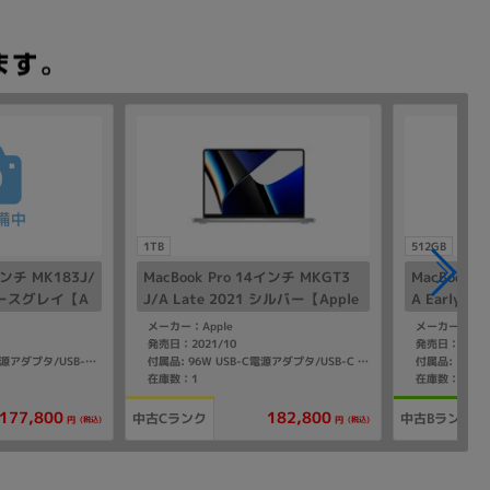
1TB
512GB
インチ MK183J/
MacBook Pro 14インチ MKGT3
MacBook 
スペースグレイ【A
J/A Late 2021 シルバー【Apple
A Early 
コア)/32GB/512
M1 Pro(10コア)/32GB/1TB SS
pple M2 P
メーカー：Apple
メーカー：App
D】
GB SSD】
発売日：2021/10
発売日：2023/
付属品: 140W USB-C電源アダプタ/USB-C - MagSafe3充電ケーブル
付属品: 96W USB-C電源アダプタ/USB-C - MagSafe3充電ケーブル
在庫数：1
在庫数：1
177,800
182,800
中古Cランク
中古Bランク
(税込)
(税込)
円
円