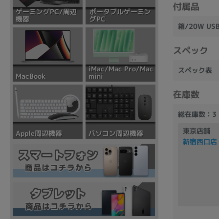
付属品
ポータブルゲーミン
ゲーミングPC/周辺
グPC
機器
箱/20W U
スペック
iMac/Mac Pro/Mac
スペック表
mini
MacBook
在庫数
総在庫数：3
東京店舗
パソコン周辺機器
Apple周辺機器
新宿西口店