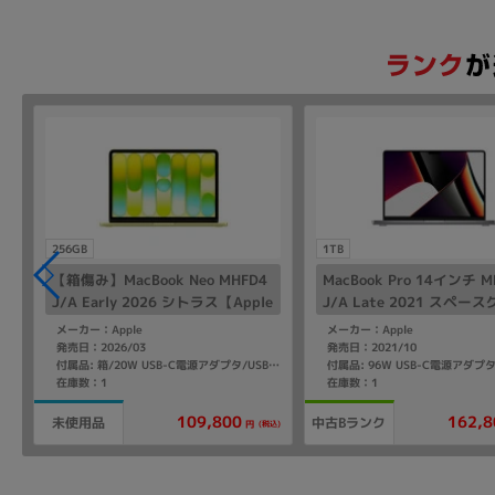
256GB
1TB
2
【箱傷み】MacBook Neo MHFD4
MacBook Pro 14インチ 
J/A Early 2026 シトラス【Apple
J/A Late 2021 スペー
A18 Pro/8GB/256GB SSD】
【Apple M1 Pro(10コア)
メーカー：Apple
メーカー：Apple
1TB SSD】
発売日：2026/03
発売日：2021/10
W USB-C電源アダプタ/USB-C充電ケーブル(1.5m)/マニュアル
付属品: 箱/20W USB-C電源アダプタ/USB-C充電ケーブル(1.5m)/マニュアル
在庫数：1
在庫数：1
109,800
162,8
中古Bランク
未使用品
込)
(税込)
円