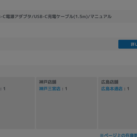
SB-C電源アダプタ/USB-C充電ケーブル(1.5m)/マニュアル
詳
神戸店舗
広島店舗
: 1
神戸三宮店
: 1
広島本通店
: 1
※ページ上の在庫