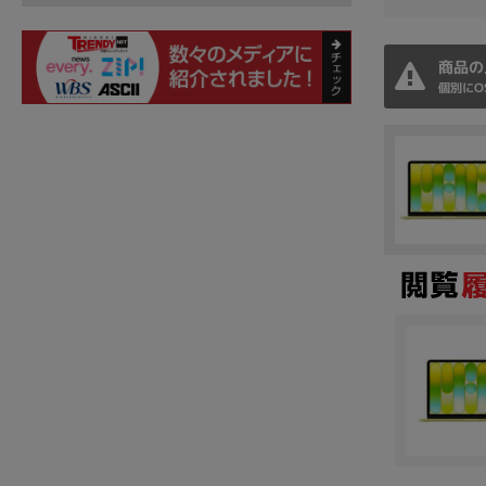
商品の
個別にO