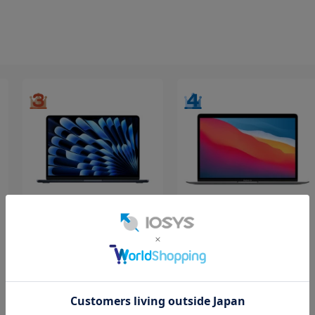
MacBook Air 13インチ
MacBook Air 13インチ
MDHG4J/A Early 2026 ミ
MGN63J/A Late 2020 ス
ッドナイト【Apple
ペースグレイ【Apple
M5/24GB/1TB SSD】
M1/8GB/256GB SSD】
1TB
中古Cランク
256GB
中古Bランク