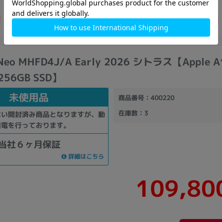
254,800
72,800
円
円
円
Neo MHFD4J/A Early 2026 シトラス【Apple A
256GB SSD】
未使用品
商品番号
：400220
在庫数
：3
ない開封済み商品となりますが、動
通電を行っております。
当社６ヶ月保証
詳細はこちら
109,80