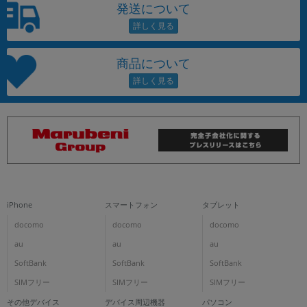
発送について
商品について
iPhone
スマートフォン
タブレット
docomo
docomo
docomo
au
au
au
SoftBank
SoftBank
SoftBank
SIMフリー
SIMフリー
SIMフリー
その他デバイス
デバイス周辺機器
パソコン