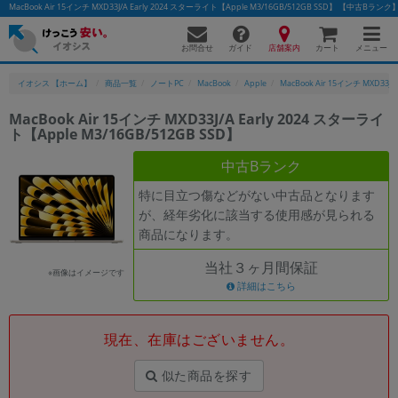
MacBook Air 15インチ MXD33J/A Early 2024 スターライト【Apple M3/16GB/512GB SSD】 【中
お問合せ
店舗案内
メニュー
ガイド
カート
イオシス 【ホーム】
商品一覧
ノートPC
MacBook
Apple
MacBook Air 15インチ MXD33J/A 
MacBook Air 15インチ MXD33J/A Early 2024 スターライ
ト【Apple M3/16GB/512GB SSD】
中古Bランク
特に目立つ傷などがない中古品となります
が、経年劣化に該当する使用感が見られる
商品になります。
当社３ヶ月間保証
※画像はイメージです
詳細はこちら
現在、在庫はございません。
似た商品を探す