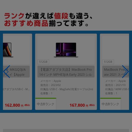
512GB
512GB
14インチ MKGQ3J/A
【電源アダプタ欠品】MacBook Pro
MacBook Pro 16
ペースグレイ【Apple
14インチ MPHE3J/A Early 2023 シル
ate 2021 スペー
16GB/1TB SSD】
バー【Apple M2 Pro(10コア)/16GB/
1 Pro(10コア)/32G
メーカー：Apple
メーカー：Apple
512GB SSD】
発売日：2023/02
発売日：2021/10
付属品: USB-C - MagSafe3充電ケーブル(2m)
付属品: 96W USB-C電源アダプタ/USB-C - MagSafe3充電ケーブル
在庫数：1
在庫数：1
中古Bランク
中古Bランク
162,800
167,800
(税込)
(税込)
円
円