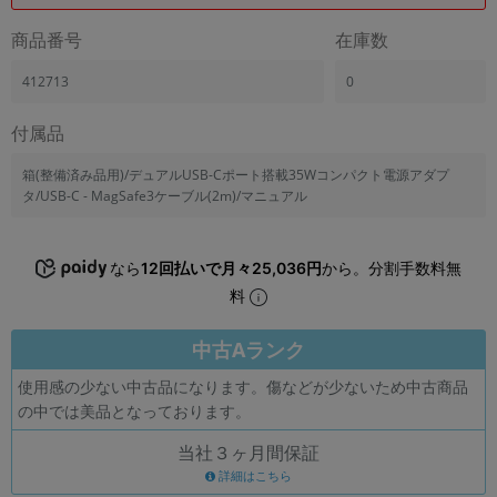
商品番号
在庫数
412713
0
付属品
箱(整備済み品用)/デュアルUSB-Cポート搭載35Wコンパクト電源アダプ
タ/USB-C - MagSafe3ケーブル(2m)/マニュアル
なら
12回払いで月々25,036円
から。分割手数料無
料
中古Aランク
使用感の少ない中古品になります。傷などが少ないため中古商品
の中では美品となっております。
当社３ヶ月間保証
詳細はこちら