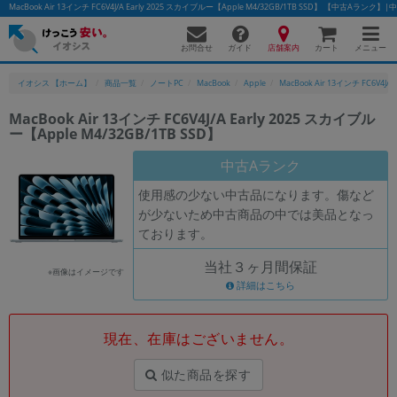
MacBook Air 13インチ FC6V4J/A Early 2025 スカイブルー【Apple M4/32GB/1TB SSD】 【中古A
お問合せ
店舗案内
メニュー
ガイド
カート
イオシス 【ホーム】
商品一覧
ノートPC
MacBook
Apple
MacBook Air 13インチ FC6V4J/A E
MacBook Air 13インチ FC6V4J/A Early 2025 スカイブル
ー【Apple M4/32GB/1TB SSD】
中古Aランク
使用感の少ない中古品になります。傷など
が少ないため中古商品の中では美品となっ
ております。
当社３ヶ月間保証
※画像はイメージです
詳細はこちら
現在、在庫はございません。
似た商品を探す