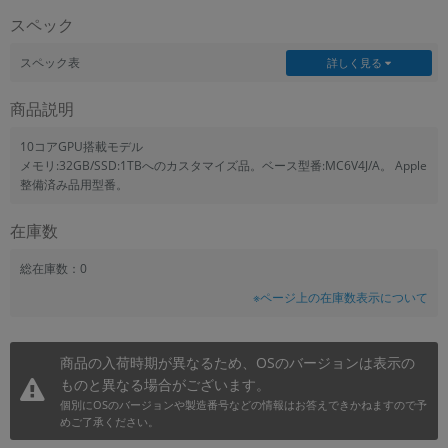
スペック
スペック表
詳しく見る
商品説明
10コアGPU搭載モデル
メモリ:32GB/SSD:1TBへのカスタマイズ品。ベース型番:MC6V4J/A。 Apple
整備済み品用型番。
在庫数
総在庫数：0
※ページ上の在庫数表示について
商品の入荷時期が異なるため、OSのバージョンは表示の
ものと異なる場合がございます。
個別にOSのバージョンや製造番号などの情報はお答えできかねますので予
めご了承ください。