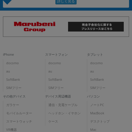
iPhone
スマートフォン
タブレット
docomo
docomo
docomo
au
au
au
SoftBank
SoftBank
SoftBank
SIMフリー
SIMフリー
SIMフリー
その他デバイス
デバイス周辺機器
パソコン
ガラケー
通信・充電ケーブル
ノートPC
モバイルルーター
ヘッドホン・イヤホン
MacBook
スマートウォッチ
ケース
デスクトップ
VR機器
Mac