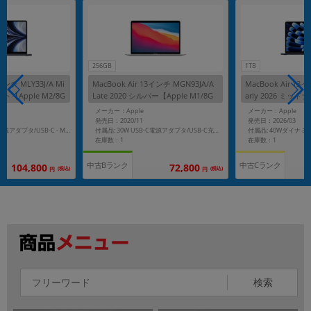
256GB
1TB
インチ MLY33J/A Mi
MacBook Air 13インチ MGN93JA/A
MacBook Air 13
ト【Apple M2/8G
Late 2020 シルバー【Apple M1/8G
arly 2026 ミッド
B/256GB SSD】
24GB/1TB SSD】
メーカー：Apple
メーカー：Apple
発売日：2020/11
発売日：2026/03
付属品: 30W USB-C電源アダプタ/USB-C充電ケーブル
付属品: 30W USB-C電源アダプタ/USB-C - MagSafe3ケーブル/インターネットリカバリ
在庫数：1
在庫数：1
中古Bランク
中古Cランク
104,800
72,800
(税込)
(税込)
円
円
検索