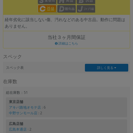
各項目のチェックボックスは「or検索」となります。
ただし機能別のみ「and検索」となります。
経年劣化に該当しない傷、汚れなどのある中古品。動作に問題は
ありません。
当社３ヶ月間保証
詳細はこちら
スペック
スペック表
詳しく見る
在庫数
総在庫数：51
東京店舗
アキバ路地オモテ店
: 6
中野サンモール店
: 2
広島店舗
広島本通店
: 2