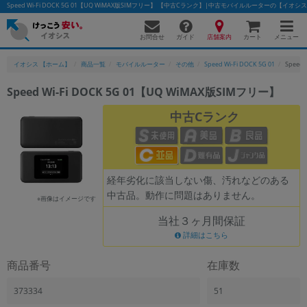
Speed Wi-Fi DOCK 5G 01【UQ WiMAX版SIMフリー】 【中古Cランク】|中古モバイルルーターの【イオシ
お問合せ
店舗案内
メニュー
ガイド
カート
イオシス 【ホーム】
商品一覧
モバイルルーター
その他
Speed Wi-Fi DOCK 5G 01
Speed
Speed Wi-Fi DOCK 5G 01【UQ WiMAX版SIMフリー】
かんたんパソコン検索に切り替える
中古Cランク
フリーワード
経年劣化に該当しない傷、汚れなどのある
除外ワード
中古品。動作に問題はありません。
※画像はイメージです
人気の検索ワード：
Let's note
EliteBook
MacBook
当社３ヶ月間保証
カテゴリー
詳細はこちら
商品ジャンルの絞り込み
「スマートフォン」「タブレット」など
商品番号
在庫数
シリーズ
373334
51
商品シリーズ名・ブランド名の絞り込み。