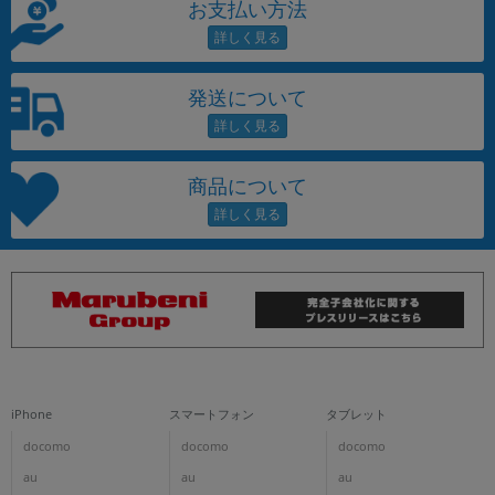
お支払い方法
発送について
商品について
iPhone
スマートフォン
タブレット
docomo
docomo
docomo
au
au
au