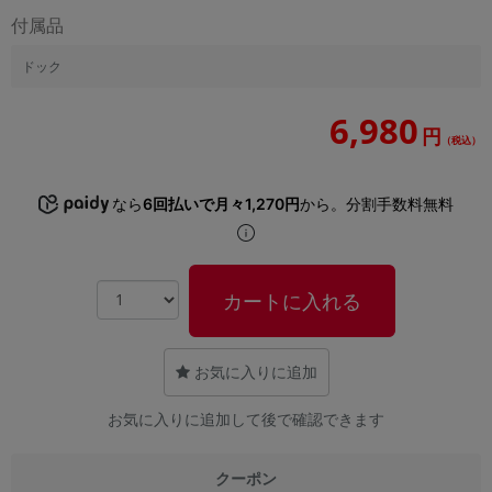
「iPhone」「Xperia」「Galaxy」など
付属品
メーカー
ドック
製造、販売メーカーの絞り込み
「Apple」「SONY」「SHARP」など
6,980
機能・特徴
円
（税込）
商品の搭載機能による絞り込み
「5G対応」「防水」「ワンセグ」など
なら
6回払いで月々1,270円
から。分割手数料無料
ドライブ
ドライブの絞り込み
ランク
商品状態の絞り込み
カートに入れる
「新品」「未使用」「中古」など
CPU
お気に入りに追加
CPUの絞り込み
OS
お気に入りに追加して後で確認できます
OSの絞り込み
クーポン
メモリ