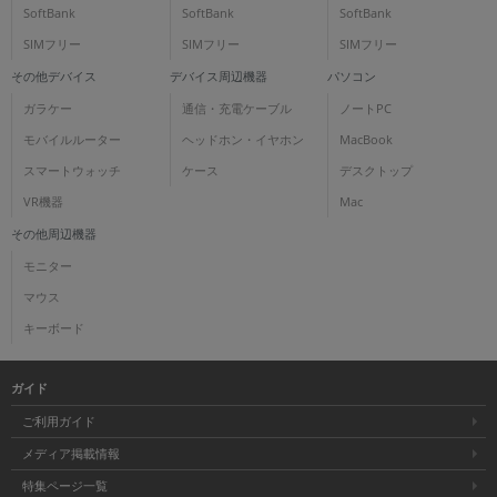
SoftBank
SoftBank
SoftBank
SIMフリー
SIMフリー
SIMフリー
その他デバイス
デバイス周辺機器
パソコン
ガラケー
通信・充電ケーブル
ノートPC
モバイルルーター
ヘッドホン・イヤホン
MacBook
スマートウォッチ
ケース
デスクトップ
VR機器
Mac
その他周辺機器
モニター
マウス
キーボード
ガイド
ご利用ガイド
メディア掲載情報
特集ページ一覧