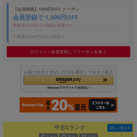
~
【会員特典】1000円OFF クーポン
会員登録で 1,000円OFF
容量
単価10,000円以上の商品が必要です
~
単価10,000円以上の商品で
モニタサイズ
ログイン / 会員登録してクーポンを使う
~
お届け住所と支払い方法を選択して今すぐ購入
価格
円 ～
円
発売日
月 から
年
中古Cランク
詳しく見る
月 まで
年