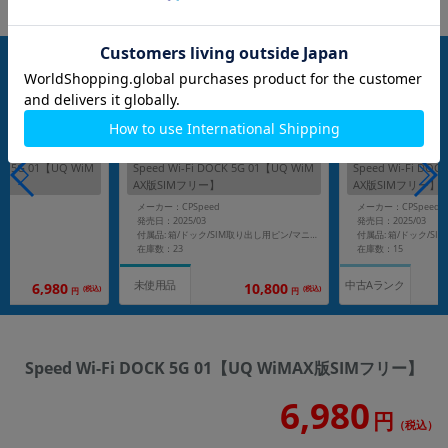
nanoSIM
nanoSIM
OCK 5G 01【UQ WiM
Speed Wi-Fi DOCK 5G 01【UQ WiM
Speed Wi-Fi DOC
AX版SIMフリー】
AX版SIMフリー】
d
メーカー：CPSpeed
メーカー：CPSpeed
発売日：2025/03
発売日：2025/03
付属品: 箱/ドック/SIM取り出し用ピン/マニュアル
在庫数：23
在庫数：15
未使用品
中古Aランク
6,980
10,800
(税込)
(税込)
円
円
Speed Wi-Fi DOCK 5G 01【UQ WiMAX版SIMフリー】
6,980
円
（税込）