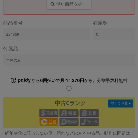
「iPhone」「Xperia」「Galaxy」など
似た商品を探す
メーカー
製造、販売メーカーの絞り込み
商品番号
在庫数
「Apple」「SONY」「SHARP」など
234969
0
機能・特徴
商品の搭載機能による絞り込み
「5G対応」「防水」「ワンセグ」など
付属品
ドライブ
本体のみ
ドライブの絞り込み
ランク
なら
6回払いで月々1,270円
から。分割手数料無料
商品状態の絞り込み
「新品」「未使用」「中古」など
CPU
中古Cランク
詳しく見る
CPUの絞り込み
OS
OSの絞り込み
経年劣化に該当しない傷、汚れなどのある中古品。動作に問題は
メモリ