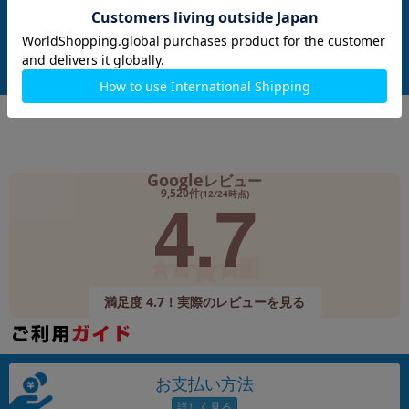
発売日：2021/04
発売日：2023/02
り出し用ピン/マニュアル
付属品: 本体のみ
付属品: 電池パック
在庫数：1
在庫数：1
中古Bランク
中古Aランク
8,980
8,980
(税込)
(税込)
円
円
Google
レビュー
4.7
9,520件
(12/24時点)
満足度 4.7！実際のレビューを見る
お支払い方法