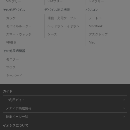
SIMフリー
SIMフリー
SIMフリー
その他デバイス
デバイス周辺機器
パソコン
ガラケー
通信・充電ケーブル
ノートPC
モバイルルーター
ヘッドホン・イヤホン
MacBook
スマートウォッチ
ケース
デスクトップ
VR機器
Mac
その他周辺機器
モニター
マウス
キーボード
ガイド
ご利用ガイド
メディア掲載情報
特集ページ一覧
イオシスについて