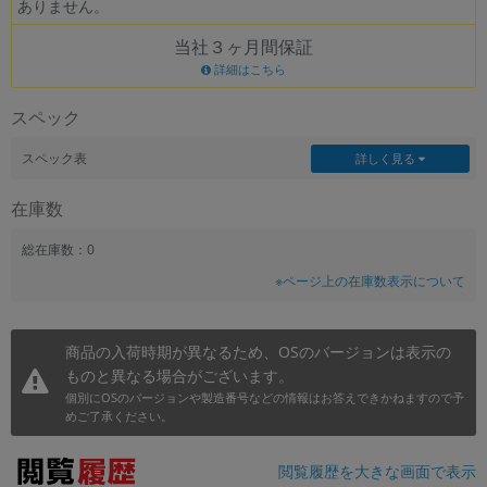
ありません。
~
当社３ヶ月間保証
詳細はこちら
容量
~
スペック
スペック表
詳しく見る
モニタサイズ
在庫数
~
総在庫数：0
価格
※ページ上の在庫数表示について
円 ～
円
商品の入荷時期が異なるため、OSのバージョンは表示の
ものと異なる場合がございます。
発売日
個別にOSのバージョンや製造番号などの情報はお答えできかねますので予
めご了承ください。
月 から
年
閲覧履歴を大きな画面で表示
月 まで
年