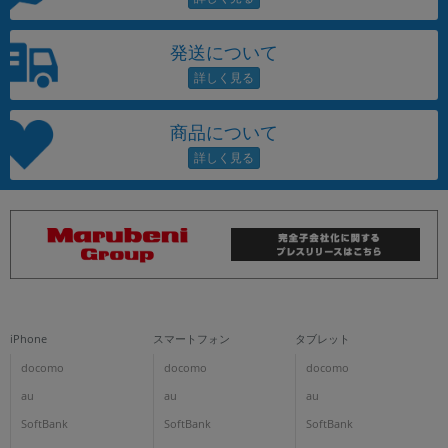
発送について
商品について
iPhone
スマートフォン
タブレット
docomo
docomo
docomo
au
au
au
SoftBank
SoftBank
SoftBank