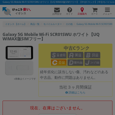
Galaxy 5G Mobile Wi-Fi SCR01SWU ホワイト【UQ WiMAX版SIMフリー】 【中古Cランク】|中古モ
お問合せ
店舗案内
メニュー
ガイド
カート
イオシス 【ホーム】
商品一覧
モバイルルーター
その他
Galaxy 5G Mobile Wi-Fi SCR01SWU
Galaxy 5G Mobile Wi-Fi SCR01SWU ホワイト【UQ
WiMAX版SIMフリー】
かんたんパソコン検索に切り替える
中古Cランク
フリーワード
除外ワード
経年劣化に該当しない傷、汚れなどのある
中古品。動作に問題はありません。
人気の検索ワード：
Let's note
EliteBook
MacBook
※画像はイメージです
当社３ヶ月間保証
カテゴリー
詳細はこちら
商品ジャンルの絞り込み
「スマートフォン」「タブレット」など
シリーズ
現在、在庫はございません。
商品シリーズ名・ブランド名の絞り込み。