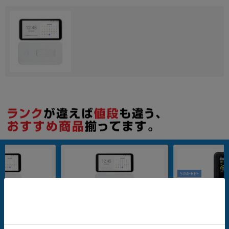
各項目のチェックボックスは「or検索」となります。
ただし機能別のみ「and検索」となります。
SIMFREE
nanoSIM
nanoSIM
e Wi-Fi SCR01SWU
Galaxy 5G Mobile Wi-Fi SCR01SWU
+F FS050W
MAX版SIMフリ
ホワイト【UQ WiMAX版SIMフリ
ー】
G
メーカー：SAMSUNG
メーカー：富士ソフト