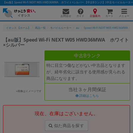
【au版】Speed Wi-Fi NEXT W05 HWD36MWA ホワイト×シルバー 【中古Bランク】|中古モバイルル
お問合せ
店舗案内
メニュー
ガイド
カート
イオシス 【ホーム】
商品一覧
モバイルルーター
au
Speed Wi-Fi NEXT W05 HWD36MWA
【au版】Speed Wi-Fi NEXT W05 HWD36MWA ホワイト
×シルバー
かんたんパソコン検索に切り替える
中古Bランク
特に目立つ傷などがない中古品となります
フリーワード
が、経年劣化に該当する使用感が見られる
商品になります。
除外ワード
当社３ヶ月間保証
人気の検索ワード：
Let's note
EliteBook
MacBook
※画像はイメージです
詳細はこちら
カテゴリー
商品ジャンルの絞り込み
「スマートフォン」「タブレット」など
現在、在庫はございません。
シリーズ
似た商品を探す
商品シリーズ名・ブランド名の絞り込み。