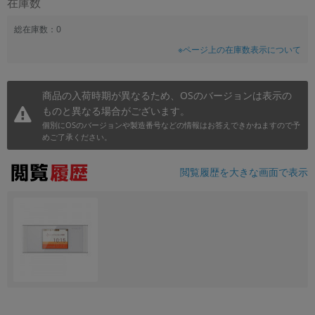
在庫数
~
総在庫数：0
※ページ上の在庫数表示について
容量
~
商品の入荷時期が異なるため、OSのバージョンは表示の
ものと異なる場合がございます。
モニタサイズ
個別にOSのバージョンや製造番号などの情報はお答えできかねますので予
~
めご了承ください。
価格
閲覧履歴を大きな画面で表示
円 ～
円
発売日
月 から
年
月 まで
年