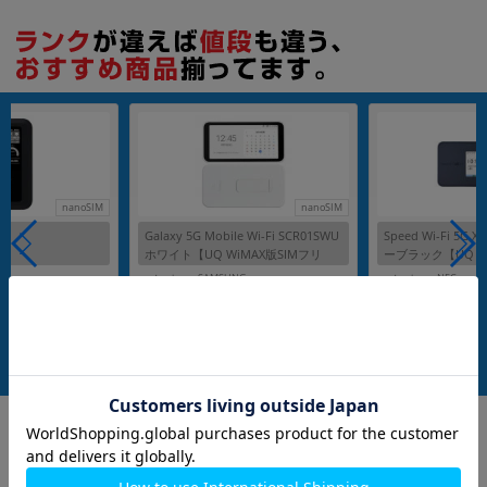
各項目のチェックボックスは「or検索」となります。
ただし機能別のみ「and検索」となります。
nanoSIM
nanoSIM
Galaxy 5G Mobile Wi-Fi SCR01SWU
Speed Wi-Fi 5G 
ホワイト【UQ WiMAX版SIMフリ
ーブラック【UQ W
ー】
ー】
ト
メーカー：SAMSUNG
メーカー：NEC
発売日：2021/04
発売日：2023/06
付属品: 箱/SIM取り出し用ピン/マニュアル
付属品: 箱/マニュアル
在庫数：1
在庫数：1
中古Bランク
中古Aランク
27,800
8,980
(税込)
(税込)
円
円