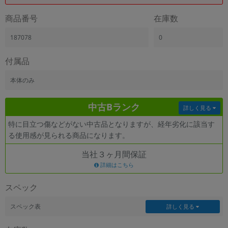
「iPhone」「Xperia」「Galaxy」など
商品番号
在庫数
メーカー
製造、販売メーカーの絞り込み
187078
0
「Apple」「SONY」「SHARP」など
機能・特徴
付属品
商品の搭載機能による絞り込み
「5G対応」「防水」「ワンセグ」など
本体のみ
ドライブ
中古Bランク
ドライブの絞り込み
詳しく見る
特に目立つ傷などがない中古品となりますが、経年劣化に該当す
ランク
る使用感が見られる商品になります。
商品状態の絞り込み
「新品」「未使用」「中古」など
当社３ヶ月間保証
CPU
詳細はこちら
CPUの絞り込み
スペック
OS
OSの絞り込み
スペック表
詳しく見る
メモリ