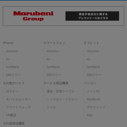
iPhone
スマートフォン
タブレット
docomo
docomo
docomo
au
au
au
SoftBank
SoftBank
SoftBank
SIMフリー
SIMフリー
SIMフリー
その他デバイス
デバイス周辺機器
パソコン
ガラケー
通信・充電ケーブル
ノートPC
モバイルルーター
ヘッドホン・イヤホン
MacBook
スマートウォッチ
ケース
デスクトップ
VR機器
Mac
その他周辺機器