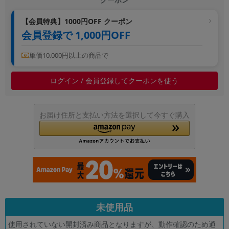
~
【会員特典】1000円OFF クーポン
会員登録で 1,000円OFF
容量
~
単価10,000円以上の商品で
ログイン / 会員登録してクーポンを使う
モニタサイズ
~
お届け住所と支払い方法を選択して今すぐ購入
価格
円 ～
円
発売日
月 から
年
未使用品
月 まで
年
使用されていない開封済み商品となりますが、動作確認のため通