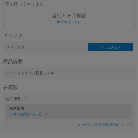
電を行っております。
各項目のチェックボックスは「or検索」となります。
当社６ヶ月保証
ただし機能別のみ「and検索」となります。
詳細はこちら
スペック
スペック表
詳しく見る
商品説明
ディスクドライブ搭載モデル
在庫数
総在庫数：1
東京店舗
アキバ路地オモテ店
: 1
※ページ上の在庫数表示について