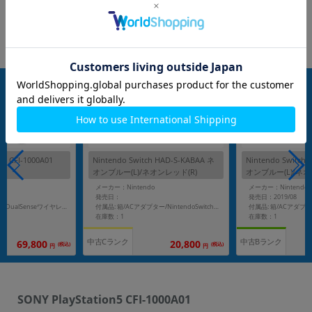
n5 CFI-1000A01
Nintendo Switch HAD-S-KABAA ネ
Nintendo Switch
オンブルー(L)/ネオンレッド(R)
オンブルー(L)/ネオ
メーカー：Nintendo
メーカー：Nintendo
発売日：
発売日：2019/08
付属品: 箱/電源コード/DualSenseワイヤレスコントローラー/USB Type-C to Type-Aケーブル/HDMIケーブル/ベース/マニュアル
付属品: 箱/ACアダプター/NintendoSwitchドッグ/HDMIケーブル/ジョイコン２本(ネオンブルー(L)/ネオンレッド(R))/ジョイコンストラップ２本/ジョイコングリップ
在庫数：1
在庫数：1
中古Cランク
中古Bランク
69,800
20,800
(税込)
(税込)
円
円
SONY PlayStation5 CFI-1000A01