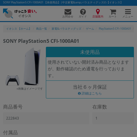
SONY PlayStation5 CFI-1000A01 【未使用品】|中古家電&amp;バラエティグッズの【イオシス】
お問合せ
店舗案内
メニュー
ガイド
カート
イオシス 【ホーム】
商品一覧
家電&バラエティグッズ
ゲーム
PlayStation5 CFI-1000A01
SONY PlayStation5 CFI-1000A01
かんたんパソコン検索に切り替える
未使用品
使用されていない開封済み商品となります
が、動作確認のため通電を行っておりま
フリーワード
す。
除外ワード
当社６ヶ月保証
※画像はイメージです
人気の検索ワード：
Let's note
詳細はこちら
EliteBook
MacBook
カテゴリー
商品番号
在庫数
商品ジャンルの絞り込み
「スマートフォン」「タブレット」など
222843
1
シリーズ
付属品
商品シリーズ名・ブランド名の絞り込み。