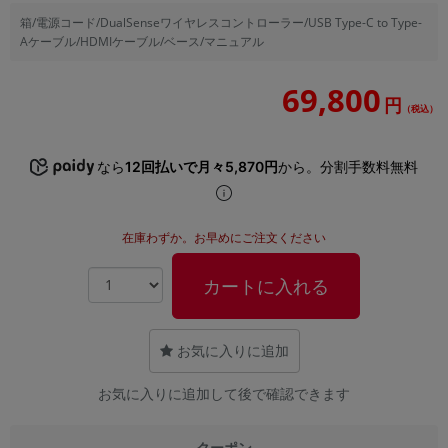
「iPhone」「Xperia」「Galaxy」など
箱/電源コード/DualSenseワイヤレスコントローラー/USB Type-C to Type-
メーカー
Aケーブル/HDMIケーブル/ベース/マニュアル
製造、販売メーカーの絞り込み
「Apple」「SONY」「SHARP」など
69,800
円
（税込）
機能・特徴
商品の搭載機能による絞り込み
「5G対応」「防水」「ワンセグ」など
なら
12回払いで月々5,870円
から。分割手数料無料
ドライブ
ドライブの絞り込み
在庫わずか。お早めにご注文ください
ランク
商品状態の絞り込み
「新品」「未使用」「中古」など
カートに入れる
CPU
CPUの絞り込み
お気に入りに追加
OS
お気に入りに追加して後で確認できます
OSの絞り込み
メモリ
クーポン