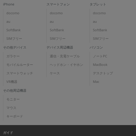
iPhone
スマートフォン
タブレット
docomo
docomo
docomo
au
au
au
SoftBank
SoftBank
SoftBank
SIMフリー
SIMフリー
SIMフリー
その他デバイス
デバイス周辺機器
パソコン
ガラケー
通信・充電ケーブル
ノートPC
モバイルルーター
ヘッドホン・イヤホン
MacBook
スマートウォッチ
ケース
デスクトップ
VR機器
Mac
その他周辺機器
モニター
マウス
キーボード
ガイド