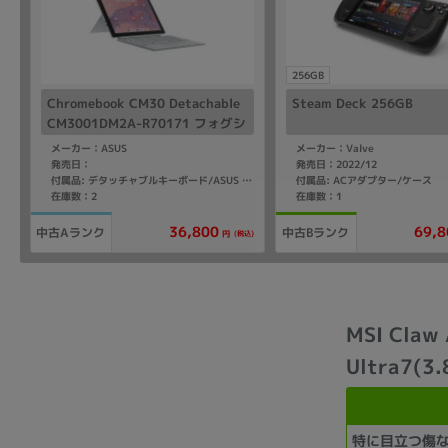
256GB
Chromebook CM30 Detachable
Steam Deck 256GB
CM3001DM2A-R70171 フォグシ
ルバー【Kompanio(2.0GHz)/8G
メーカー：ASUS
メーカー：Valve
B/64GB eMMC/ChromeOS】【d
発売日：
発売日：2022/12
付属品: ACアダプター/ケース
付属品: デタッチャブルキーボード/ASUS USI Pen/スタンドカバー
ocomo版 SIMフリー】
在庫数：2
在庫数：1
36,800
69,8
中古Aランク
中古Bランク
(税込)
円
MSI Claw
Ultra7(3
特に目立つ傷