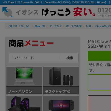
MSI Claw A1M Claw-A1M-002JP【Core Ultra7(3.8GHz)/16GB/1TB SSD/Win
イオシス 【ホーム】
商品一覧
ゲーミング
ポータブルPC
MSI
Claw A1M C
MSI Claw
SSD/Win
検索
特に目立つ傷
す。
デスクトップPC
ノートパソコン