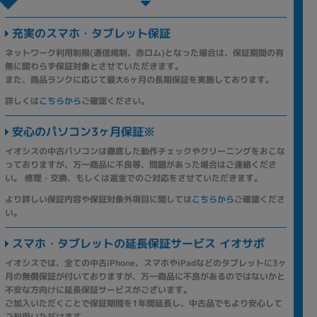
充実のスマホ・タブレット保証
ネットワーク利用制限(通信規制、赤ロム)となった場合は、保証期間の有
無に関わらず保証対象とさせていただきます。
また、商品ランクに応じて最大6ヶ月の長期保証を実施しております。
詳しくは
こちらから
ご確認ください。
安心のパソコン3ヶ月保証※
イオシスの中古パソコンは徹底した動作チェックやクリーニングをおこな
っておりますが、万一商品に不良等、問題があった場合はご連絡くださ
い。 修理・交換、もしくは返金でのご対応をさせていただきます。
より詳しい保証内容や保証対象外項目に関しては
こちらから
ご確認くださ
い。
スマホ・タブレットの延長保証サービス イオサポ
イオシスでは、全ての中古iPhone、スマホやiPadなどのタブレットに3ヶ
月の無償保証が付いておりますが、万一商品に不良があるのではないかと
不安な方向けに延長保証サービスがございます。
ご加入いただくことで保証期間を1年間延長し、中古品でもより安心して
ご利用いただけます。