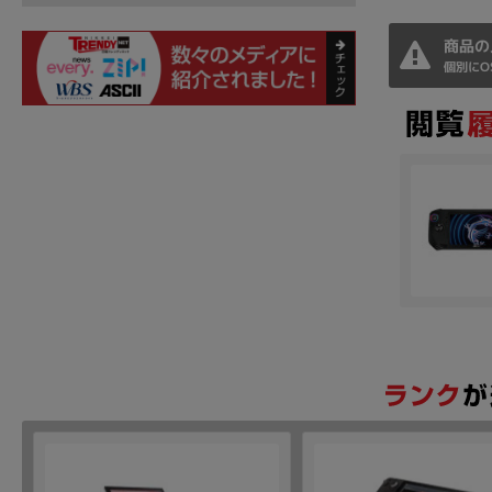
商品の
個別にO