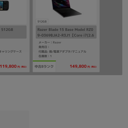
512GB
D 512GB
Razer Blade 15 Base Model RZ0
9-0369BJA2-R3J1【Core i7(2.6
GHz)/16GB/512GB SSD/Win11
メーカー：Razer
Home】
発売日：
/キャリングケース
付属品: 箱/電源アダプタ/マニュアル
在庫数：1
119,800
149,800
中古Bランク
(税込)
(税込)
円
円