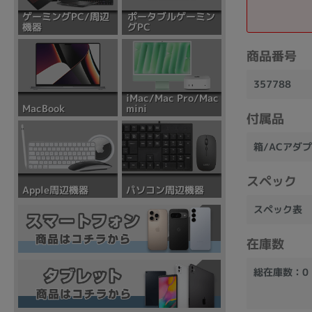
ポータブルゲーミン
ゲーミングPC/周辺
グPC
機器
商品番号
357788
iMac/Mac Pro/Mac
mini
MacBook
付属品
箱/ACアダ
スペック
パソコン周辺機器
Apple周辺機器
スペック表
在庫数
総在庫数：0