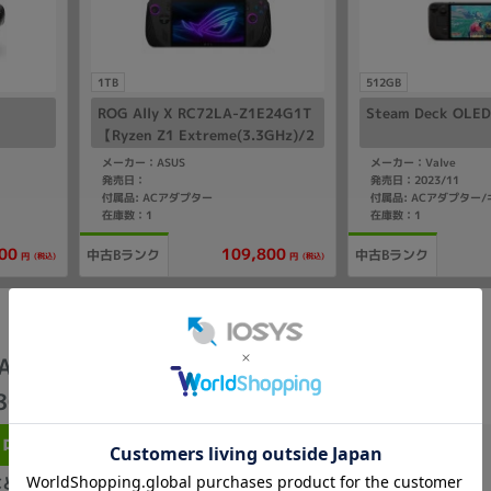
1TB
512GB
ROG Ally X RC72LA-Z1E24G1T
Steam Deck OLE
【Ryzen Z1 Extreme(3.3GHz)/2
4GB/1TB SSD/Win11Home】
メーカー：ASUS
メーカー：Valve
発売日：
発売日：2023/11
付属品: ACアダプター
付属品: ACアダプター
在庫数：1
在庫数：1
109,800
00
中古Bランク
中古Bランク
(税込)
(税込)
円
円
 A1M Claw-A1M-002JP【Core
.8GHz)/16GB/1TB SSD/Win11Home】
中古Bランク
商品番号
：357788
在庫数
：0
などがない中古品となりますが、経