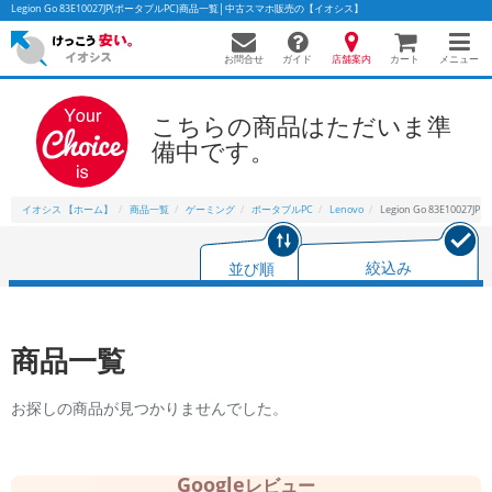
Legion Go 83E10027JP(ポータブルPC)商品一覧│中古スマホ販売の【イオシス】
お問合せ
店舗案内
メニュー
ガイド
カート
こちらの商品はただいま準
備中です。
イオシス 【ホーム】
商品一覧
ゲーミング
ポータブルPC
Lenovo
Legion Go 83E10027JP
並び順
絞込み
商品一覧
お探しの商品が見つかりませんでした。
Google
レビュー