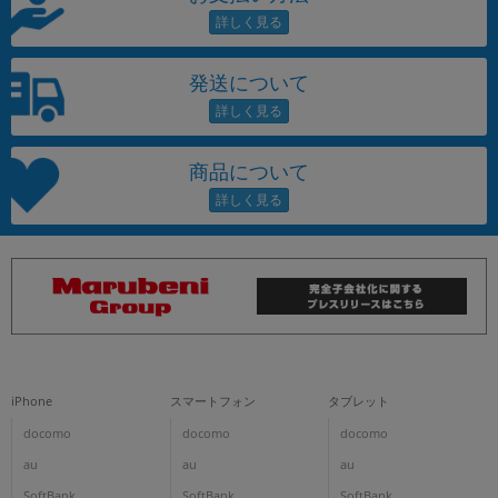
発送について
商品について
iPhone
スマートフォン
タブレット
docomo
docomo
docomo
au
au
au
SoftBank
SoftBank
SoftBank