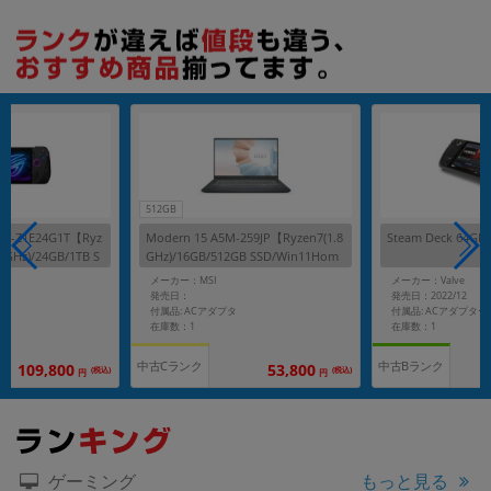
512GB
2LA-Z1E24G1T【Ryz
Modern 15 A5M-259JP【Ryzen7(1.8
Steam Deck 64GB
.3GHz)/24GB/1TB S
GHz)/16GB/512GB SSD/Win11Hom
】
e】
メーカー：MSI
メーカー：Valve
発売日：
発売日：2022/12
ー
付属品: ACアダプタ
付属品: ACアダプター
在庫数：1
在庫数：1
中古Cランク
中古Bランク
109,800
53,800
(税込)
(税込)
円
円
もっと見る
ゲーミング