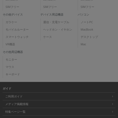
SIMフリー
SIMフリー
SIMフリー
その他デバイス
デバイス周辺機器
パソコン
ガラケー
通信・充電ケーブル
ノートPC
モバイルルーター
ヘッドホン・イヤホン
MacBook
スマートウォッチ
ケース
デスクトップ
VR機器
Mac
その他周辺機器
モニター
マウス
キーボード
ガイド
ご利用ガイド
メディア掲載情報
特集ページ一覧