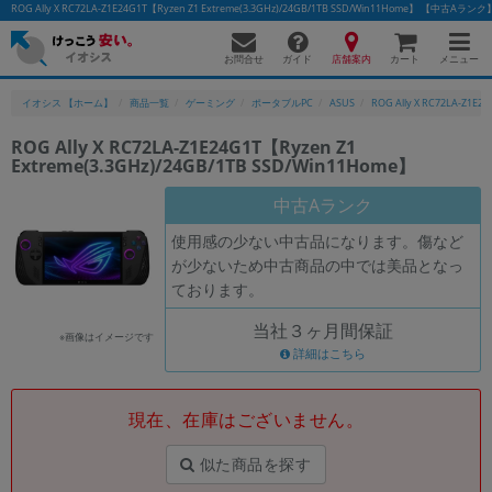
ROG Ally X RC72LA-Z1E24G1T【Ryzen Z1 Extreme(3.3GHz)/24GB/1TB SSD/Win11Home】
お問合せ
店舗案内
メニュー
ガイド
カート
イオシス 【ホーム】
商品一覧
ゲーミング
ポータブルPC
ASUS
ROG Ally X RC72LA-Z1E24
ROG Ally X RC72LA-Z1E24G1T【Ryzen Z1
Extreme(3.3GHz)/24GB/1TB SSD/Win11Home】
中古Aランク
使用感の少ない中古品になります。傷など
が少ないため中古商品の中では美品となっ
ております。
当社３ヶ月間保証
※画像はイメージです
詳細はこちら
現在、在庫はございません。
似た商品を探す