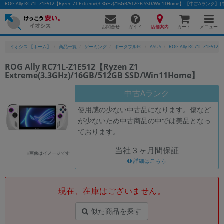
ROG Ally RC71L-Z1E512【Ryzen Z1 Extreme(3.3GHz)/16GB/512GB SSD/Win11Home】 【中
お問合せ
店舗案内
メニュー
ガイド
カート
イオシス 【ホーム】
商品一覧
ゲーミング
ポータブルPC
ASUS
ROG Ally RC71L-Z1E512
ROG Ally RC71L-Z1E512【Ryzen Z1
Extreme(3.3GHz)/16GB/512GB SSD/Win11Home】
中古Aランク
使用感の少ない中古品になります。傷など
が少ないため中古商品の中では美品となっ
ております。
当社３ヶ月間保証
※画像はイメージです
詳細はこちら
現在、在庫はございません。
似た商品を探す