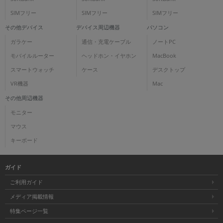
SIMフリー
SIMフリー
SIMフリー
その他デバイス
デバイス周辺機器
パソコン
ガラケー
通信・充電ケーブル
ノートPC
モバイルルーター
ヘッドホン・イヤホン
MacBook
スマートウォッチ
ケース
デスクトップ
VR機器
Mac
その他周辺機器
モニター
マウス
キーボード
ガイド
ご利用ガイド
メディア掲載情報
特集ページ一覧