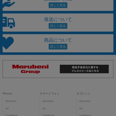
発送について
商品について
iPhone
スマートフォン
タブレット
docomo
docomo
docomo
au
au
au
SoftBank
SoftBank
SoftBank