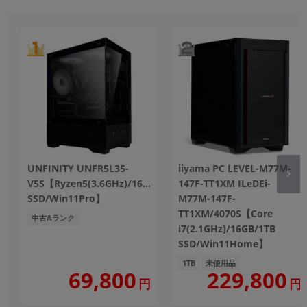
UNFINITY UNFR5L35-
iiyama PC LEVEL-M77M-
V5S【Ryzen5(3.6GHz)/16GB/512GB
147F-TT1XM ILeDEi-
SSD/Win11Pro】
M77M-147F-
TT1XM/4070S【Core
中古Aランク
i7(2.1GHz)/16GB/1TB
SSD/Win11Home】
1TB
未使用品
229,800
69,800
円
円