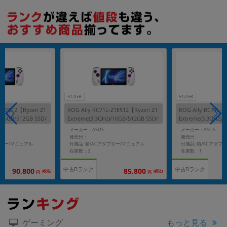
512GB
512GB
-Z1E512【Ryzen Z1
ROG Ally RC71L-Z1E512【Ryzen Z1
ROG Ally RC71L-Z
/16GB/512GB SSD/
Extreme(3.3GHz)/16GB/512GB SSD/
Extreme(3.3GHz)/
Win11Home】
Win11Home】
メーカー：ASUS
メーカー：ASUS
発売日：
発売日：
プター/マニュアル
付属品: 箱/ACアダプター/マニュアル
付属品: 箱/ACアダプ
在庫数：2
在庫数：1
中古Bランク
中古Bランク
90,800
85,800
(税込)
(税込)
円
円
もっと見る
ゲーミング