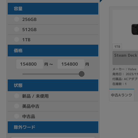
容量
256GB
512GB
1TB
1TB
価格
Steam Deck
円 ～
円
メーカー：Valve
発売日： 2023/1
付属品: ACアダ
在庫数：1
状態
中古Aランク
新品 / 未使用
美品中古
中古品
除外ワード