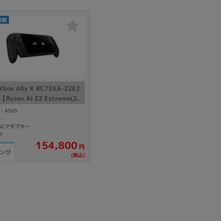
搭載
Xbox Ally X RC73XA-Z2E2
【Ryzen AI Z2 Extreme(2.
)/24GB/1TB SSD/Win11H
：ASUS
】
：
-
 ACアダプター
1
154,800
円
ランク
(税込)