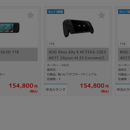
Win11搭載
Win11
1TB
1TB
 OLED 1TB
ROG Xbox Ally X RC73XA-Z2E2
ROG 
4G1T【Ryzen AI Z2 Extreme(2.
4G1T
0GHz)/24GB/1TB SSD/Win11H
0GHz
メーカー：ASUS
メーカー
ome】
ome
1
発売日：
発売日
-
プター
付属品: 箱/ACアダプター/マニュアル
付属品:
在庫数：3
在庫数：
154,800
154,800
円
円
中古Aランク
中古A
(税込)
(税込)