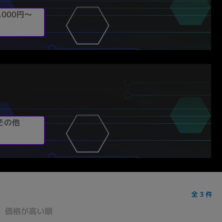
,000円～
その他
全
3
件
価格が高い順