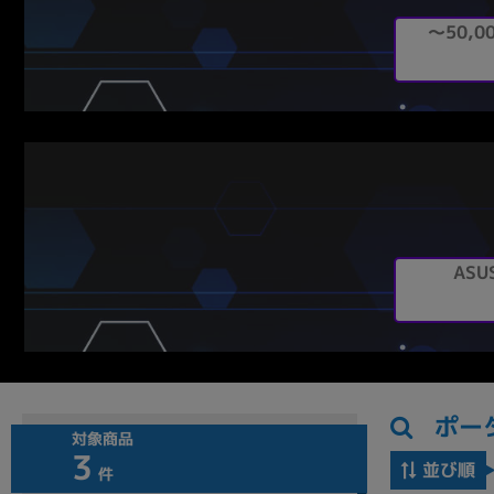
～50,0
ASU
ポー
対象商品
3
並び順
件