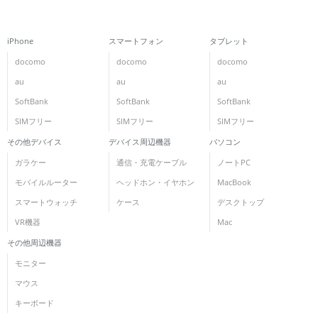
iPhone
スマートフォン
タブレット
docomo
docomo
docomo
au
au
au
SoftBank
SoftBank
SoftBank
SIMフリー
SIMフリー
SIMフリー
その他デバイス
デバイス周辺機器
パソコン
ガラケー
通信・充電ケーブル
ノートPC
モバイルルーター
ヘッドホン・イヤホン
MacBook
スマートウォッチ
ケース
デスクトップ
VR機器
Mac
その他周辺機器
モニター
マウス
キーボード