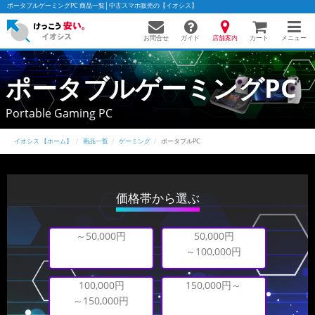
ポータブルゲーミングPC 商品一覧│中古スマホ販売の【イオシス】
お問合せ
店舗案内
メニュー
ガイド
カート
ポータブルゲーミングPC
Portable Gaming PC
イオシス 【ホーム】
商品一覧
ゲーミング
ポータブルPC
価格帯から選ぶ
～50,000円
50,000円
～100,000円
150,000円～
100,000円
～150,000円