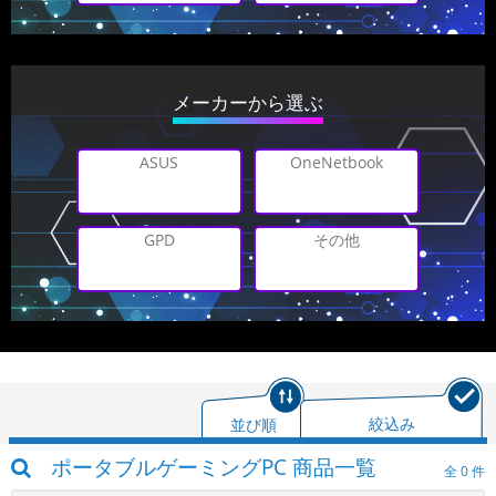
メーカーから選ぶ
OneNetbook
ASUS
その他
GPD
並び順
絞込み
ポータブルゲーミングPC 商品一覧
全
0
件