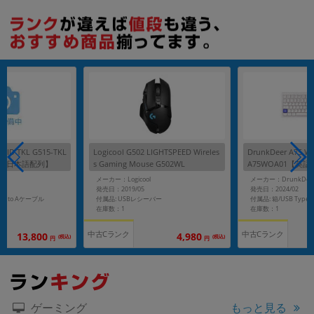
APID TKL G515-TKL
Logicool G502 LIGHTSPEED Wireles
DrunkDeer A75 Wh
ト 【日本語配列】
s Gaming Mouse G502WL
A75WOA01【英
メーカー：Logicool
メーカー：DrunkDee
発売日：2019/05
発売日：2024/02
E-C to Aケーブル
付属品: USBレシーバー
在庫数：1
在庫数：1
中古Cランク
中古Cランク
13,800
4,980
(税込)
(税込)
円
円
もっと見る
ゲーミング