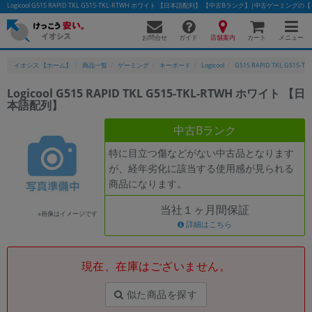
Logicool G515 RAPID TKL G515-TKL-RTWH ホワイト 【日本語配列】 【中古Bランク】|中古ゲーミング
お問合せ
店舗案内
メニュー
ガイド
カート
イオシス 【ホーム】
商品一覧
ゲーミング
キーボード
Logicool
G515 RAPID TKL G515-TK
Logicool G515 RAPID TKL G515-TKL-RTWH ホワイト 【日
本語配列】
中古Bランク
特に目立つ傷などがない中古品となります
が、経年劣化に該当する使用感が見られる
商品になります。
当社１ヶ月間保証
※画像はイメージです
詳細はこちら
現在、在庫はございません。
似た商品を探す