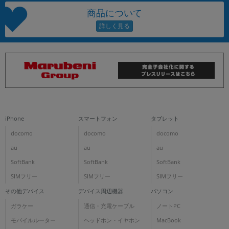
商品について
iPhone
スマートフォン
タブレット
docomo
docomo
docomo
au
au
au
SoftBank
SoftBank
SoftBank
SIMフリー
SIMフリー
SIMフリー
その他デバイス
デバイス周辺機器
パソコン
ガラケー
通信・充電ケーブル
ノートPC
モバイルルーター
ヘッドホン・イヤホン
MacBook