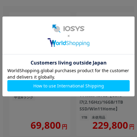
UNFINITY UNFR5L35-
iiyama PC LEVEL-M77M-
V5S【Ryzen5(3.6GHz)/16GB/512GB
147F-TT1XM ILeDEi-
SSD/Win11Pro】
M77M-147F-
TT1XM/4070S【Core
中古Aランク
i7(2.1GHz)/16GB/1TB
SSD/Win11Home】
1TB
未使用品
229,800
69,800
円
円