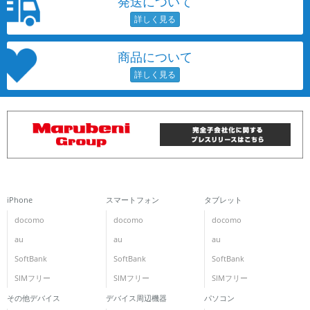
発送について
商品について
iPhone
スマートフォン
タブレット
docomo
docomo
docomo
au
au
au
SoftBank
SoftBank
SoftBank
SIMフリー
SIMフリー
SIMフリー
その他デバイス
デバイス周辺機器
パソコン