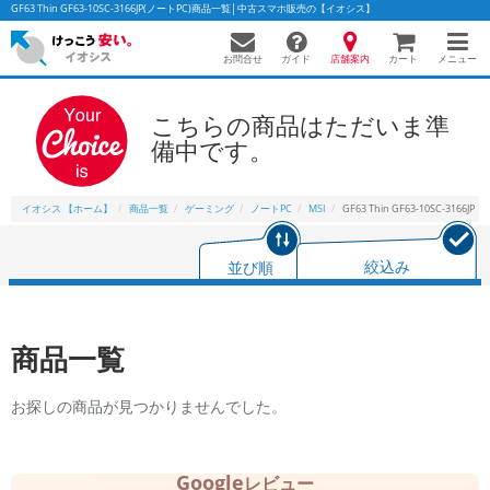
GF63 Thin GF63-10SC-3166JP(ノートPC)商品一覧│中古スマホ販売の【イオシス】
お問合せ
店舗案内
メニュー
ガイド
カート
こちらの商品はただいま準
備中です。
イオシス 【ホーム】
商品一覧
ゲーミング
ノートPC
MSI
GF63 Thin GF63-10SC-3166JP
並び順
絞込み
商品一覧
お探しの商品が見つかりませんでした。
Google
レビュー