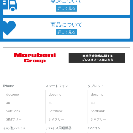
発送について
商品について
iPhone
スマートフォン
タブレット
docomo
docomo
docomo
au
au
au
SoftBank
SoftBank
SoftBank
SIMフリー
SIMフリー
SIMフリー
その他デバイス
デバイス周辺機器
パソコン