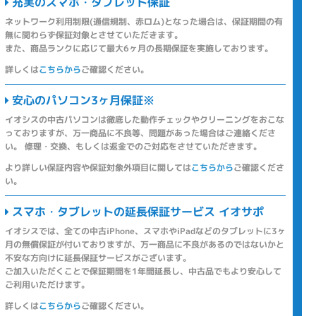
充実のスマホ・タブレット保証
ネットワーク利用制限(通信規制、赤ロム)となった場合は、保証期間の有
無に関わらず保証対象とさせていただきます。
また、商品ランクに応じて最大6ヶ月の長期保証を実施しております。
詳しくは
こちらから
ご確認ください。
安心のパソコン3ヶ月保証※
イオシスの中古パソコンは徹底した動作チェックやクリーニングをおこな
っておりますが、万一商品に不良等、問題があった場合はご連絡くださ
い。 修理・交換、もしくは返金でのご対応をさせていただきます。
より詳しい保証内容や保証対象外項目に関しては
こちらから
ご確認くださ
い。
スマホ・タブレットの延長保証サービス イオサポ
イオシスでは、全ての中古iPhone、スマホやiPadなどのタブレットに3ヶ
月の無償保証が付いておりますが、万一商品に不良があるのではないかと
不安な方向けに延長保証サービスがございます。
ご加入いただくことで保証期間を1年間延長し、中古品でもより安心して
ご利用いただけます。
詳しくは
こちらから
ご確認ください。