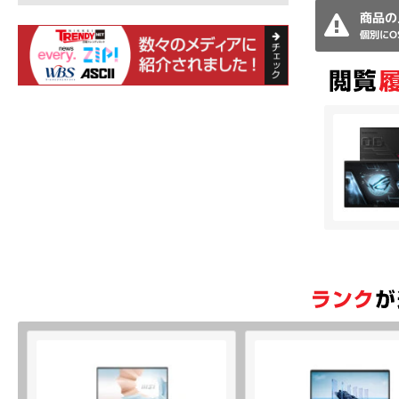
商品の
個別にO