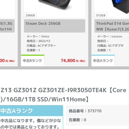
256GB
512GB
i5(1.3G
Steam Deck 256GB
ThinkPad E14 G
Win11H
WW【Ryzen7(3.2G
12GB SSD/Win1
メーカー：Valve
メーカー：Lenovo
発売日：2022/12
発売日：
付属品: ACアダプター
付属品: ACアダプタ
在庫数：1
在庫数：1
00
74,800
中古Bランク
中古Aランク
(税込)
(税込)
円
円
 Z13 GZ301Z GZ301ZE-I9R3050TE4K【Core
z)/16GB/1TB SSD/Win11Home】
中古Aランク
商品番号
：373770
在庫数
：0
い中古品になります。傷などが少な
品の中では美品となっております。