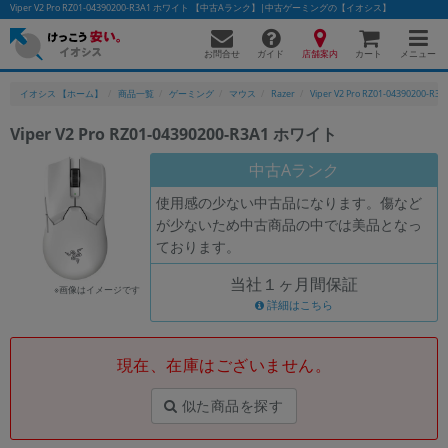
Viper V2 Pro RZ01-04390200-R3A1 ホワイト 【中古Aランク】|中古ゲーミングの【イオシス】
お問合せ
店舗案内
メニュー
ガイド
カート
イオシス 【ホーム】
商品一覧
ゲーミング
マウス
Razer
Viper V2 Pro RZ01-04390200-R3A
Viper V2 Pro RZ01-04390200-R3A1 ホワイト
中古Aランク
使用感の少ない中古品になります。傷など
が少ないため中古商品の中では美品となっ
ております。
当社１ヶ月間保証
※画像はイメージです
詳細はこちら
現在、在庫はございません。
似た商品を探す