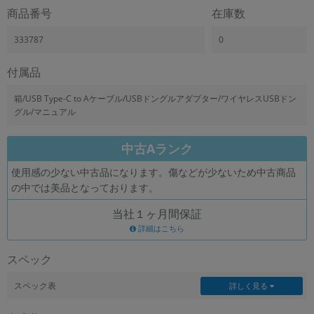
商品番号
在庫数
333787
0
付属品
箱/USB Type-C to Aケーブル/USBドングルアダプター/ワイヤレスUSBドン
グル/マニュアル
中古Aランク
使用感の少ない中古品になります。傷などが少ないため中古商品
の中では美品となっております。
当社１ヶ月間保証
詳細はこちら
スペック
スペック表
詳しく見る