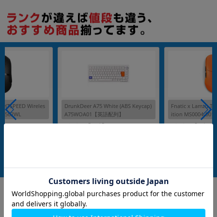
IGHTSPEED Wireles
DrunkDeer A75 White (ABS Keycap)
Fnatic x Lamzu Th
e G502WL
A75WOA01【英語配列】
ition MS0004-0
メーカー：DrunkDeer
メーカー：Fnatic
発売日：2024/02
発売日：2023/11
バー
付属品: 箱/USB TypeCケーブル/キーキャッププラー/スペアキーキャップ/クイックガイド
在庫数：1
在庫数：1
中古Cランク
中古Aランク
4,980
5,980
(税込)
(税込)
円
円