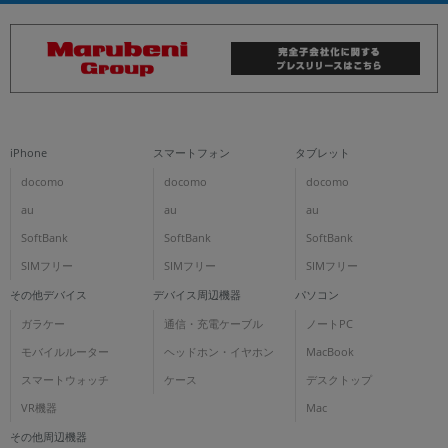
iPhone
スマートフォン
タブレット
docomo
docomo
docomo
au
au
au
SoftBank
SoftBank
SoftBank
SIMフリー
SIMフリー
SIMフリー
その他デバイス
デバイス周辺機器
パソコン
ガラケー
通信・充電ケーブル
ノートPC
モバイルルーター
ヘッドホン・イヤホン
MacBook
スマートウォッチ
ケース
デスクトップ
VR機器
Mac
その他周辺機器