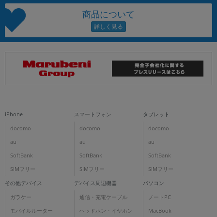
商品について
iPhone
スマートフォン
タブレット
docomo
docomo
docomo
au
au
au
SoftBank
SoftBank
SoftBank
SIMフリー
SIMフリー
SIMフリー
その他デバイス
デバイス周辺機器
パソコン
ガラケー
通信・充電ケーブル
ノートPC
モバイルルーター
ヘッドホン・イヤホン
MacBook