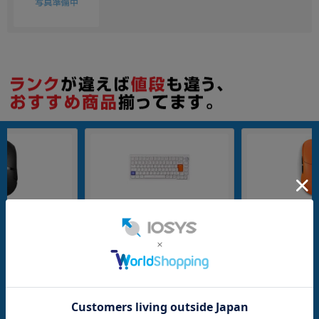
IGHTSPEED Wireles
DrunkDeer A75 White (ABS Keycap)
Fnatic x Lamzu Th
e G502WL
A75WOA01【英語配列】
ition MS0004-0
メーカー：DrunkDeer
メーカー：Fnatic
発売日：2024/02
発売日：2023/11
バー
付属品: 箱/USB TypeCケーブル/キーキャッププラー/スペアキーキャップ/クイックガイド
在庫数：1
在庫数：1
中古Cランク
中古Aランク
4,980
5,980
(税込)
(税込)
円
円