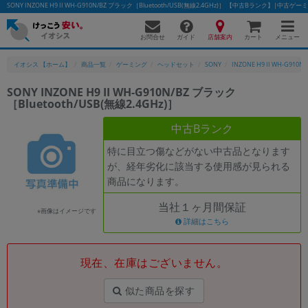
SONY INZONE H9 II WH-G910N/BZ ブラック［Bluetooth/USB(無線2.4GHz)］ 【中古Bランク】|中
お問合せ
店舗案内
メニュー
ガイド
カート
イオシス 【ホーム】
商品一覧
ゲーミング
ヘッドセット
SONY
INZONE H9 II WH-G910N/
SONY INZONE H9 II WH-G910N/BZ ブラック
［Bluetooth/USB(無線2.4GHz)］
中古Bランク
特に目立つ傷などがない中古品となります
が、経年劣化に該当する使用感が見られる
商品になります。
当社１ヶ月間保証
※画像はイメージです
詳細はこちら
現在、在庫はございません。
似た商品を探す