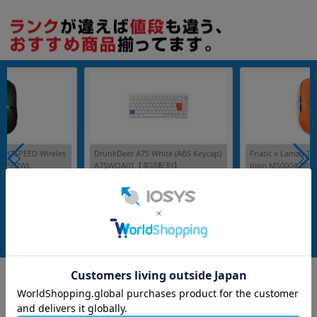
IGHTSPEED Wireles
DrunkDeer A75 White (ABS Keycap)
Fnatic x Lamzu Th
e G502WL
A75WOA01【英語配列】
ition MS0004-0
メーカー：DrunkDeer
メーカー：Fnatic
発売日：2024/02
発売日：2023/11
バー
付属品: 箱/USB TypeCケーブル/キーキャッププラー/スペアキーキャップ/クイックガイド
在庫数：1
在庫数：1
中古Cランク
中古Aランク
4,980
5,980
(税込)
(税込)
円
円