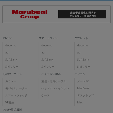
iPhone
スマートフォン
タブレット
docomo
docomo
docomo
au
au
au
SoftBank
SoftBank
SoftBank
SIMフリー
SIMフリー
SIMフリー
その他デバイス
デバイス周辺機器
パソコン
ガラケー
通信・充電ケーブル
ノートPC
モバイルルーター
ヘッドホン・イヤホン
MacBook
スマートウォッチ
ケース
デスクトップ
VR機器
Mac
その他周辺機器