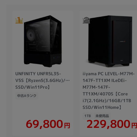
UNFINITY UNFR5L35-
iiyama PC LEVEL-M77M-
V5S【Ryzen5(3.6GHz)/16GB/512GB
147F-TT1XM ILeDEi-
SSD/Win11Pro】
M77M-147F-
TT1XM/4070S【Core
中古Aランク
i7(2.1GHz)/16GB/1TB
SSD/Win11Home】
1TB
未使用品
229,800
69,800
円