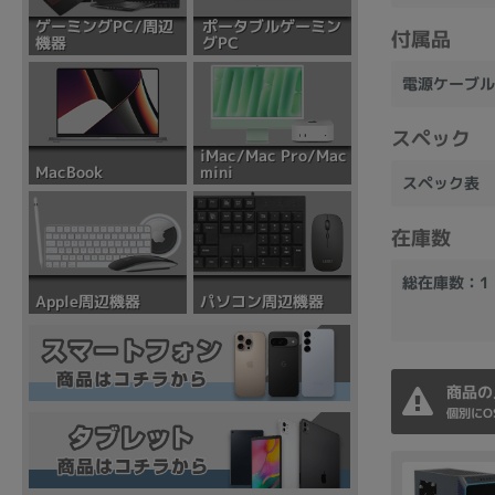
ポータブルゲーミン
ゲーミングPC/周辺
付属品
グPC
機器
電源ケーブル
スペック
iMac/Mac Pro/Mac
mini
MacBook
スペック表
在庫数
総在庫数：1
パソコン周辺機器
Apple周辺機器
商品の
個別にO