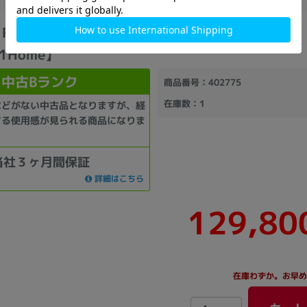
 RM5C-R36【Core i5(2.5GHz)/32GB/1TB
11Home】
中古Bランク
商品番号
：402775
在庫数
：1
などがない中古品となりますが、経
する使用感が見られる商品になりま
当社３ヶ月間保証
詳細はこちら
129,80
在庫わずか。お早め