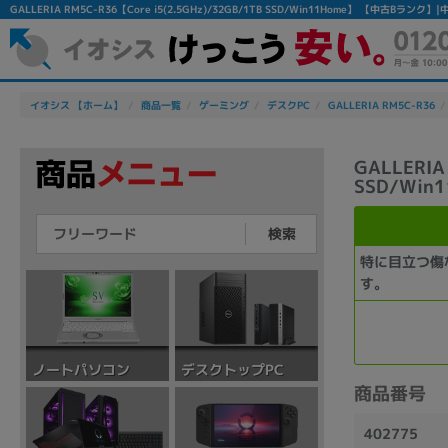
GALLERIA RM5C-R36【Core i5(2.5GHz)/32GB/1TB SSD/Win11Home】 【中古B
イオシス 【ホーム】
商品一覧
ゲーミング
デスクPC
GALLERIA RM5C-R36
GALLERIA
SSD/Win
検索
特に目立つ傷
す。
デスクトップPC
ノートパソコン
商品番号
402775