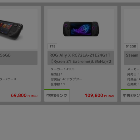
1TB
512GB
256GB
ROG Ally X RC72LA-Z1E24G1T
Steam
【Ryzen Z1 Extreme(3.3GHz)/2
4GB/1TB SSD/Win11Home】
メーカー：ASUS
メーカー：
発売日：
発売日：2
プター/ケース
付属品: ACアダプター
付属品:
在庫数：1
在庫数：
109,800
69,800
中古Bランク
中古Bラ
(税込)
(税込)
円
円