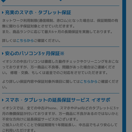
充実のスマホ・タブレット保証
ネットワーク利用制限(通信規制、赤ロム)となった場合は、保証期間の有
無に関わらず保証対象とさせていただきます。
また、商品ランクに応じて最大6ヶ月の長期保証を実施しております。
詳しくは
こちらから
ご確認ください。
安心のパソコン3ヶ月保証※
イオシスの中古パソコンは徹底した動作チェックやクリーニングをおこな
っておりますが、万一商品に不良等、問題があった場合はご連絡くださ
い。 修理・交換、もしくは返金でのご対応をさせていただきます。
より詳しい保証内容や保証対象外項目に関しては
こちらから
ご確認くださ
い。
スマホ・タブレットの延長保証サービス イオサポ
イオシスでは、全ての中古iPhone、スマホやiPadなどのタブレットに3ヶ
月の無償保証が付いておりますが、万一商品に不良があるのではないかと
不安な方向けに延長保証サービスがございます。
ご加入いただくことで保証期間を1年間延長し、中古品でもより安心して
ご利用いただけます。