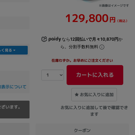
※画像はイメージです
129,800
円
（税込）
なら
12回払いで月々10,870円
か
ら。分割手数料無料
しく見る
在庫わずか。お早めにご注文ください
カートに入れる
数表示について
お気に入りに追加
ございます。
お気に入りに追加して後で確認でき
ます
クーポン