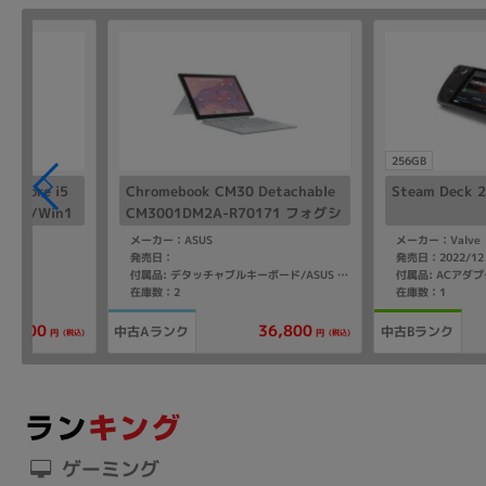
256GB
6【Core i5
Chromebook CM30 Detachable
Steam Deck 
 SSD/Win1
CM3001DM2A-R70171 フォグシ
ルバー【Kompanio(2.0GHz)/8G
メーカー：ASUS
メーカー：Valve
B/64GB eMMC/ChromeOS】【d
発売日：
発売日：2022/12
付属品: ACアダ
付属品: デタッチャブルキーボード/ASUS USI Pen/スタンドカバー
ocomo版 SIMフリー】
在庫数：2
在庫数：1
29,800
36,800
中古Aランク
中古Bランク
(税込)
(税込)
円
円
ゲーミング