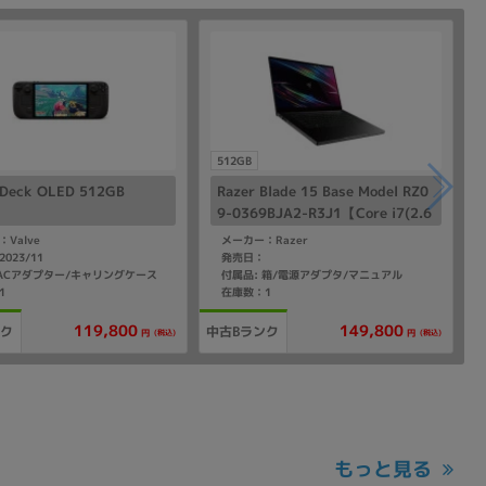
512GB
 Deck OLED 512GB
Razer Blade 15 Base Model RZ0
9-0369BJA2-R3J1【Core i7(2.6
GHz)/16GB/512GB SSD/Win11
Valve
メーカー：Razer
Home】
023/11
発売日：
 ACアダプター/キャリングケース
付属品: 箱/電源アダプタ/マニュアル
1
在庫数：1
119,800
149,800
ンク
中古Bランク
(税込)
(税込)
円
円
もっと見る