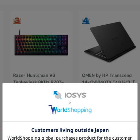
Razer Huntsman V3
OMEN by HP Transcend
Tenkeyless 8KHz RZ03-
14-fb0040TX シャドウブ
05750100-R3M1 【英語
ラック【Core
(US)配列】
Ultra7(3.8GHz)/16GB/1T
SSD/Win11Pro】
未使用品
1TB
中古Bランク
199,800
15,800
円
円
円