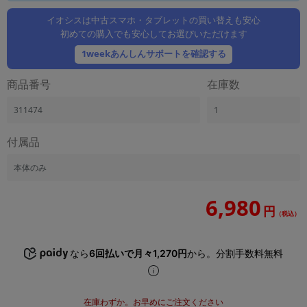
「iPhone」「Xperia」「Galaxy」など
イオシスは中古スマホ・タブレットの買い替えも安心
メーカー
初めての購入でも安心してお選びいただけます
製造、販売メーカーの絞り込み
「Apple」「SONY」「SHARP」など
1weekあんしんサポートを確認する
機能・特徴
商品番号
在庫数
商品の搭載機能による絞り込み
「5G対応」「防水」「ワンセグ」など
311474
1
ドライブ
付属品
ドライブの絞り込み
本体のみ
ランク
商品状態の絞り込み
「新品」「未使用」「中古」など
6,980
円
（税込）
CPU
CPUの絞り込み
なら
6回払いで月々1,270円
から。分割手数料無料
OS
OSの絞り込み
メモリ
在庫わずか。お早めにご注文ください