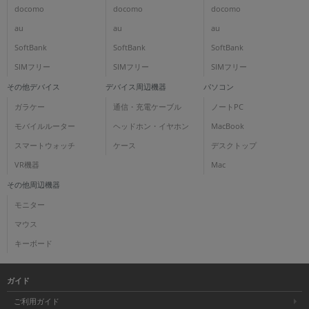
docomo
docomo
docomo
au
au
au
SoftBank
SoftBank
SoftBank
SIMフリー
SIMフリー
SIMフリー
その他デバイス
デバイス周辺機器
パソコン
ガラケー
通信・充電ケーブル
ノートPC
モバイルルーター
ヘッドホン・イヤホン
MacBook
スマートウォッチ
ケース
デスクトップ
VR機器
Mac
その他周辺機器
モニター
マウス
キーボード
ガイド
ご利用ガイド