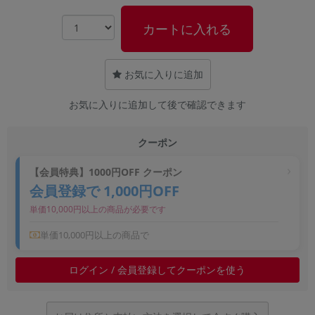
~
カートに入れる
容量
お気に入りに追加
~
お気に入りに追加して後で確認できます
モニタサイズ
~
クーポン
価格
【会員特典】1000円OFF クーポン
会員登録で 1,000円OFF
円 ～
円
単価10,000円以上の商品が必要です
単価10,000円以上の商品で
発売日
ログイン / 会員登録してクーポンを使う
月 から
年
月 まで
年