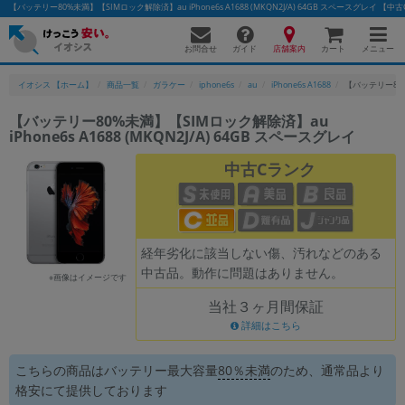
【バッテリー80%未満】【SIMロック解除済】au iPhone6s A1688 (MKQN2J/A) 64GB スペースグレ
お問合せ
店舗案内
メニュー
ガイド
カート
イオシス 【ホーム】
商品一覧
ガラケー
iphone6s
au
iPhone6s A1688
【バッテリー80%未
【バッテリー80%未満】【SIMロック解除済】au
iPhone6s A1688 (MKQN2J/A) 64GB スペースグレイ
かんたんパソコン検索に切り替える
中古Cランク
フリーワード
除外ワード
経年劣化に該当しない傷、汚れなどのある
中古品。動作に問題はありません。
人気の検索ワード：
Let's note
EliteBook
MacBook
※画像はイメージです
当社３ヶ月間保証
カテゴリー
詳細はこちら
商品ジャンルの絞り込み
「スマートフォン」「タブレット」など
こちらの商品はバッテリー最大容量
80％未満
のため、
通常品より
シリーズ
格安にて提供しております
商品シリーズ名・ブランド名の絞り込み。