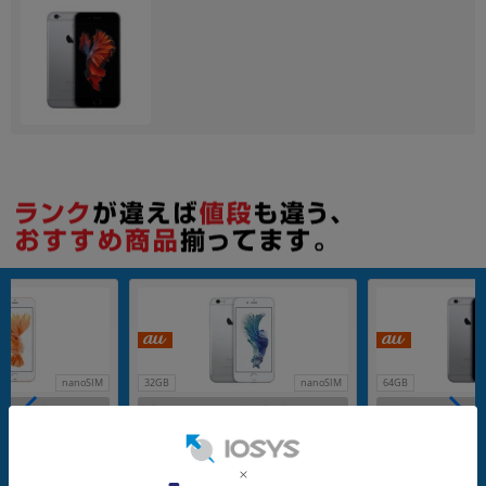
nanoSIM
32GB
nanoSIM
64GB
未満】【SIMロッ
【バッテリー80%未満】【SIMロッ
【バッテリー80%
ne6s A1688 (MK
ク解除済】au iPhone6s A1688 (MN
ク解除済】au iPhone
B ローズゴールド
0X2J/A) 32GB シルバー
QN2J/A) 64GB
メーカー：Apple
メーカー：Apple
発売日：2015/09
発売日：2015/09
付属品: 本体のみ
付属品: 本体のみ