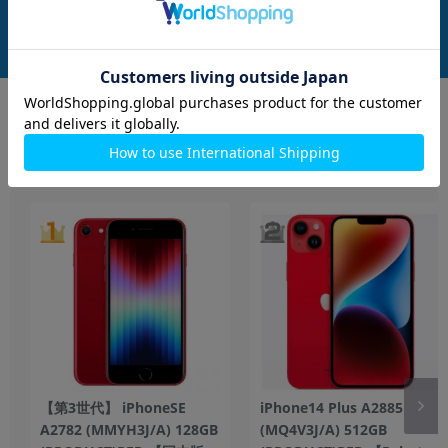
在庫数：1
在庫数：1
中古Cランク
中古Cランク
6,980
5,980
(税込)
(税込)
円
円
もっと見る
iPhone
【第3世代】 iPhoneSE
iPhone14 Plus A2885
A2782 (MMYH3J/A) 128GB
(MQ4V3J/A) 512GB