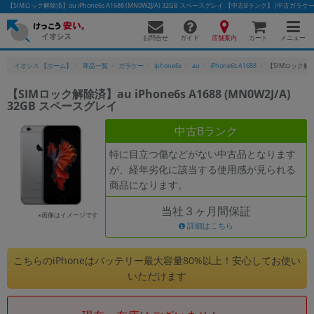
【SIMロック解除済】au iPhone6s A1688 (MN0W2J/A) 32GB スペースグレイ 【中古Bランク】|中古ガ
お問合せ
店舗案内
メニュー
ガイド
カート
イオシス 【ホーム】
商品一覧
ガラケー
iphone6s
au
iPhone6s A1688
【SIMロック解除済】
【SIMロック解除済】au iPhone6s A1688 (MN0W2J/A)
32GB スペースグレイ
かんたんパソコン検索に切り替える
中古Bランク
特に目立つ傷などがない中古品となります
フリーワード
が、経年劣化に該当する使用感が見られる
商品になります。
除外ワード
当社３ヶ月間保証
人気の検索ワード：
Let's note
EliteBook
MacBook
※画像はイメージです
詳細はこちら
カテゴリー
商品ジャンルの絞り込み
こちらのiPhoneはバッテリー最大容量80%以上！安心してお使い
「スマートフォン」「タブレット」など
いただけます
シリーズ
商品シリーズ名・ブランド名の絞り込み。