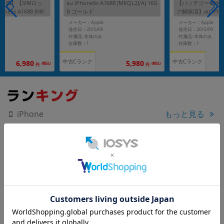
未満】【SIMロッ
au iPhone6s A1688 (MKQL2J/A) 16G
【バッテリー80%
ne6s A1688 (MK
B ゴールド
ク解除済】au iPhon
B ローズゴールド
0X2J/A) 32GB シ
メーカー：Apple
メーカー：Apple
発売日：2015/09
発売日：2015/09
付属品: 本体のみ
付属品: 本体のみ
在庫数：1
在庫数：1
中古Cランク
中古Cランク
6,980
5,980
(税込)
(税込)
円
円
もっと見る
iPhone