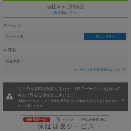
当社３ヶ月間保証
~
詳細はこちら
容量
スペック
~
スペック表
詳しく見る
モニタサイズ
在庫数
~
総在庫数：0
※ページ上の在庫数表示について
価格
円 ～
円
商品の入荷時期が異なるため、OSのバージョンは表示の
ものと異なる場合がございます。
個別にOSのバージョンや製造番号などの情報はお答えできかねますので予
発売日
めご了承ください。
月 から
年
月 まで
年