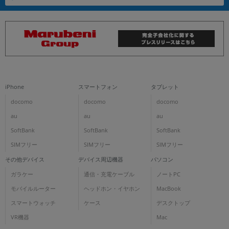
iPhone
スマートフォン
タブレット
docomo
docomo
docomo
au
au
au
SoftBank
SoftBank
SoftBank
SIMフリー
SIMフリー
SIMフリー
その他デバイス
デバイス周辺機器
パソコン
ガラケー
通信・充電ケーブル
ノートPC
モバイルルーター
ヘッドホン・イヤホン
MacBook
スマートウォッチ
ケース
デスクトップ
VR機器
Mac