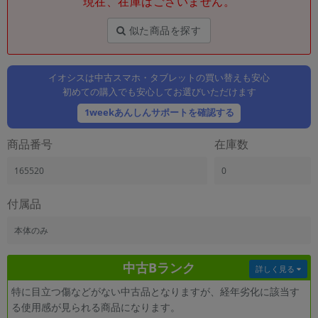
現在、在庫はございません。
「iPhone」「Xperia」「Galaxy」など
メーカー
似た商品を探す
製造、販売メーカーの絞り込み
「Apple」「SONY」「SHARP」など
イオシスは中古スマホ・タブレットの買い替えも安心
機能・特徴
初めての購入でも安心してお選びいただけます
商品の搭載機能による絞り込み
「5G対応」「防水」「ワンセグ」など
1weekあんしんサポートを確認する
ドライブ
商品番号
在庫数
ドライブの絞り込み
165520
0
ランク
商品状態の絞り込み
「新品」「未使用」「中古」など
付属品
CPU
本体のみ
CPUの絞り込み
中古Bランク
OS
詳しく見る
OSの絞り込み
特に目立つ傷などがない中古品となりますが、経年劣化に該当す
る使用感が見られる商品になります。
メモリ