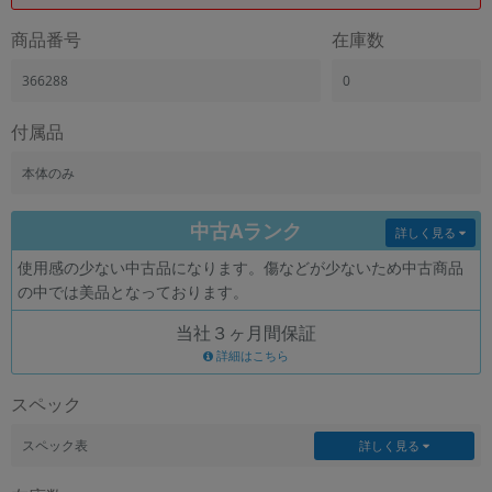
「iPhone」「Xperia」「Galaxy」など
商品番号
在庫数
メーカー
製造、販売メーカーの絞り込み
366288
0
「Apple」「SONY」「SHARP」など
機能・特徴
付属品
商品の搭載機能による絞り込み
「5G対応」「防水」「ワンセグ」など
本体のみ
ドライブ
中古Aランク
ドライブの絞り込み
詳しく見る
使用感の少ない中古品になります。傷などが少ないため中古商品
ランク
の中では美品となっております。
商品状態の絞り込み
「新品」「未使用」「中古」など
当社３ヶ月間保証
CPU
詳細はこちら
CPUの絞り込み
スペック
OS
OSの絞り込み
スペック表
詳しく見る
メモリ