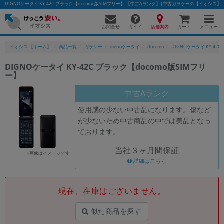
DIGNOケータイ KY-42C ブラック【docomo版SIMフリー】 【中古Aランク】|中古ガラケーの【イオシス】
お問合せ
店舗案内
メニュー
ガイド
カート
イオシス 【ホーム】
商品一覧
ガラケー
dignoケータイ
docomo
DIGNOケータイ KY-42C
DIGNOケータイ KY-42C ブラック【docomo版SIMフリ
ー】
かんたんパソコン検索に切り替える
中古Aランク
使用感の少ない中古品になります。傷など
フリーワード
が少ないため中古商品の中では美品となっ
ております。
除外ワード
当社３ヶ月間保証
人気の検索ワード：
Let's note
EliteBook
MacBook
※画像はイメージです
詳細はこちら
カテゴリー
商品ジャンルの絞り込み
「スマートフォン」「タブレット」など
現在、在庫はございません。
シリーズ
似た商品を探す
商品シリーズ名・ブランド名の絞り込み。