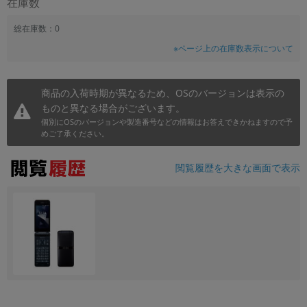
在庫数
~
総在庫数：0
※ページ上の在庫数表示について
容量
~
商品の入荷時期が異なるため、OSのバージョンは表示の
ものと異なる場合がございます。
モニタサイズ
個別にOSのバージョンや製造番号などの情報はお答えできかねますので予
~
めご了承ください。
価格
閲覧履歴を大きな画面で表示
円 ～
円
発売日
月 から
年
月 まで
年