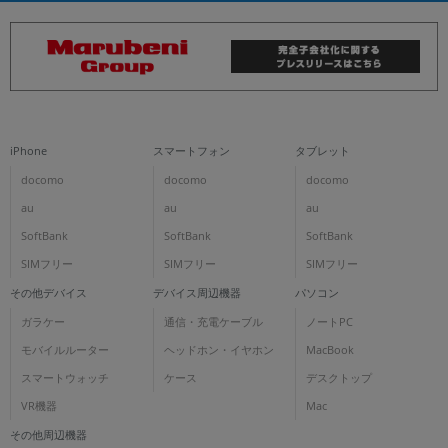
iPhone
スマートフォン
タブレット
docomo
docomo
docomo
au
au
au
SoftBank
SoftBank
SoftBank
SIMフリー
SIMフリー
SIMフリー
その他デバイス
デバイス周辺機器
パソコン
ガラケー
通信・充電ケーブル
ノートPC
モバイルルーター
ヘッドホン・イヤホン
MacBook
スマートウォッチ
ケース
デスクトップ
VR機器
Mac
その他周辺機器