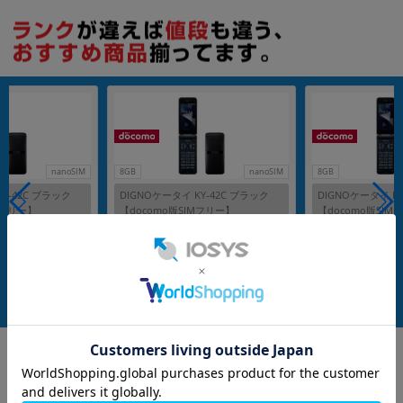
各項目のチェックボックスは「or検索」となります。
ただし機能別のみ「and検索」となります。
nanoSIM
8GB
nanoSIM
8GB
Y-42C ブラック
DIGNOケータイ KY-42C ブラック
DIGNOケータイ KY
Mフリー】
【docomo版SIMフリー】
【docomo版SIM
A
メーカー：KYOCERA
メーカー：KYOCERA
発売日：2023/03
発売日：2023/03
付属品: 電池パック
付属品: 本体のみ
在庫数：4
在庫数：3
中古Bランク
中古Cランク
10,800
7,980
(税込)
(税込)
円
円