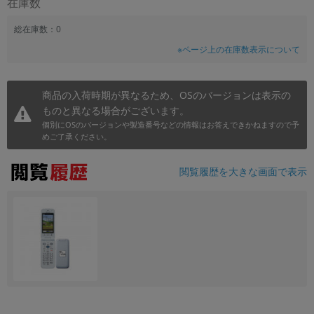
在庫数
~
総在庫数：0
※ページ上の在庫数表示について
容量
~
商品の入荷時期が異なるため、OSのバージョンは表示の
ものと異なる場合がございます。
モニタサイズ
個別にOSのバージョンや製造番号などの情報はお答えできかねますので予
~
めご了承ください。
価格
閲覧履歴を大きな画面で表示
円 ～
円
発売日
月 から
年
月 まで
年