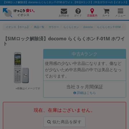
【SIMロック解除済】docomo らくらくホン F-01M ホワイト 【中古Aランク】|中古ガラケーの【イオシス】
お問合せ
店舗案内
メニュー
ガイド
カート
イオシス 【ホーム】
商品一覧
ガラケー
らくらくホン
docomo
らくらくホン F-01M
【S
【SIMロック解除済】docomo らくらくホン F-01M ホワイ
ト
かんたんパソコン検索に切り替える
中古Aランク
使用感の少ない中古品になります。傷など
フリーワード
が少ないため中古商品の中では美品となっ
ております。
除外ワード
当社３ヶ月間保証
人気の検索ワード：
Let's note
EliteBook
MacBook
※画像はイメージです
詳細はこちら
カテゴリー
商品ジャンルの絞り込み
「スマートフォン」「タブレット」など
現在、在庫はございません。
シリーズ
似た商品を探す
商品シリーズ名・ブランド名の絞り込み。