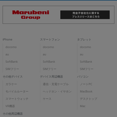
iPhone
スマートフォン
タブレット
docomo
docomo
docomo
au
au
au
SoftBank
SoftBank
SoftBank
SIMフリー
SIMフリー
SIMフリー
その他デバイス
デバイス周辺機器
パソコン
ガラケー
通信・充電ケーブル
ノートPC
モバイルルーター
ヘッドホン・イヤホン
MacBook
スマートウォッチ
ケース
デスクトップ
VR機器
Mac
その他周辺機器