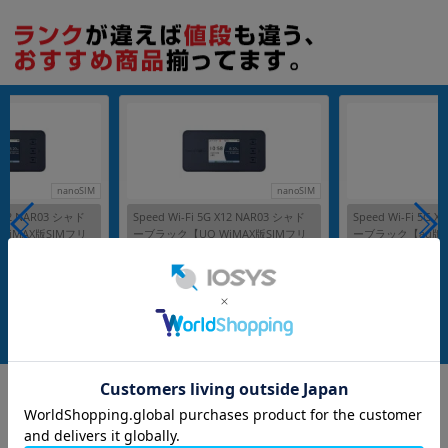
各項目のチェックボックスは「or検索」となります。
ただし機能別のみ「and検索」となります。
nanoSIM
nanoSIM
 X12 NAR03 シャド
Speed Wi-Fi 5G X12 NAR03 シャド
Speed Wi-Fi 5G 
iMAX版SIMフリ
ーブラック【UQ WiMAX版SIMフリ
ーブラック【au版
ー】
メーカー：NEC
メーカー：NEC
発売日：2023/06
発売日：2023/06
ル
付属品: 箱/マニュアル
付属品: 本体のみ
在庫数：1
在庫数：1
中古Bランク
未使用品
8,980
9,980
(税込)
(税込)
円
円