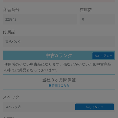
「iPhone」「Xperia」「Galaxy」など
商品番号
在庫数
メーカー
製造、販売メーカーの絞り込み
223843
0
「Apple」「SONY」「SHARP」など
機能・特徴
付属品
商品の搭載機能による絞り込み
「5G対応」「防水」「ワンセグ」など
電池パック
ドライブ
中古Aランク
ドライブの絞り込み
詳しく見る
使用感の少ない中古品になります。傷などが少ないため中古商品
ランク
の中では美品となっております。
商品状態の絞り込み
「新品」「未使用」「中古」など
当社３ヶ月間保証
CPU
詳細はこちら
CPUの絞り込み
スペック
OS
OSの絞り込み
スペック表
詳しく見る
メモリ