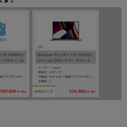
1TB
インチ FNW83J/
MacBook Pro 14インチ MKGQ3
 スペースグレイ【A
J/A Late 2021 スペースグレイ
コア)/16GB/512
【Apple M1 Max(10コア)/32GB/
メーカー：Apple
1TB SSD】
発売日：2021/10
付属品: 140W USB-C電源アダプタ/USB-C - MagSafe3充電ケーブル(2m)
付属品: 96W USB-C電源アダプタ/USB-C - MagSafe3充電ケーブル
在庫数：1
189,800
234,800
中古Bランク
(税込)
(税込)
円
円