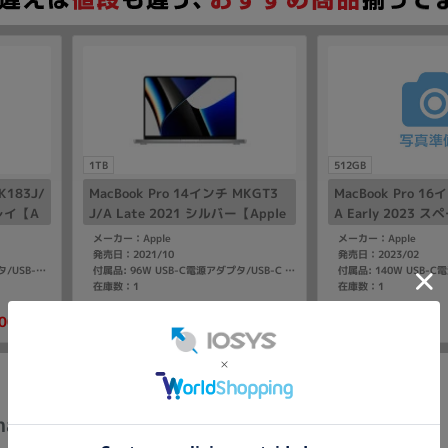
1TB
512GB
K183J/
MacBook Pro 14インチ MKGT3
MacBook Pro 16
グレイ【A
J/A Late 2021 シルバー【Apple
A Early 2023
GB/512
M1 Pro(10コア)/32GB/1TB SS
pple M2 Pro(12
メーカー：Apple
メーカー：Apple
D】
GB SSD】
発売日：2021/10
発売日：2023/02
付属品: 140W USB-C電源アダプタ/USB-C - MagSafe3充電ケーブル
付属品: 96W USB-C電源アダプタ/USB-C - MagSafe3充電ケーブル
在庫数：1
在庫数：1
00
182,800
中古Cランク
中古Bランク
(税込)
(税込)
円
円
ina 4.5K MJV93J/A Mid 2021 ブルー【Apple