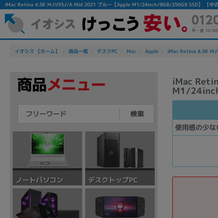
iMac Retina 4.5K MJV93J/A Mid 2021 ブルー【Apple M1/24inch/8GB/256GB 
イオシス 【ホーム】
商品一覧
デスクPC
Mac
Apple
iMac Retina 4.5K M
iMac Ret
M1/24inc
検索
使用感の少な
デスクトップPC
ノートパソコン