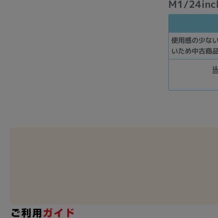
M1/24inc
使用感の少な
いため中古商