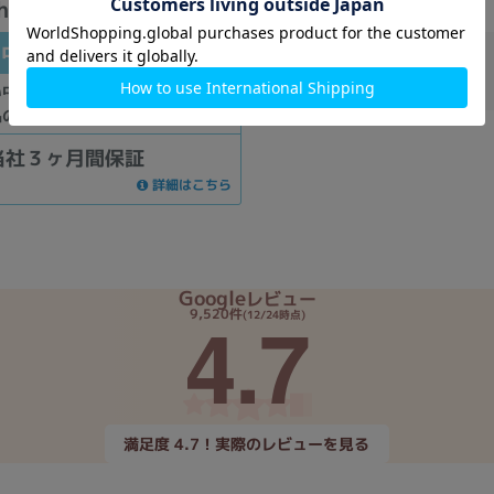
h/8GB/256GB SSD】
中古Aランク
商品番号
：222210
在庫数
：0
い中古品になります。傷などが少な
品の中では美品となっております。
当社３ヶ月間保証
詳細はこちら
Google
レビュー
4.7
9,520件
(12/24時点)
満足度 4.7！実際のレビューを見る