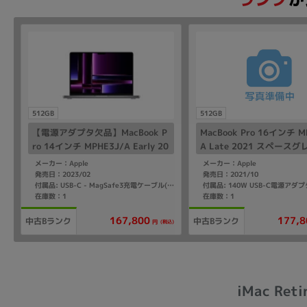
512GB
512GB
【電源アダプタ欠品】MacBook P
MacBook Pro 16インチ M
ro 14インチ MPHE3J/A Early 20
A Late 2021 スペース
23 シルバー【Apple M2 Pro(10
pple M1 Pro(10コア)/32
メーカー：Apple
メーカー：Apple
コア)/16GB/512GB SSD】
GB SSD】
発売日：2023/02
発売日：2021/10
付属品: USB-C - MagSafe3充電ケーブル(2m)
在庫数：1
在庫数：1
167,800
177,8
中古Bランク
中古Bランク
(税込)
円
iMac Ret