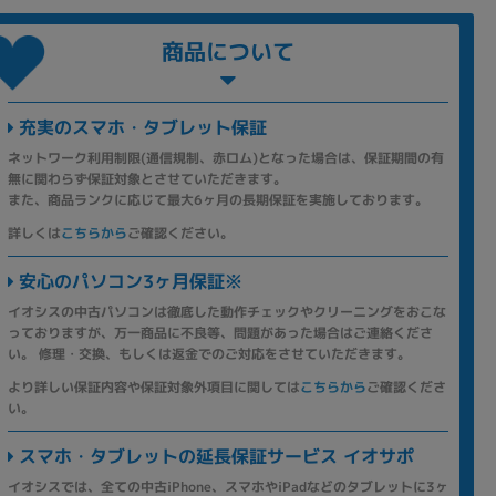
商品について
充実のスマホ・タブレット保証
ネットワーク利用制限(通信規制、赤ロム)となった場合は、保証期間の有
無に関わらず保証対象とさせていただきます。
また、商品ランクに応じて最大6ヶ月の長期保証を実施しております。
詳しくは
こちらから
ご確認ください。
安心のパソコン3ヶ月保証※
イオシスの中古パソコンは徹底した動作チェックやクリーニングをおこな
っておりますが、万一商品に不良等、問題があった場合はご連絡くださ
い。 修理・交換、もしくは返金でのご対応をさせていただきます。
より詳しい保証内容や保証対象外項目に関しては
こちらから
ご確認くださ
い。
スマホ・タブレットの延長保証サービス イオサポ
イオシスでは、全ての中古iPhone、スマホやiPadなどのタブレットに3ヶ