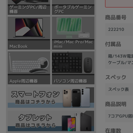
ポータブルゲーミン
ゲーミングPC/周辺
グPC
機器
商品番号
222210
iMac/Mac Pro/Mac
付属品
mini
MacBook
箱/143W電源ア
ケーブル/マ
スペック
パソコン周辺機器
Apple周辺機器
スペック表
商品説明
7コアGPU
在庫数