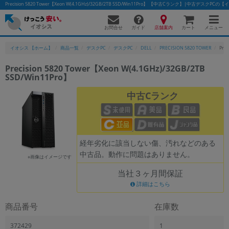
Precision 5820 Tower【Xeon W(4.1GHz)/32GB/2TB SSD/Win11Pro】 【中古Cランク】|中古デスクPC
お問合せ
店舗案内
メニュー
ガイド
カート
イオシス 【ホーム】
商品一覧
デスクPC
デスクPC
DELL
PRECISION 5820 TOWER
Pre
Precision 5820 Tower【Xeon W(4.1GHz)/32GB/2TB
SSD/Win11Pro】
中古Cランク
経年劣化に該当しない傷、汚れなどのある
中古品。動作に問題はありません。
※画像はイメージです
当社３ヶ月間保証
詳細はこちら
商品番号
在庫数
372429
1