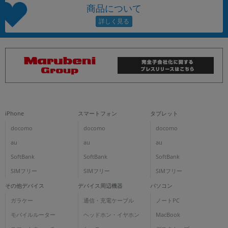
商品について
iPhone
スマートフォン
タブレット
docomo
docomo
docomo
au
au
au
SoftBank
SoftBank
SoftBank
SIMフリー
SIMフリー
SIMフリー
その他デバイス
デバイス周辺機器
パソコン
ガラケー
通信・充電ケーブル
ノートPC
モバイルルーター
ヘッドホン・イヤホン
MacBook