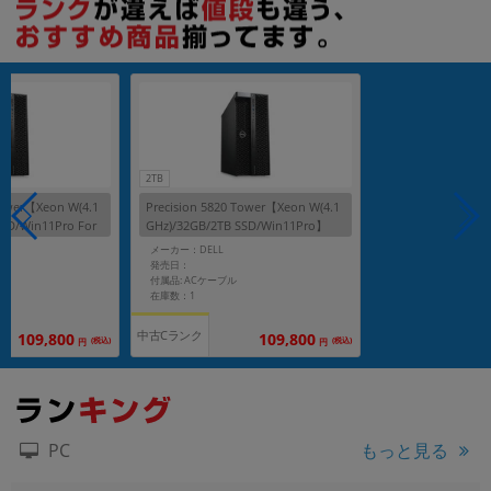
2TB
Tower【Xeon W(4.1
Precision 5820 Tower【Xeon W(4.1
SSD/Win11Pro For
GHz)/32GB/2TB SSD/Win11Pro】
メーカー：DELL
発売日：
付属品: ACケーブル
在庫数：1
中古Cランク
109,800
109,800
(税込)
(税込)
円
円
もっと見る
PC