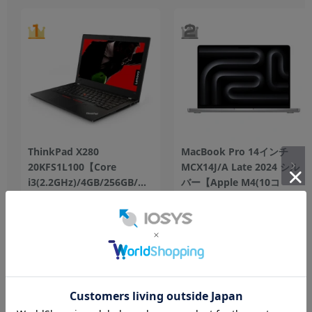
ThinkPad X280
MacBook Pro 14インチ
20KFS1L100【Core
MCX14J/A Late 2024 シル
バー【Apple M4(10コ
i3(2.2GHz)/4GB/256GB/Win11Home】
ア)/24GB/1TB/10コア
256GB
中古Bランク
GPU】
1TB
中古Aランク
284,800
16,800
円
円